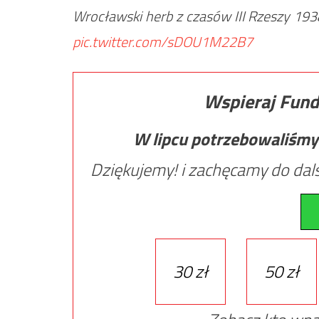
Wrocławski herb z czasów III Rzeszy 19
pic.twitter.com/sDOU1M22B7
Wspieraj Fund
W lipcu potrzebowaliśmy
Dziękujemy! i zachęcamy do dals
30 zł
50 zł