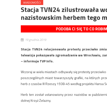
WIADOMOŚCI
Stacja TVN24 zilustrowała w
nazistowskim herbem tego m
PODOBA CI SIĘ TO CO ROBI
19 grudnia 2019
Stacja TVN24 relacjonowała protesty przeciwko zmia
telewizja pokazywała zgromadzenie we Wrocławiu, zam
– informuje TVP Info.
Wczoraj w wielu miastach odbywały się protesty przeciwko 
poszczególnych miast towarzyszyły grafiki, na których pr
herb z czasów III Rzeszy 1938-45 według projektu Hansa S
Herb ten został ustanowiony przez nazistów w październiku
dolnej Krzyż Żelazny.