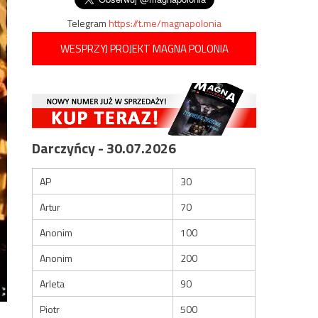
Telegram
https://t.me/magnapolonia
WESPRZYJ PROJEKT MAGNA POLONIA
Darczyńcy - 30.07.2026
AP
30
Artur
70
Anonim
100
Anonim
200
Arleta
90
Piotr
500