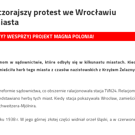
czorajszy protest we Wrocławiu
iasta
MY? WESPRZYJ PROJEKT MAGNA POLONIA!
nom w sądownictwie, które odbyły się w kilkunastu miastach. Kie
ieściła herb tego miasta z czasów nazistowskich z Krzyżem Żelazn
reformie sądownictwa, co obszernie ralacjonowała stacja TVN24. Relacjom
zedstawiano herby tych miast. Kiedy stacja pokazywała Wrocław, zamieści
chweitzera-Mjölnira.
 1938 r. W jego górnej złotej części widniał orzeł śląski, a w czerwone