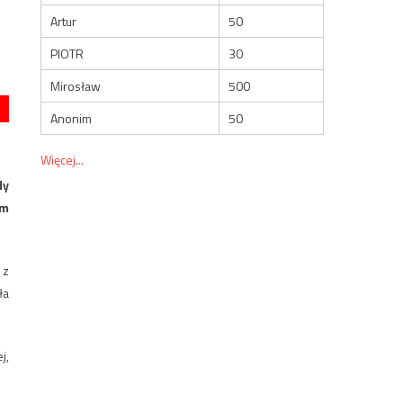
Artur
50
PIOTR
30
Mirosław
500
Anonim
50
Więcej...
dy
ym
 z
ła
j,