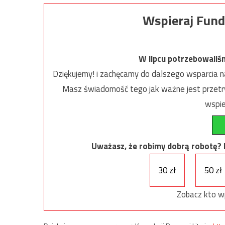
Wspieraj Fund
W lipcu potrzebowaliś
Dziękujemy! i zachęcamy do dalszego wsparcia na
Masz świadomość tego jak ważne jest przetrw
wspie
Uważasz, że robimy dobrą robotę? Ni
30 zł
50 zł
Zobacz kto w