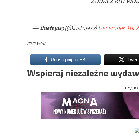
Zobacz kto wpa
— 𝕷𝖚𝖘𝖙𝖔𝖏𝖆𝖘𝖟 (@lustojasz)
December 18, 
/TVP Info/
Udostępnij na FB
Twee
Wspieraj niezależne wydaw
Czy jes