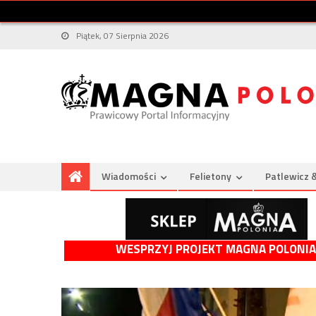
Piątek, 07 Sierpnia 2026
Wiadomości
Felietony
Patlewicz 
WESPRZYJ PROJEKT MAGNA POLONIA