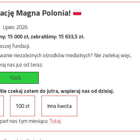
ację Magna Polonia!
Lipiec 2026
my:
15 000
zł, zebraliśmy:
15 633,5
zł.
szej fundacji.
anie niezależnych ośrodków medialnych? Nie zwlekaj więc,
raj nas już od teraz.
104%
e czekaj zatem do jutra, wspieraj nas od dzisiaj.
100 zł
Inna kwota
parł nas tym miesiącu:
Tutaj