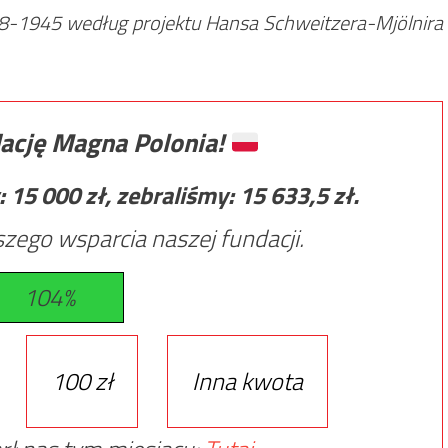
38-1945 według projektu Hansa Schweitzera-Mjölnira
ację Magna Polonia!
:
15 000
zł, zebraliśmy:
15 633,5
zł.
zego wsparcia naszej fundacji.
104%
100 zł
Inna kwota