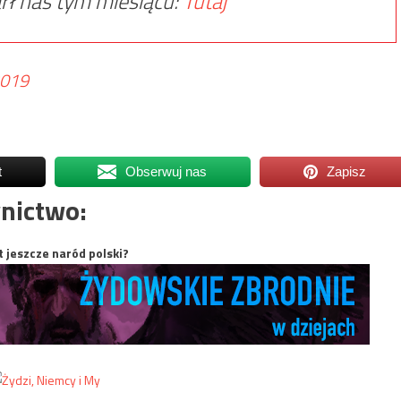
rł nas tym miesiącu:
Tutaj
2019
t
Obserwuj nas
Zapisz
nictwo:
t jeszcze naród polski?