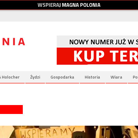
W
S
P
I
E
R
A
J
M
A
G
N
A
P
O
L
O
N
I
A
& Holocher
Żydzi
Gospodarka
Historia
Wiara
Po