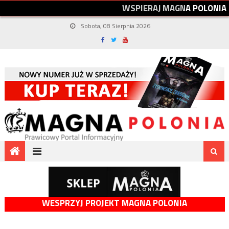
W
S
P
I
E
R
A
J
M
A
G
N
A
P
O
L
O
N
I
A
Sobota, 08 Sierpnia 2026
WESPRZYJ PROJEKT MAGNA POLONIA