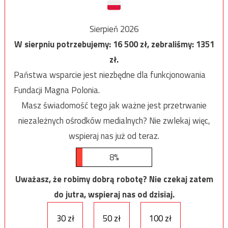
Sierpień 2026
W sierpniu potrzebujemy:
16 500
zł, zebraliśmy:
1351
zł.
Państwa wsparcie jest niezbędne dla funkcjonowania
Fundacji Magna Polonia.
Masz świadomość tego jak ważne jest przetrwanie
niezależnych ośrodków medialnych? Nie zwlekaj więc,
wspieraj nas już od teraz.
8%
Uważasz, że robimy dobrą robotę? Nie czekaj zatem
do jutra, wspieraj nas od dzisiaj.
30 zł
50 zł
100 zł