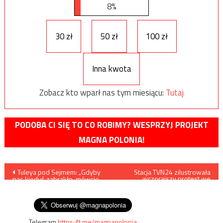
8%
30 zł
50 zł
100 zł
Inna kwota
Zobacz kto wparł nas tym miesiącu:
Tutaj
PODOBA CI SIĘ TO CO ROBIMY? WESPRZYJ PROJEKT
MAGNA POLONIA!
Nawigacja
Tuleya pod Sejmem: „Gdyby
Stacja TVN24 zilustrowała
wczorajszy protest we
nas kiedyś zabrakło, mówcie
Wrocławiu nazistowskim
wpisu
swoim dzieciom, że były
herbem tego miasta
kiedyś wolne sądy…”
Telegram
https://t.me/magnapolonia