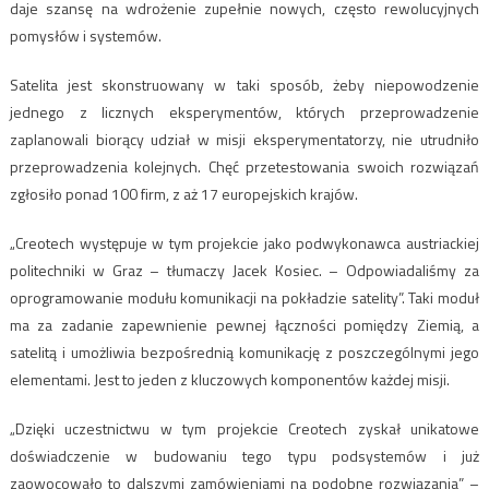
daje szansę na wdrożenie zupełnie nowych, często rewolucyjnych
pomysłów i systemów.
Satelita jest skonstruowany w taki sposób, żeby niepowodzenie
jednego z licznych eksperymentów, których przeprowadzenie
zaplanowali biorący udział w misji eksperymentatorzy, nie utrudniło
przeprowadzenia kolejnych. Chęć przetestowania swoich rozwiązań
zgłosiło ponad 100 firm, z aż 17 europejskich krajów.
„Creotech występuje w tym projekcie jako podwykonawca austriackiej
politechniki w Graz – tłumaczy Jacek Kosiec. – Odpowiadaliśmy za
oprogramowanie modułu komunikacji na pokładzie satelity”. Taki moduł
ma za zadanie zapewnienie pewnej łączności pomiędzy Ziemią, a
satelitą i umożliwia bezpośrednią komunikację z poszczególnymi jego
elementami. Jest to jeden z kluczowych komponentów każdej misji.
„Dzięki uczestnictwu w tym projekcie Creotech zyskał unikatowe
doświadczenie w budowaniu tego typu podsystemów i już
zaowocowało to dalszymi zamówieniami na podobne rozwiązania” –