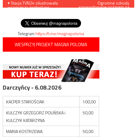
Nawigacja
Stacja TVN24 zilustrowała
Ogromne szkody
spowodowane pożarem na
wczorajszy protest we
lotniskowcu „Admirał
wpisu
Wrocławiu nazistowskim
Kuzniecow”
herbem tego miasta
Telegram
https://t.me/magnapolonia
WESPRZYJ PROJEKT MAGNA POLONIA
Darczyńcy - 6.08.2026
KACPER STAROŚCIAK
100,00
KULCZYK GRZEGORZ POLIŃSKA i
50,00
KULCZYK KATARZYNA
MARIA KOSTRZEWA
50,00