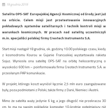
19 grudnia 2019
Satelita OPS-SAT Europejskiej Agencji Kosmicznej od środy jest już
na orbicie. Celem misji jest przetestowanie innowacyjnych
pokładowych systemów satelitarnych i technik kontroli misji w
warunkach kosmicznych. W pracach nad satelitą uczestniczyli
m.in. specjaliści polskiej firmy Creotech Instruments S.A.
Start misji nastąpił 18 grudnia, ok. godziny 10.00 polskiego czasu, kiedy
z kosmodromu Kourou w Gujanie Francuskiej wystartowała rakieta
Sojuz. Wyniosła ona satelitę OPS-SAT na orbitę heliocentryczną o
wysokości 600 km – poinformowała firma Creotech Instruments S.A. w
przesłanym PAP komunikacie.
W projekt, którego koszt wyniósł łącznie 2,5 mln euro zaangażowane
były, poza podmiotami z Polski, także firmy z Danii, Niemiec i Austrii.
Mimo że satelita waży jedynie 6 kg, a jego długość nie przekracza 30
cm, to ma na swoim pokładzie komputer 10-krotnie potężniejszy niż