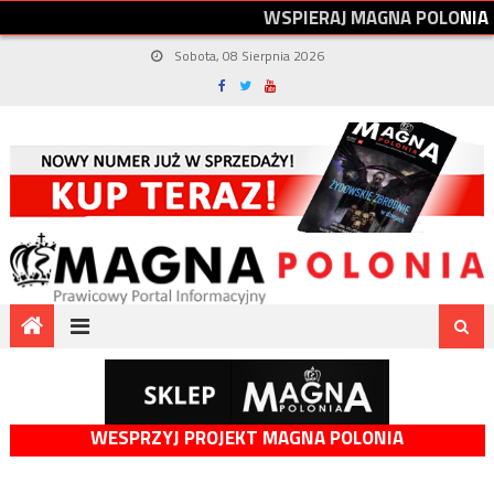
W
S
P
I
E
R
A
J
M
A
G
N
A
P
O
L
O
N
I
A
Sobota, 08 Sierpnia 2026
WESPRZYJ PROJEKT MAGNA POLONIA