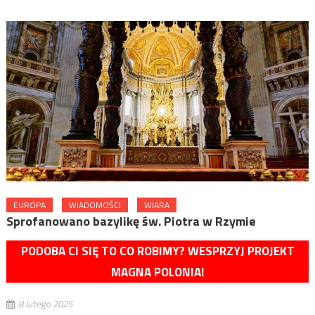
EUROPA
WIADOMOŚCI
WIARA
Sprofanowano bazylikę św. Piotra w Rzymie
PODOBA CI SIĘ TO CO ROBIMY? WESPRZYJ PROJEKT
MAGNA POLONIA!
8 lutego 2025