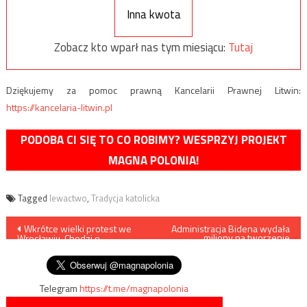
Inna kwota
Zobacz kto wparł nas tym miesiącu:
Tutaj
Dziękujemy za pomoc prawną Kancelarii Prawnej Litwin:
https://kancelaria-litwin.pl
PODOBA CI SIĘ TO CO ROBIMY? WESPRZYJ PROJEKT
MAGNA POLONIA!
Tagged
lewactwo
,
Tradycja katolicka
Nawigacja
Wkrótce wielki protest we
Administracja Bidena wydała
miliony na tworzenie
Wrocławiu. Chodzi o
zwierząt-transów
wpisu
deprawację dzieci
Telegram
https://t.me/magnapolonia