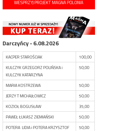
WESPRZYJ PROJEKT MAGNA POLONIA
Darczyńcy - 6.08.2026
KACPER STAROŚCIAK
100,00
KULCZYK GRZEGORZ POLIŃSKA i
50,00
KULCZYK KATARZYNA
MARIA KOSTRZEWA
50,00
JERZY T MICHAJŁOWICZ
50,00
KOZIOŁ BOGUSŁAW
35,00
PAWEŁ ŁUKASZ ZIEMIAŃSKI
50,00
POTERA LIDIA i POTERA KRZYSZTOF
50,00