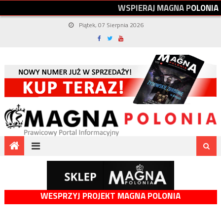
W
S
P
I
E
R
A
J
M
A
G
N
A
P
O
L
O
N
I
A
Piątek, 07 Sierpnia 2026
WESPRZYJ PROJEKT MAGNA POLONIA