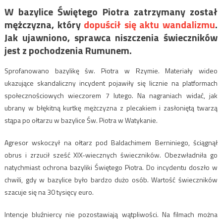
W bazylice Świętego Piotra zatrzymany został
mężczyzna, który
dopuścił się aktu wandalizmu
.
Jak ujawniono, sprawca niszczenia świeczników
jest z pochodzenia Rumunem.
Sprofanowano bazylikę św. Piotra w Rzymie. Materiały wideo
ukazujące skandaliczny incydent pojawiły się licznie na platformach
społecznościowych wieczorem 7 lutego. Na nagraniach widać, jak
ubrany w błękitną kurtkę mężczyzna z plecakiem i zasłoniętą twarzą
stąpa po ołtarzu w bazylice Św. Piotra w Watykanie.
Agresor wskoczył na ołtarz pod Baldachimem Berniniego, ściągnął
obrus i zrzucił sześć XIX-wiecznych świeczników. Obezwładniła go
natychmiast ochrona bazyliki Świętego Piotra. Do incydentu doszło w
chwili, gdy w bazylice było bardzo dużo osób. Wartość świeczników
szacuje się na 30 tysięcy euro.
Intencje bluźniercy nie pozostawiają wątpliwości. Na filmach można