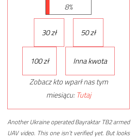
8%
30 zł
50 zł
100 zł
Inna kwota
Zobacz kto wparł nas tym
miesiącu:
Tutaj
Another Ukraine operated Bayraktar TB2 armed
UAV video. This one isn’t verified yet. But looks