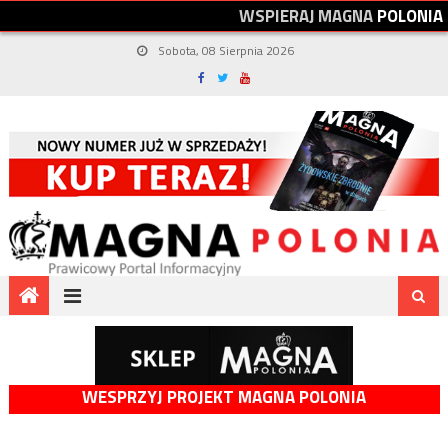
W
S
P
I
E
R
A
J
M
A
G
N
A
P
O
L
O
N
I
A
Sobota, 08 Sierpnia 2026
WESPRZYJ PROJEKT MAGNA POLONIA