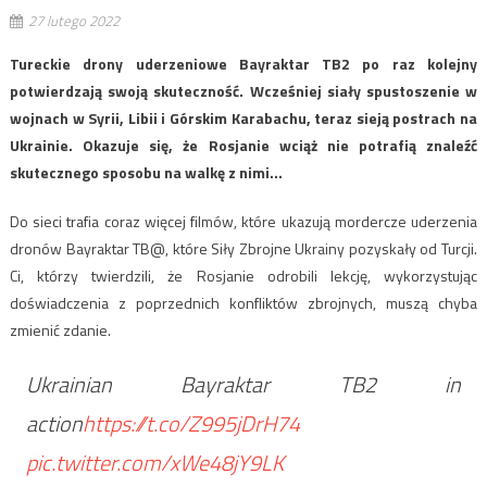
27 lutego 2022
Tureckie drony uderzeniowe Bayraktar TB2 po raz kolejny
potwierdzają swoją skuteczność. Wcześniej siały spustoszenie w
wojnach w Syrii, Libii i Górskim Karabachu, teraz sieją postrach na
Ukrainie. Okazuje się, że Rosjanie wciąż nie potrafią znaleźć
skutecznego sposobu na walkę z nimi…
Do sieci trafia coraz więcej filmów, które ukazują mordercze uderzenia
dronów Bayraktar TB@, które Siły Zbrojne Ukrainy pozyskały od Turcji.
Ci, którzy twierdzili, że Rosjanie odrobili lekcję, wykorzystując
doświadczenia z poprzednich konfliktów zbrojnych, muszą chyba
zmienić zdanie.
Ukrainian Bayraktar TB2 in
action
https://t.co/Z995jDrH74
pic.twitter.com/xWe48jY9LK