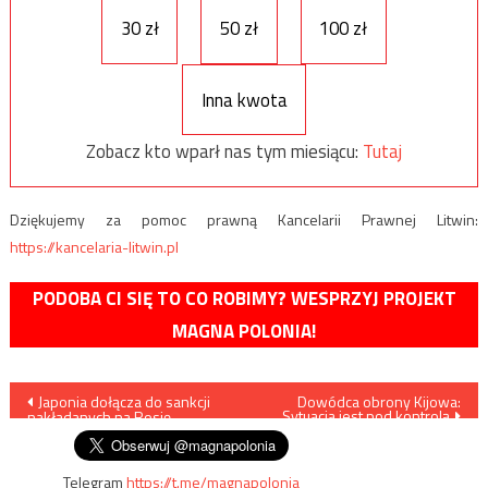
30 zł
50 zł
100 zł
Inna kwota
Zobacz kto wparł nas tym miesiącu:
Tutaj
Dziękujemy za pomoc prawną Kancelarii Prawnej Litwin:
https://kancelaria-litwin.pl
PODOBA CI SIĘ TO CO ROBIMY? WESPRZYJ PROJEKT
MAGNA POLONIA!
Nawigacja
Japonia dołącza do sankcji
Dowódca obrony Kijowa:
Sytuacja jest pod kontrolą
nakładanych na Rosję
wpisu
Telegram
https://t.me/magnapolonia