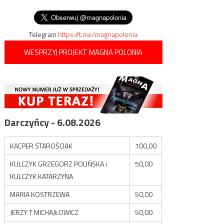
wpisu
dywersyjnych
Ukrainie
Telegram
https://t.me/magnapolonia
WESPRZYJ PROJEKT MAGNA POLONIA
Darczyńcy - 6.08.2026
KACPER STAROŚCIAK
100,00
KULCZYK GRZEGORZ POLIŃSKA i
50,00
KULCZYK KATARZYNA
MARIA KOSTRZEWA
50,00
JERZY T MICHAJŁOWICZ
50,00