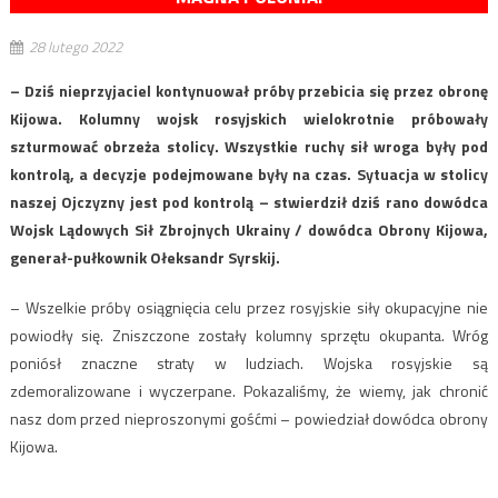
28 lutego 2022
– Dziś nieprzyjaciel kontynuował próby przebicia się przez obronę
Kijowa. Kolumny wojsk rosyjskich wielokrotnie próbowały
szturmować obrzeża stolicy. Wszystkie ruchy sił wroga były pod
kontrolą, a decyzje podejmowane były na czas. Sytuacja w stolicy
naszej Ojczyzny jest pod kontrolą – stwierdził dziś rano dowódca
Wojsk Lądowych Sił Zbrojnych Ukrainy / dowódca Obrony Kijowa,
generał-pułkownik Ołeksandr Syrskij.
– Wszelkie próby osiągnięcia celu przez rosyjskie siły okupacyjne nie
powiodły się. Zniszczone zostały kolumny sprzętu okupanta. Wróg
poniósł znaczne straty w ludziach. Wojska rosyjskie są
zdemoralizowane i wyczerpane. Pokazaliśmy, że wiemy, jak chronić
nasz dom przed nieproszonymi gośćmi – powiedział dowódca obrony
Kijowa.