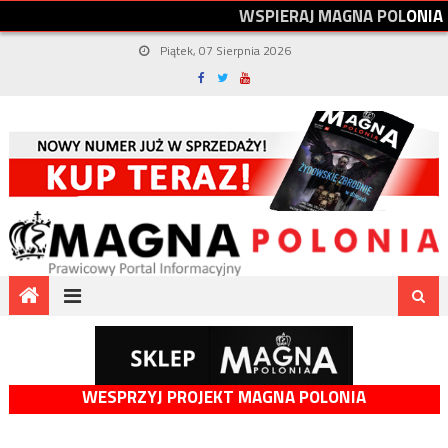
W
S
P
I
E
R
A
J
M
A
G
N
A
P
O
L
O
N
I
A
Piątek, 07 Sierpnia 2026
WESPRZYJ PROJEKT MAGNA POLONIA