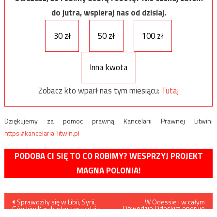
do jutra, wspieraj nas od dzisiaj.
30 zł
50 zł
100 zł
Inna kwota
Zobacz kto wparł nas tym miesiącu:
Tutaj
Dziękujemy za pomoc prawną Kancelarii Prawnej Litwin:
https://kancelaria-litwin.pl
PODOBA CI SIĘ TO CO ROBIMY? WESPRZYJ PROJEKT
MAGNA POLONIA!
Nawigacja
Sprawdziły się w Libii, Syrii,
W Odessie i w całym
Obwodzie Odeskim operuje
Górskim Karabachu, teraz dają
wiele rosyjskich grup
się we znaki Rosjanom na