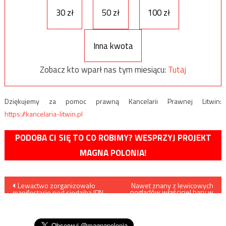
30 zł
50 zł
100 zł
Inna kwota
Zobacz kto wparł nas tym miesiącu:
Tutaj
Dziękujemy za pomoc prawną Kancelarii Prawnej Litwin:
https://kancelaria-litwin.pl
PODOBA CI SIĘ TO CO ROBIMY? WESPRZYJ PROJEKT
MAGNA POLONIA!
Nawigacja
Lewactwo zorganizowało
Nawet znany z lewicowych
poglądów właściciel baru w
manifestacje pod siedzibą IPN.
Wiedniu nie obsługuje
wpisu
Hasłem przewodnim było:
imigrantów
„Udział Polaków w Zagładzie
– czytanie świadectw”