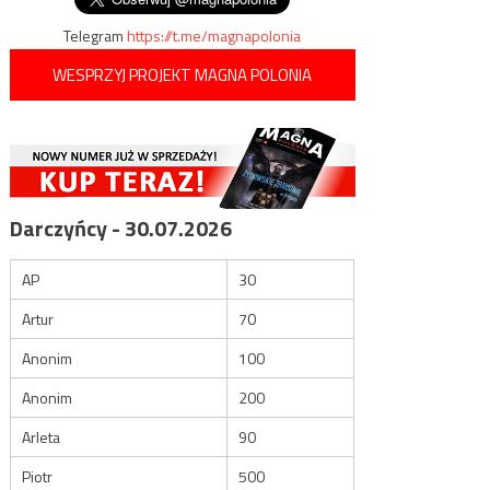
Telegram
https://t.me/magnapolonia
WESPRZYJ PROJEKT MAGNA POLONIA
Darczyńcy - 30.07.2026
AP
30
Artur
70
Anonim
100
Anonim
200
Arleta
90
Piotr
500