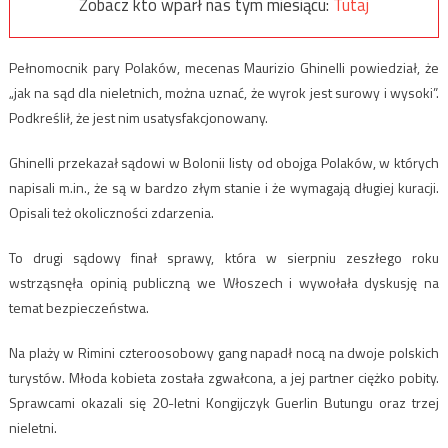
Zobacz kto wparł nas tym miesiącu:
Tutaj
Pełnomocnik pary Polaków, mecenas Maurizio Ghinelli powiedział, że
„jak na sąd dla nieletnich, można uznać, że wyrok jest surowy i wysoki”.
Podkreślił, że jest nim usatysfakcjonowany.
Ghinelli przekazał sądowi w Bolonii listy od obojga Polaków, w których
napisali m.in., że są w bardzo złym stanie i że wymagają długiej kuracji.
Opisali też okoliczności zdarzenia.
To drugi sądowy finał sprawy, która w sierpniu zeszłego roku
wstrząsnęła opinią publiczną we Włoszech i wywołała dyskusję na
temat bezpieczeństwa.
Na plaży w Rimini czteroosobowy gang napadł nocą na dwoje polskich
turystów. Młoda kobieta została zgwałcona, a jej partner ciężko pobity.
Sprawcami okazali się 20-letni Kongijczyk Guerlin Butungu oraz trzej
nieletni.