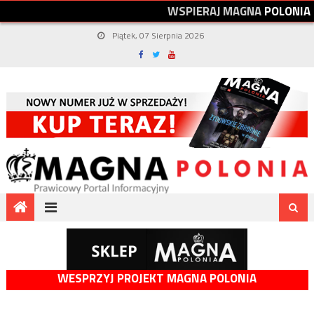
W
S
P
I
E
R
A
J
M
A
G
N
A
P
O
L
O
N
I
A
Piątek, 07 Sierpnia 2026
WESPRZYJ PROJEKT MAGNA POLONIA