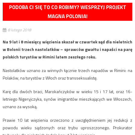
PODOBA CI SIĘ TO CO ROBIMY? WESPRZYJ PROJEKT
MAGNA POLONIA!
8 lutego 2018
Na 9 lat i 8 miesięcy więzienia skazał w czwartek sąd dla nieletnich
w Bolonii trzech nastolatków – sprawców gwałtu i napaści na parę
polskich turystów w Rimini latem zeszłego roku.
Nastolatków uznano za winnych łącznie trzech napadów w Rimini: na
Polaków, na turystów z Włoch oraz transseksualistę.
Karę dla dwóch braci, Marokańczyków w wieku 15 i 17 lat, oraz 16-
letniego Nigeryjczyka, synów imigrantów mieszkających we Włoszech,
uznano za wysoką.
Prawie 10 lat więzienia orzeczono z uwzględnieniem jej redukcji z
powodu wieku sądzonych oraz trybu uproszczonego. Prokurator