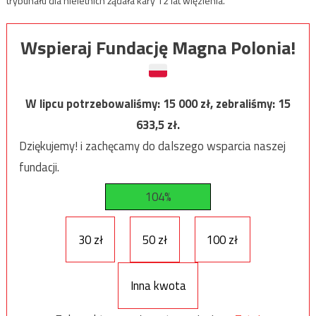
trybunału dla nieletnich żądała kary 12 lat więzienia.
Wspieraj Fundację Magna Polonia!
W lipcu potrzebowaliśmy:
15 000
zł, zebraliśmy:
15
633,5
zł.
Dziękujemy! i zachęcamy do dalszego wsparcia naszej
fundacji.
104%
30 zł
50 zł
100 zł
Inna kwota