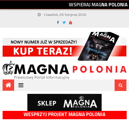
W
S
P
I
E
R
A
J
M
A
G
N
A
P
O
L
O
N
I
A
Czwartek, 06 Sierpnia 2026
WESPRZYJ PROJEKT MAGNA POLONIA