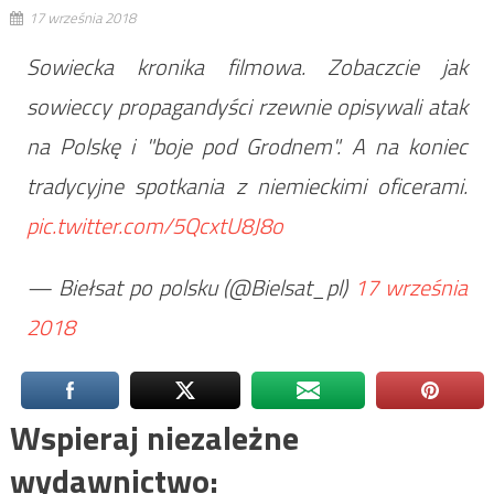
17 września 2018
Sowiecka kronika filmowa. Zobaczcie jak
sowieccy propagandyści rzewnie opisywali atak
na Polskę i "boje pod Grodnem". A na koniec
tradycyjne spotkania z niemieckimi oficerami.
pic.twitter.com/5QcxtU8J8o
— Biełsat po polsku (@Bielsat_pl)
17 września
2018
Wspieraj niezależne
wydawnictwo: