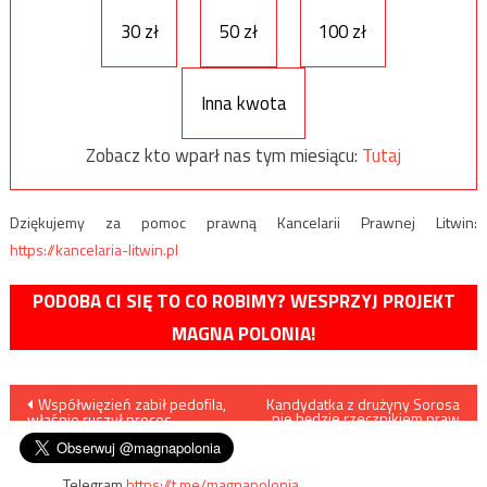
30 zł
50 zł
100 zł
Inna kwota
Zobacz kto wparł nas tym miesiącu:
Tutaj
Dziękujemy za pomoc prawną Kancelarii Prawnej Litwin:
https://kancelaria-litwin.pl
PODOBA CI SIĘ TO CO ROBIMY? WESPRZYJ PROJEKT
MAGNA POLONIA!
Nawigacja
Współwięzień zabił pedofila,
Kandydatka z drużyny Sorosa
nie będzie rzecznikiem praw
właśnie ruszył proces
obywatelskich
wpisu
Telegram
https://t.me/magnapolonia