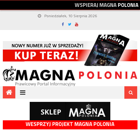
W
S
P
I
E
R
A
J
M
A
G
N
A
P
O
L
O
N
I
A
Poniedziałek, 10 Sierpnia 2026
WESPRZYJ PROJEKT MAGNA POLONIA