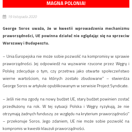
MAGNA POLONIA!
19 listopada 2020
George Soros uważa, że w kwestii wprowadzenia mechanizmu
praworządności, UE powinna działać nie oglądając się na sprzeciw
Warszawy i Budapesztu.
– Unia Europejska nie może sobie pozwolić na kompromisy w sprawie
praworządności. Jej odpowiedź na wyzwanie rzucone przez Węgry i
Polskę zdecyduje o tym, czy przetrwa jako otwarte społeczeństwo
wierne wartościom, na których zostało zbudowane” – stwierdza
George Soros w artykule opublikowanym w serwisie Project Syndicate.
– Jeśli nie ma zgody na nowy budżet UE, stary budżet powinien zostać
przedłużony na rok. W tej sytuacji Polska i Węgry ryzykują, że nie
otrzymają żadnych funduszy ze względu na kryterium praworządności”
– przekonuje Soros. Jego zdaniem, UE nie może sobie pozwolić na
kompromis w kwestii klauzuli praworządności.