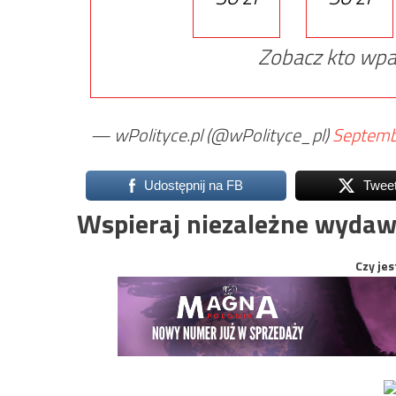
Zobacz kto wpa
— wPolityce.pl (@wPolityce_pl)
Septemb
Udostępnij na FB
Twee
Wspieraj niezależne wydaw
Czy jes