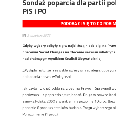
Sondaż poparcia dla partii p
PiS i PO
PODOBA CI SIĘ TO CO ROBI
2 września 2022
Gdyby wybory odbyły się w najbliższą niedzielę, na Pra
pracowni Social Changes na zlecenie serwisu wPolityc
nad słabnącym wynikiem Koalicji Obywatelskiej.
„Wygląda na to, że niezwykle agresywna strategia opozycji
do badania serwis wPolityce.pl.
Jak czytamy, chęć oddania głosu na Prawo i Sprawiedliwo
porównaniu z poprzednią turą badań. Druga w stawce Koalic
zamyka Polska 2050 z wynikiem na poziomie 10 proc. (bez z
poparcie 8 proc. uczestników badania. Progu wyborczego nie 
Porozumienie (1 proc.).