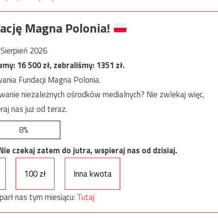
ację Magna Polonia!
Sierpień 2026
jemy:
16 500
zł, zebraliśmy:
1351
zł.
ania Fundacji Magna Polonia.
anie niezależnych ośrodków medialnych? Nie zwlekaj więc,
raj nas już od teraz.
8%
e czekaj zatem do jutra, wspieraj nas od dzisiaj.
100 zł
Inna kwota
parł nas tym miesiącu:
Tutaj