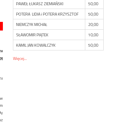
PAWEŁ ŁUKASZ ZIEMIAŃSKI
50,00
POTERA LIDIA i POTERA KRZYSZTOF
50,00
NIEMCZYK MICHAŁ
20,00
SŁAWOMIR PIĄTEK
10,00
KAMIL JAN KOWALCZYK
50,00
żu
gę
Więcej...
zu
 w
um
ły
az