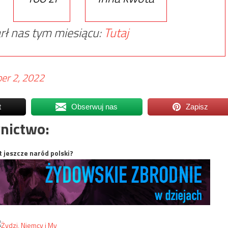
rł nas tym miesiącu:
Tutaj
er 2, 2022
t
Obserwuj nas
Zapisz
nictwo:
t jeszcze naród polski?