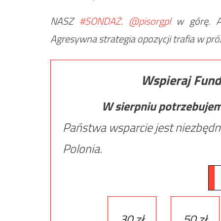
NASZ
#SONDAŻ
.
@pisorgpl
w górę. A
Agresywna strategia opozycji trafia w pr
Wspieraj Fund
W sierpniu potrzebuje
Państwa wsparcie jest niezbędn
Polonia.
30 zł
50 zł