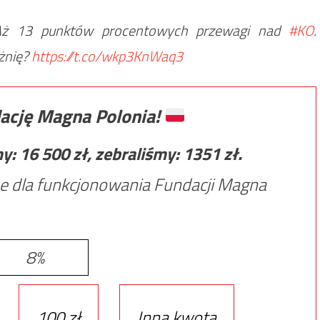
ż 13 punktów procentowych przewagi nad
#KO
.
óżnię?
https://t.co/wkp3KnWaq3
ację Magna Polonia!
my:
16 500
zł, zebraliśmy:
1351
zł.
e dla funkcjonowania Fundacji Magna
8%
100 zł
Inna kwota