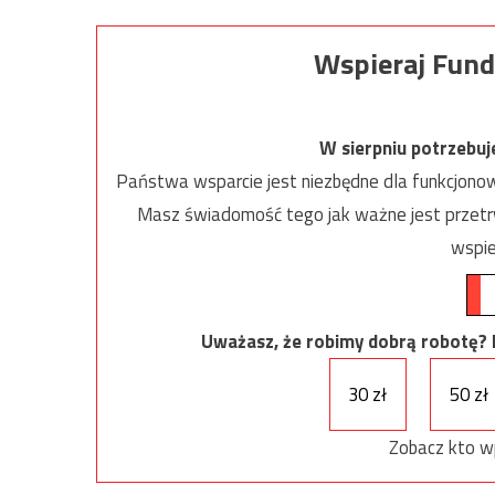
Wspieraj Fund
W sierpniu potrzebu
Państwa wsparcie jest niezbędne dla funkcjonow
Masz świadomość tego jak ważne jest przetrw
wspie
Uważasz, że robimy dobrą robotę? Ni
30 zł
50 zł
Zobacz kto w