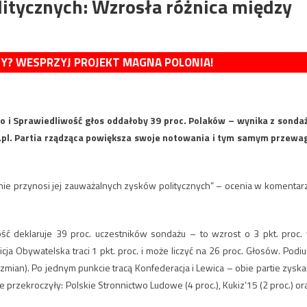
olitycznych: Wzrosła różnica między
MY? WESPRZYJ PROJEKT MAGNA POLONIA!
wo i Sprawiedliwość głos oddałoby 39 proc. Polaków – wynika z sonda
e.pl. Partia rządząca powiększa swoje notowania i tym samym przewa
 nie przynosi jej zauważalnych zysków politycznych” – ocenia w komentar
ść deklaruje 39 proc. uczestników sondażu – to wzrost o 3 pkt. proc.
ja Obywatelska traci 1 pkt. proc. i może liczyć na 26 proc. Głosów. Podi
mian). Po jednym punkcie tracą Konfederacja i Lewica – obie partie zyska
przekroczyły: Polskie Stronnictwo Ludowe (4 proc.), Kukiz’15 (2 proc.) or