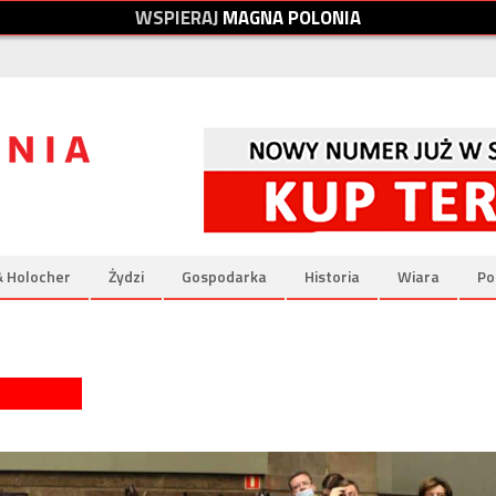
W
S
P
I
E
R
A
J
M
A
G
N
A
P
O
L
O
N
I
A
& Holocher
Żydzi
Gospodarka
Historia
Wiara
Po