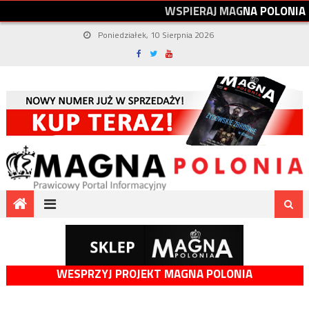
W
S
P
I
E
R
A
J
M
A
G
N
A
P
O
L
O
N
I
A
Poniedziałek, 10 Sierpnia 2026
WESPRZYJ PROJEKT MAGNA POLONIA