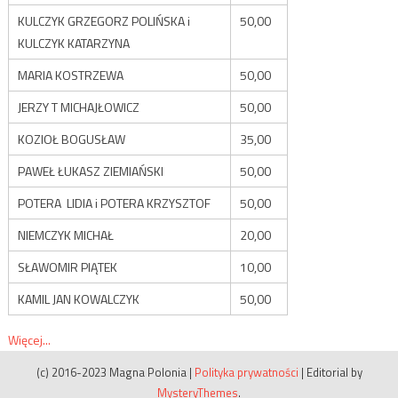
KULCZYK GRZEGORZ POLIŃSKA i
50,00
KULCZYK KATARZYNA
MARIA KOSTRZEWA
50,00
JERZY T MICHAJŁOWICZ
50,00
KOZIOŁ BOGUSŁAW
35,00
PAWEŁ ŁUKASZ ZIEMIAŃSKI
50,00
POTERA LIDIA i POTERA KRZYSZTOF
50,00
NIEMCZYK MICHAŁ
20,00
SŁAWOMIR PIĄTEK
10,00
KAMIL JAN KOWALCZYK
50,00
Więcej...
(c) 2016-2023 Magna Polonia
|
Polityka prywatności
|
Editorial by
MysteryThemes
.