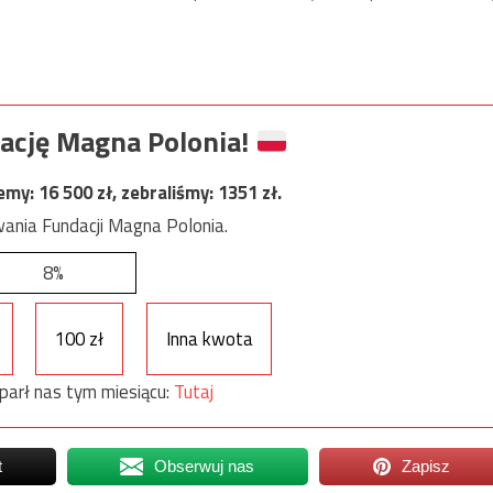
ację Magna Polonia!
jemy:
16 500
zł, zebraliśmy:
1351
zł.
ania Fundacji Magna Polonia.
8%
100 zł
Inna kwota
parł nas tym miesiącu:
Tutaj
t
Obserwuj nas
Zapisz