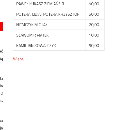
PAWEŁ ŁUKASZ ZIEMIAŃSKI
50,00
POTERA LIDIA i POTERA KRZYSZTOF
50,00
NIEMCZYK MICHAŁ
20,00
SŁAWOMIR PIĄTEK
10,00
KAMIL JAN KOWALCZYK
50,00
oć
ją
Więcej...
Na
ła
50
c.
na
ja