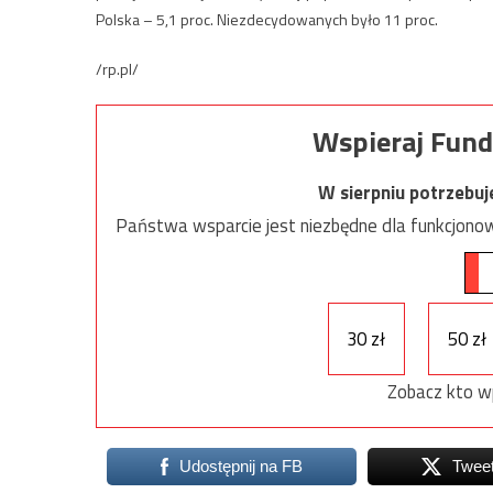
Polska – 5,1 proc. Niezdecydowanych było 11 proc.
/rp.pl/
Wspieraj Fund
W sierpniu potrzebu
Państwa wsparcie jest niezbędne dla funkcjonow
30 zł
50 zł
Zobacz kto w
Udostępnij na FB
Twee