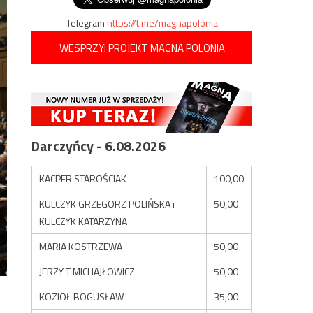
Telegram
https://t.me/magnapolonia
WESPRZYJ PROJEKT MAGNA POLONIA
Darczyńcy - 6.08.2026
KACPER STAROŚCIAK
100,00
KULCZYK GRZEGORZ POLIŃSKA i
50,00
KULCZYK KATARZYNA
MARIA KOSTRZEWA
50,00
JERZY T MICHAJŁOWICZ
50,00
KOZIOŁ BOGUSŁAW
35,00