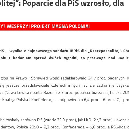
itej”: Poparcie dla PiS wzrosło, dla
MY? WESPRZYJ PROJEKT MAGNA POLONIA!
iS – wynika z najnowszego sondażu IBRiS dla „Rzeczpospolitej”. Ch
niu z badaniem sprzed dwóch tygodni, to przewaga nad Koalic
głos na Prawo i Sprawiedliwość zadeklarowało 34,7 proc. badanych. 
ię jeszcze przedstawiciele czterech innych list, ale żadna nie uzyska
a (Nowa Lewica i partia Razem) z 9 proc. poparcia, tuż za nią Polska 20
Koalicja Polska i Konfederacja – odpowiednio 6,4 proc. i 6 proc. 7,1 pro
zyskały zarówno PiS (wtedy 33,9 proc.), jak i KO (27,3 proc.). Lewica 
dentów, Polska 2050 – 8,3 proc., Konfederacja – 5,6 proc., a PSL-Koalic