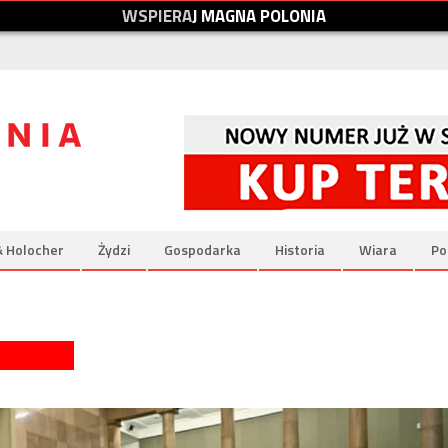
W
S
P
I
E
R
A
J
M
A
G
N
A
P
O
L
O
N
I
A
& Holocher
Żydzi
Gospodarka
Historia
Wiara
Po