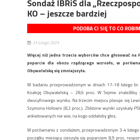
Sondaż IBRiS dla „Rzeczpospol
KO – jeszcze bardziej
PODOBA CI SIĘ TO CO ROBI
23 lutego 2023
Więcej niż jedna trzecia wyborców chce głosować na P
poparcie dla obozu rządzącego wzrosło, w porówna
Obywatelską się zmniejszyła.
W badaniu przeprowadzonym w dniach 17-18 lutego br. 
Koalicję Obywatelską – 28,6 proc. W Sejmie znaleźliby s
dwucyfrowego wyniku. Na trzecim miejscu plasuje się Lewic
Szymona Hołowni (8,2 proc.). Zbliżone wyniki uzyskały PSL-
ankietowanych nie wie, na kogo oddałoby głos.
W porównaniu z sondażem, przeprowadzonym 3-4 lutego br. 
początku miesiąca cieszyła się poparciem 8,9 proc. respon