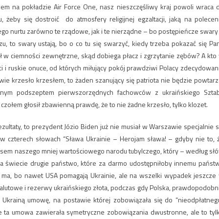
m na pokładzie Air Force One, nasz nieszczęśliwy kraj powoli wraca 
 żeby się dostroić do atmosfery religijnej egzaltacji, jaką na polecen
o nurtu zarówno te rządowe, jak i te nierządne – bo postępieńcze swary
u, to swary ustają, bo o co tu się swarzyć, kiedy trzeba pokazać się Pa
ił w ciemności zewnętrzne, skąd dobiega płacz i zgrzytanie zębów? A kto
i i ruskie onuce, od których miłujący pokój prawdziwi Polacy zdecydowan
azwie krzesło krzesłem, to żaden szanujący się patriota nie będzie powtarz
etnym podszeptem pierwszorzędnych fachowców z ukraińskiego Szta
zołem głosił zbawienną prawdę, że to nie żadne krzesło, tylko klozet.
ultaty, to prezydent Józio Biden już nie musiał w Warszawie specjalnie s
ć w czterech słowach “Sława Ukrainie – Herojam sława! – gdyby nie to, 
sem naszego mniej wartościowego narodu tubylczego, który – według sł
na świecie drugie państwo, które za darmo udostępniłoby innemu państ
 ma, bo nawet USA pomagają Ukrainie, ale na wszelki wypadek jeszcze
alutowe i rezerwy ukraińskiego złota, podczas gdy Polska, prawdopodobn
 Ukrainą umowę, na postawie której zobowiązała się do “nieodpłatneg
e ta umowa zawierała symetryczne zobowiązania dwustronne, ale to tyl