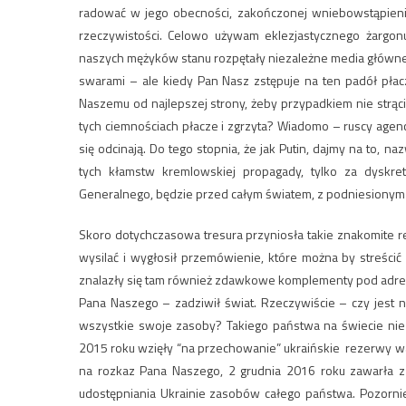
radować w jego obecności, zakończonej wniebowstąpienie
rzeczywistości. Celowo używam eklezjastycznego żargonu,
naszych mężyków stanu rozpętały niezależne media główneg
swarami – ale kiedy Pan Nasz zstępuje na ten padół płacz
Naszemu od najlepszej strony, żeby przypadkiem nie strąc
tych ciemnościach płacze i zgrzyta? Wiadomo – ruscy agenc
się odcinają. Do tego stopnia, że jak Putin, dajmy na to, n
tych kłamstw kremlowskiej propagady, tylko za dyskr
Generalnego, będzie przed całym światem, z podniesionym c
Skoro dotychczasowa tresura przyniosła takie znakomite rez
wysilać i wygłosił przemówienie, które można by streści
znalazły się tam również zdawkowe komplementy pod adre
Pana Naszego – zadziwił świat. Rzeczywiście – czy jest 
wszystkie swoje zasoby? Takiego państwa na świecie nie
2015 roku wzięły “na przechowanie” ukraińskie rezerwy w
na rozkaz Pana Naszego, 2 grudnia 2016 roku zawarła z
udostępniania Ukrainie zasobów całego państwa. Pozorni