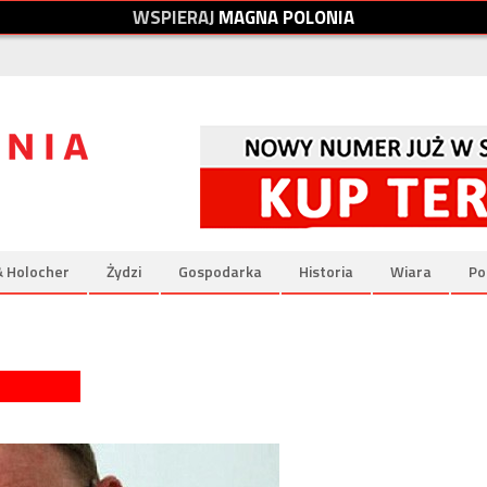
W
S
P
I
E
R
A
J
M
A
G
N
A
P
O
L
O
N
I
A
& Holocher
Żydzi
Gospodarka
Historia
Wiara
Po