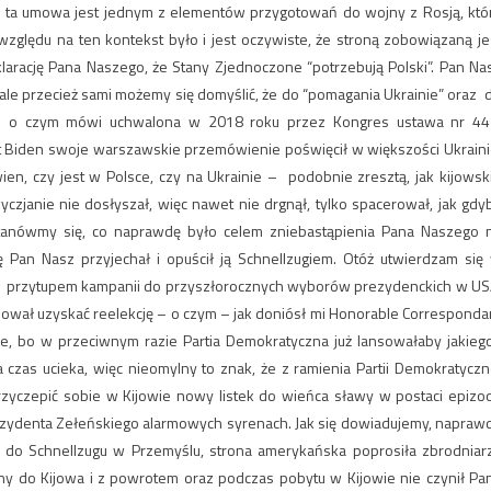
e ta umowa jest jednym z elementów przygotowań do wojny z Rosją, któ
 względu na ten kontekst było i jest oczywiste, że stroną zobowiązaną je
klarację Pana Naszego, że Stany Zjednoczone “potrzebują Polski”. Pan Na
 ale przecież sami możemy się domyślić, że do “pomagania Ukrainie” oraz 
– o czym mówi uchwalona w 2018 roku przez Kongres ustawa nr 44
dent Biden swoje warszawskie przemówienie poświęcił w większości Ukraini
en, czy jest w Polsce, czy na Ukrainie – podobnie zresztą, jak kijowsk
czjanie nie dosłyszał, więc nawet nie drgnął, tylko spacerował, jak gdy
zastanówmy się, co naprawdę było celem zniebastąpienia Pana Naszego 
ę Pan Nasz przyjechał i opuścił ją Schnellzugiem. Otóż utwierdzam się
 z przytupem kampanii do przyszłorocznych wyborów prezydenckich w US
bował uzyskać reelekcję – o czym – jak doniósł mi Honorable Corresponda
znie, bo w przeciwnym razie Partia Demokratyczna już lansowałaby jakieg
a czas ucieka, więc nieomylny to znak, że z ramienia Partii Demokratyczn
zyczepić sobie w Kijowie nowy listek do wieńca sławy w postaci epizo
rezydenta Zełeńskiego alarmowych syrenach. Jak się dowiadujemy, napraw
m do Schnellzugu w Przemyślu, strona amerykańska poprosiła zbrodniar
y do Kijowa i z powrotem oraz podczas pobytu w Kijowie nie czynił Pa