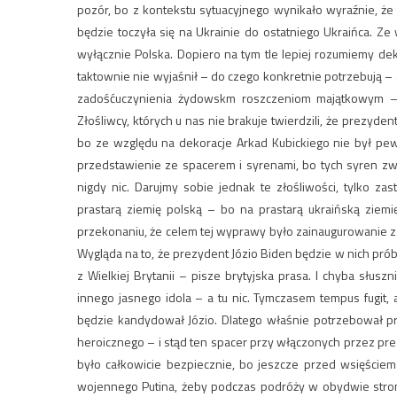
pozór, bo z kontekstu sytuacyjnego wynikało wyraźnie, ż
będzie toczyła się na Ukrainie do ostatniego Ukraińca. Ze
wyłącznie Polska. Dopiero na tym tle lepiej rozumiemy de
taktownie nie wyjaśnił – do czego konkretnie potrzebują –
zadośćuczynienia żydowskm roszczeniom majątkowym 
Złośliwcy, których u nas nie brakuje twierdzili, że prezy
bo ze względu na dekoracje Arkad Kubickiego nie był pewi
przedstawienie ze spacerem i syrenami, bo tych syren zwy
nigdy nic. Darujmy sobie jednak te złośliwości, tylko 
prastarą ziemię polską – bo na prastarą ukraińską ziemi
przekonaniu, że celem tej wyprawy było zainaugurowanie
Wygląda na to, że prezydent Józio Biden będzie w nich pró
z Wielkiej Brytanii – pisze brytyjska prasa. I chyba słus
innego jasnego idola – a tu nic. Tymczasem tempus fugit, 
będzie kandydował Józio. Dlatego właśnie potrzebował pr
heroicznego – i stąd ten spacer przy włączonych przez p
było całkowicie bezpiecznie, bo jeszcze przed wsięście
wojennego Putina, żeby podczas podróży w obydwie stron