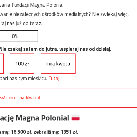
ania Fundacji Magna Polonia.
anie niezależnych ośrodków medialnych? Nie zwlekaj więc,
raj nas już od teraz.
8%
e czekaj zatem do jutra, wspieraj nas od dzisiaj.
100 zł
Inna kwota
parł nas tym miesiącu:
Tutaj
s://kancelaria-litwin.pl
ację Magna Polonia!
jemy:
16 500
zł, zebraliśmy:
1351
zł.