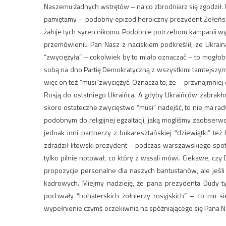
Naszemu żadnych wstrętów – na co zbrodniarz się zgodził. W
pamiętamy – podobny epizod heroiczny prezydent Zełeńsk
żałuje tych syren nikomu. Podobnie potrzebom kampanii
przemówieniu Pan Nasz z naciskiem podkreślił, ze Ukrain
“zwyciężyła” – cokolwiek by to miało oznaczać – to mogłob
sobą na dno Partię Demokratyczną z wszystkimi tamtejszym
więc on też “musi”zwyciężyć. Oznacza to, że – przynajmnie
Rosją do ostatniego Ukraińca. A gdyby Ukraińców zabrakł
skoro ostateczne zwycięstwo “musi” nadejść, to nie ma ra
podobnym do religijnej egzaltacji, jaką mogliśmy zaobser
jednak inni partnerzy z bukaresztańskiej “dziewiątki” te
zdradził litewski prezydent – podczas warszawskiego spot
tylko pilnie notował, co który z wasali mówi. Ciekawe, czy
propozycje personalne dla naszych bantustanów, ale jeśl
kadrowych. Miejmy nadzieję, że pana prezydenta Dudy t
pochwały “bohaterskich żołnierzy rosyjskich” – co mu s
wypełnienie czymś oczekiwnia na spóźniającego się Pana 