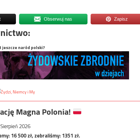
t
Obserwuj nas
Zapisz
nictwo:
t jeszcze naród polski?
ację Magna Polonia!
Sierpień 2026
jemy:
16 500
zł, zebraliśmy:
1351
zł.