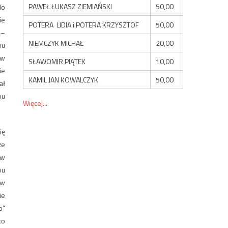
PAWEŁ ŁUKASZ ZIEMIAŃSKI
50,00
do
ie
POTERA LIDIA i POTERA KRZYSZTOF
50,00
 –
NIEMCZYK MICHAŁ
20,00
nu
 w
SŁAWOMIR PIĄTEK
10,00
ie
KAMIL JAN KOWALCZYK
50,00
ał
bu
Więcej...
ię
że
ów
wu
 w
ie
o”
ko