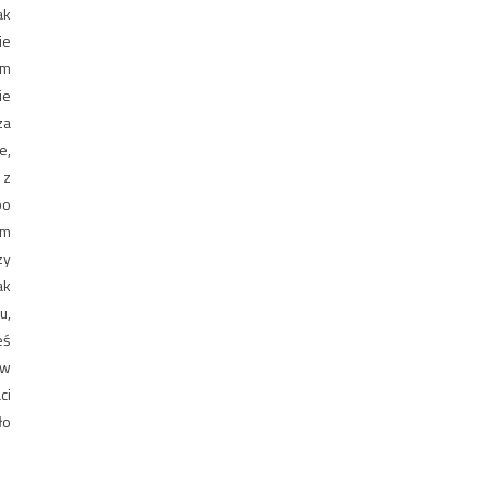
ak
ie
im
ie
za
e,
 z
bo
em
zy
ak
u,
eś
ów
ci
ło