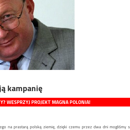
ją kampanię
MY? WESPRZYJ PROJEKT MAGNA POLONIA!
o na prastarą polską ziemię, dzięki czemu przez dwa dni mogliśmy s