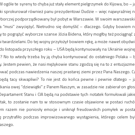
 ogóle te syreny to chyba już stały element pielgrzymek do Kijowa, bo – j
i sprokurował również panu prezydentowi Dudzie – więc najwyraźniej n
 wyborczej podporządkowany był pobyt w Warszawie. W swoim warszawsk
a “musi” zwyciężyć. Nietrudno się domyślić – dlaczego. Gdyby bowiem n
y to pogrążyć wyborcze szanse Józia Bidena, który mogłby też pociągnąć 
i twardzielami. Do tej wojny przyłożył bowiem rękę, a może nawet obydwi
j do listopada przyszłego roku – USA będą kontynuowały na Ukrainie wojnę
o? No to wtedy trzeba by ją chyba kontynuować do ostatniego Polaka – 
dy. Jestem pewien, że nasi mężykowie stanu zgodzą się na to z entuzjazm
wować podczas nawiedzenia naszej prastarej ziemi przez Pana Naszego. C
ż będą tacy skwapliwi? To nie jest do końca pewne i pewnie dlatego – j
kania owej “dziewiątki” z Panem Naszym, w zasadzie nie zabierał on głos
 Departament Stanu i CIA będą na podstawie tych notatek formułowali jaki
i tak, to zostanie nam to w stosownym czasie objawione w postaci ruch
ym razem nie poniosły emocje i uniknął freudowskch pomyłek w posta
ię przytrafiło podczas improwizowanego wystąpienia, którego celem by
Naszego.