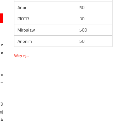
Artur
50
PIOTR
30
Mirosław
500
Anonim
50
 z
le
Więcej...
im
 –
(9
ej
 4