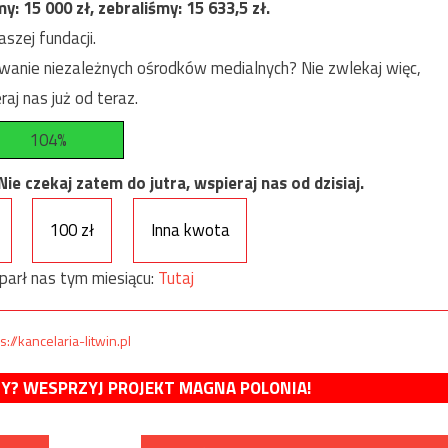
my:
15 000
zł, zebraliśmy:
15 633,5
zł.
szej fundacji.
anie niezależnych ośrodków medialnych? Nie zwlekaj więc,
raj nas już od teraz.
104%
e czekaj zatem do jutra, wspieraj nas od dzisiaj.
100 zł
Inna kwota
parł nas tym miesiącu:
Tutaj
s://kancelaria-litwin.pl
MY? WESPRZYJ PROJEKT MAGNA POLONIA!