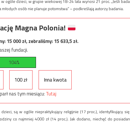
w ogóle dzieci, w grupie wiekowej 18-24 lata wynosi 21 proc. „Jeśli bada
ąta młodych osób nie planuje potomstwa” – podkreślają autorzy badania.
ację Magna Polonia!
my:
15 000
zł, zebraliśmy:
15 633,5
zł.
szej fundacji.
104%
100 zł
Inna kwota
parł nas tym miesiącu:
Tutaj
zieci, są w ogóle niepraktykujący religijnie (17 proc.), identyfikujący się
 rodziny co najmniej 4000 zł (14 proc.). Jak dodano, niechęć do posiadan