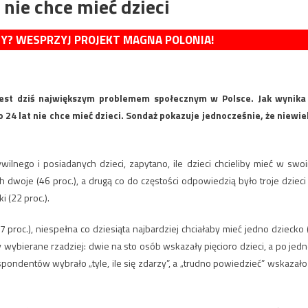
nie chce mieć dzieci
MY? WESPRZYJ PROJEKT MAGNA POLONIA!
 jest dziś największym problemem społecznym w Polsce. Jak wynika
24 lat nie chce mieć dzieci. Sondaż pokazuje jednocześnie, że niewie
ilnego i posiadanych dzieci, zapytano, ile dzieci chcieliby mieć w swo
h dwoje (46 proc.), a drugą co do częstości odpowiedzią było troje dzieci
 (22 proc.).
7 proc.), niespełna co dziesiąta najbardziej chciałaby mieć jedno dziecko 
y wybierane rzadziej: dwie na sto osób wskazały pięcioro dzieci, a po jedn
espondentów wybrało „tyle, ile się zdarzy”, a „trudno powiedzieć” wskazało