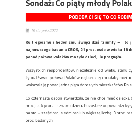
Sondaż: Co piąty młody Polak 
PODOBA CI SIĘ TO CO ROBI
19 sierpnia 2022
Kult egoizmu i hedonizmu święci dziś triumfy – i to
najnowszego badania CBOS, 21 proc. osób w wieku 18 do 
ponad połowa Polaków ma tyle dzieci, ile pragnęła.
Wszystkich respondentów, niezależnie od wieku, stanu cyw
życiu. Prawie połowa Polaków najbardziej chciałaby mieć ic
wskazała ją ponad jedna piąta dorosłych mieszkańców Polski
Co czternasta osoba stwierdziła, że nie chce mieć dziecka (
proc.), a 6 proc. – czworo dzieci. Pozostałe odpowiedzi był
na sto – sześcioro, siedmioro lub większą liczbę. 3 proc. r
proc. badanych.