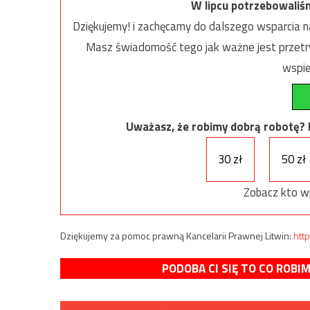
W lipcu potrzebowaliś
Dziękujemy! i zachęcamy do dalszego wsparcia na
Masz świadomość tego jak ważne jest przetrw
wspie
Uważasz, że robimy dobrą robotę? Ni
30 zł
50 zł
Zobacz kto w
Dziękujemy za pomoc prawną Kancelarii Prawnej Litwin:
http
PODOBA CI SIĘ TO CO ROBI