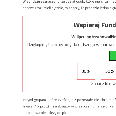
W sondażu zaznaczono, że udział osób, które nie chcą mieć 
dobrze zrozumieli pytanie, to znaczy, że przeszło jedna pi
Wspieraj Fund
W lipcu potrzebowaliś
Dziękujemy! i zachęcamy do dalszego wsparcia na
30 zł
50 zł
Zobacz kto w
Innymi grupami, które częściej niż pozostałe nie chcą mieć d
lewicą (16 proc.) i zarabiający w przeliczeniu na członka
potomstwa nie zależy od płci