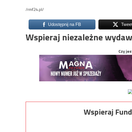
/rmf24.pl/
Udostępnij na FB
Twee
Wspieraj niezależne wydaw
Czy jes
Wspieraj Fund