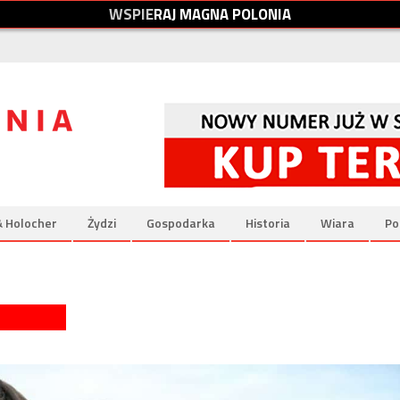
W
S
P
I
E
R
A
J
M
A
G
N
A
P
O
L
O
N
I
A
& Holocher
Żydzi
Gospodarka
Historia
Wiara
Po