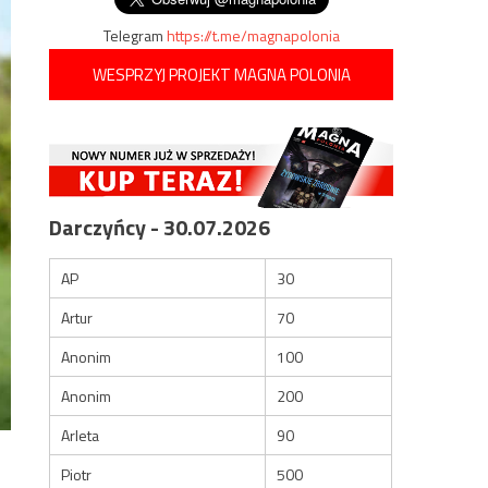
Telegram
https://t.me/magnapolonia
WESPRZYJ PROJEKT MAGNA POLONIA
Darczyńcy - 30.07.2026
AP
30
Artur
70
Anonim
100
Anonim
200
Arleta
90
Piotr
500