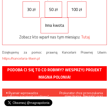
30 zł
50 zł
100 zł
Inna kwota
Zobacz kto wparł nas tym miesiącu:
Tutaj
Dziękujemy za pomoc prawną Kancelarii Prawnej Litwin:
https://kancelaria-litwin.pl
PODOBA CI SIĘ TO CO ROBIMY? WESPRZYJ PROJEKT
MAGNA POLONIA!
Nawigacja
Ryanair wprowadza
Prokurator chce przeszukania
mieszkania „Nergala” oraz
„cyfrowy paszport covidowy”
zabezpieczenia jego
wpisu
komputerów i telefonów