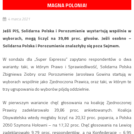
MAGNA POLONIA!
4 marca 2021
Jeśli PiS, Solidarna Polska i Porozumienie wystartują wspólnie w
wyborach, mogą liczyć na 39,86 proc. głosów. Jeśli osobno –
Solidarna Polska i Porozumienie znalazłyby się poza Sejmem.
W sondażu dla „Super Expressu” zapytano respondentów o dwa
warianty: taki, w którym Prawo i Sprawiedliwość, Solidarna Polska
Zbigniewa Ziobry oraz Porozumienie Jarosława Gowina startują w
wyborach wspólnie jako Zjednoczona Prawica, oraz taki, w którym te
trzy ugrupowania do wyborów pójdą oddzielnie.
W pierwszym wariancie chęć głosowania na koalicję Zjednoczonej
Prawicy zadeklarowało 39,86 proc. ankietowanych. Koalicja
Obywatelska wtedy mogłaby liczyć na 20,32 proc. poparcia, a Polska
2050 Szymona Hołowni – na 17,32 proc. Chęć głosowania na Lewicę
zadeklarowało 9,79 proc. respondentów, a na Konfederację – 6,95