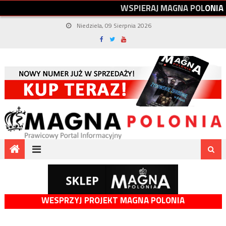
W
S
P
I
E
R
A
J
M
A
G
N
A
P
O
L
O
N
I
A
Niedziela, 09 Sierpnia 2026
WESPRZYJ PROJEKT MAGNA POLONIA