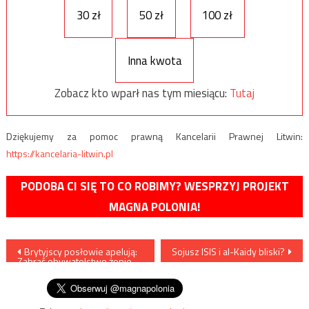
30 zł
50 zł
100 zł
Inna kwota
Zobacz kto wparł nas tym miesiącu:
Tutaj
Dziękujemy za pomoc prawną Kancelarii Prawnej Litwin:
https://kancelaria-litwin.pl
PODOBA CI SIĘ TO CO ROBIMY? WESPRZYJ PROJEKT
MAGNA POLONIA!
Nawigacja
Brytyjscy posłowie apelują:
Sojusz ISIS i al-Kaidy bliski?
Zabrać obywatelstwo żonie
wpisu
Baszara el-Asada