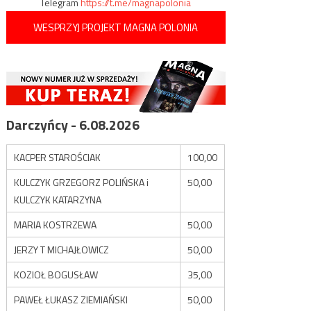
Telegram
https://t.me/magnapolonia
WESPRZYJ PROJEKT MAGNA POLONIA
Darczyńcy - 6.08.2026
KACPER STAROŚCIAK
100,00
KULCZYK GRZEGORZ POLIŃSKA i
50,00
KULCZYK KATARZYNA
MARIA KOSTRZEWA
50,00
JERZY T MICHAJŁOWICZ
50,00
KOZIOŁ BOGUSŁAW
35,00
PAWEŁ ŁUKASZ ZIEMIAŃSKI
50,00