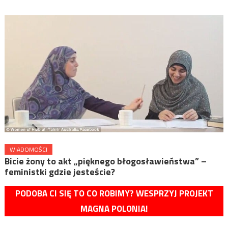
WIADOMOŚCI
Bicie żony to akt „pięknego błogosławieństwa” –
feministki gdzie jesteście?
PODOBA CI SIĘ TO CO ROBIMY? WESPRZYJ PROJEKT
MAGNA POLONIA!