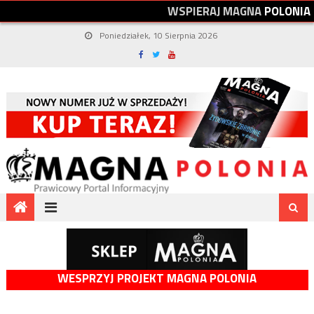
W
S
P
I
E
R
A
J
M
A
G
N
A
P
O
L
O
N
I
A
Poniedziałek, 10 Sierpnia 2026
WESPRZYJ PROJEKT MAGNA POLONIA