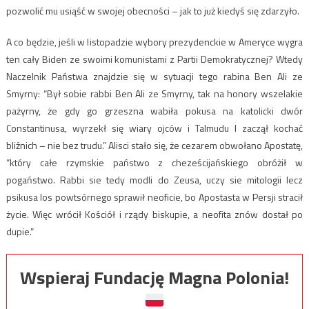
pozwolić mu usiąść w swojej obecności – jak to już kiedyś się zdarzyło.
A co będzie, jeśli w listopadzie wybory prezydenckie w Ameryce wygra
ten cały Biden ze swoimi komunistami z Partii Demokratycznej? Wtedy
Naczelnik Państwa znajdzie się w sytuacji tego rabina Ben Ali ze
Smyrny: “Był sobie rabbi Ben Ali ze Smyrny, tak na honory wszelakie
pażyrny, że gdy go grzeszna wabiła pokusa na katolicki dwór
Constantinusa, wyrzekł się wiary ojców i Talmudu I zaczął kochać
bliźnich – nie bez trudu.” Alisci stało się, że cezarem obwołano Apostatę,
“który całe rzymskie państwo z cheześcijańskiego obróżił w
pogaństwo. Rabbi sie tedy modli do Zeusa, uczy sie mitologii lecz
psikusa los powtsórnego sprawił neoficie, bo Apostasta w Persji stracił
życie. Więc wrócił Kościół i rządy biskupie, a neofita znów dostał po
dupie.”
Wspieraj Fundację Magna Polonia!