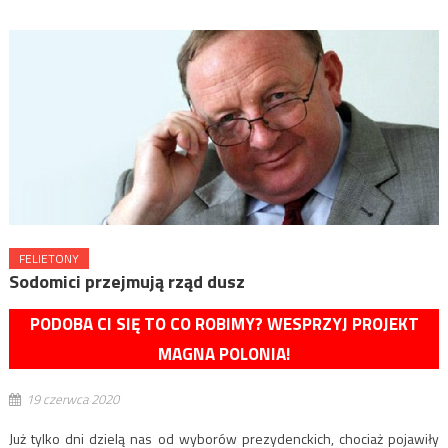
FELIETONY
Sodomici przejmują rząd dusz
PODOBA CI SIĘ TO CO ROBIMY? WESPRZYJ PROJEKT
MAGNA POLONIA!
19 czerwca 2020
Już tylko dni dzielą nas od wyborów prezydenckich, chociaż pojawiły