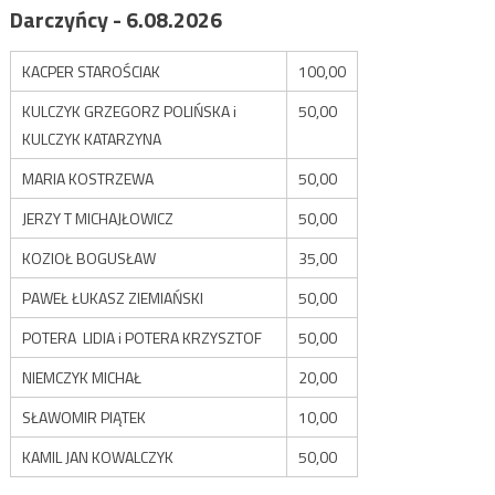
Darczyńcy - 6.08.2026
KACPER STAROŚCIAK
100,00
KULCZYK GRZEGORZ POLIŃSKA i
50,00
KULCZYK KATARZYNA
MARIA KOSTRZEWA
50,00
JERZY T MICHAJŁOWICZ
50,00
KOZIOŁ BOGUSŁAW
35,00
PAWEŁ ŁUKASZ ZIEMIAŃSKI
50,00
POTERA LIDIA i POTERA KRZYSZTOF
50,00
NIEMCZYK MICHAŁ
20,00
SŁAWOMIR PIĄTEK
10,00
KAMIL JAN KOWALCZYK
50,00