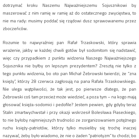
dotrzymać kroku Naszemu Najważniejszemu Sojusznikowi by
maszerować z nim ramię w ramię aż do ostatecznego zwycięstwa, to
nie ma rady: musimy poddać się rządowi dusz sprawowanemu przez
zboczeńców.
Rozumie to najwyraźniej pan Rafał Trzaskowski, który sprawia
wrażenie, jakby w każdej chwili gotów był sodomitom się nadstawić,
więc czy przypadkiem z punktu widzenia Naszego Najważniejszego
Sojusznika nie byłby on lepszym prezydentem? Zresztą nie tylko z
tego punktu widzenia, bo oto pan Michał Żebrowski twierdzi, że “zna
księży”, którzy 28 czerwca zagłosują na pana Rafała Trzaskowskiego.
Nie ulega wątpliwości, że tak jest, po pierwsze dlatego, że pan
Żebrowski coś tam przecież może wiedzieć, a poza tym – na kogo mają
głosować księża-sodomici i pedofile? Jestem pewien, gdy gdyby teraz
Stalin zmartwychwstał i przy okazji wskrzesił Bolesława Piaseckiego,
to nie byłoby najmniejszych trudności ze zorganizowaniem potężnego
ruchu księży-patriotów, którzy tylko musieliby się trochę inaczej
nazywać, żeby było wiadomo, że nie o żaden “patriotyzm” tu chodzi, bo