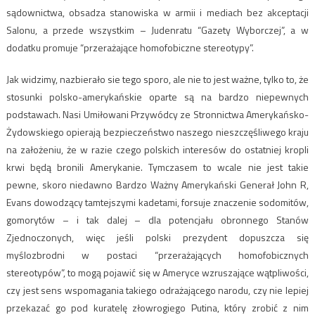
sądownictwa, obsadza stanowiska w armii i mediach bez akceptacji
Salonu, a przede wszystkim – Judenratu “Gazety Wyborczej”, a w
dodatku promuje “przerażające homofobiczne stereotypy”.
Jak widzimy, nazbierało sie tego sporo, ale nie to jest ważne, tylko to, że
stosunki polsko-amerykańskie oparte są na bardzo niepewnych
podstawach. Nasi Umiłowani Przywódcy ze Stronnictwa Amerykańsko-
Żydowskiego opierają bezpieczeństwo naszego nieszczęśliwego kraju
na założeniu, że w razie czego polskich interesów do ostatniej kropli
krwi będą bronili Amerykanie. Tymczasem to wcale nie jest takie
pewne, skoro niedawno Bardzo Ważny Amerykański Generał John R,
Evans dowodzący tamtejszymi kadetami, forsuje znaczenie sodomitów,
gomorytów – i tak dalej – dla potencjału obronnego Stanów
Zjednoczonych, więc jeśli polski prezydent dopuszcza się
myślozbrodni w postaci “przerażających homofobicznych
stereotypów”, to mogą pojawić się w Ameryce wzruszające wątpliwości,
czy jest sens wspomagania takiego odrażającego narodu, czy nie lepiej
przekazać go pod kuratelę złowrogiego Putina, który zrobić z nim