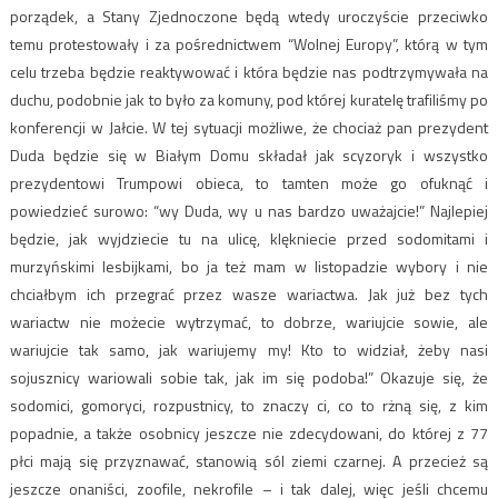
porządek, a Stany Zjednoczone będą wtedy uroczyście przeciwko
temu protestowały i za pośrednictwem “Wolnej Europy”, którą w tym
celu trzeba będzie reaktywować i która będzie nas podtrzymywała na
duchu, podobnie jak to było za komuny, pod której kuratelę trafiliśmy po
konferencji w Jałcie. W tej sytuacji możliwe, że chociaż pan prezydent
Duda będzie się w Białym Domu składał jak scyzoryk i wszystko
prezydentowi Trumpowi obieca, to tamten może go ofuknąć i
powiedzieć surowo: “wy Duda, wy u nas bardzo uważajcie!” Najlepiej
będzie, jak wyjdziecie tu na ulicę, klękniecie przed sodomitami i
murzyńskimi lesbijkami, bo ja też mam w listopadzie wybory i nie
chciałbym ich przegrać przez wasze wariactwa. Jak już bez tych
wariactw nie możecie wytrzymać, to dobrze, wariujcie sowie, ale
wariujcie tak samo, jak wariujemy my! Kto to widział, żeby nasi
sojusznicy wariowali sobie tak, jak im się podoba!” Okazuje się, że
sodomici, gomoryci, rozpustnicy, to znaczy ci, co to rżną się, z kim
popadnie, a także osobnicy jeszcze nie zdecydowani, do której z 77
płci mają się przyznawać, stanowią sól ziemi czarnej. A przecież są
jeszcze onaniści, zoofile, nekrofile – i tak dalej, więc jeśli chcemu