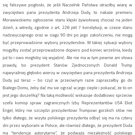
się fałszywe pogłoski, że jeśli Naczelnik Państwa utraciłby wiarę w
zwycięstwo pana prezydenta Andrzeja Dudy, to nakaże premieru
Morawieckiemu ogłoszenie stanu klęski żywiołowej chociaż na jeden
dzień, a wtredy, zgodnie z art. 228 pkt 7 konstytucji, w czasie stanu
nadzwyczajnego oraz w ciagu 90 dni po jego zakończeniu, nie mogą
być przeprowadzone wybory prezydenckie. W takiej sytuacji wybory
mogyłby zostać przeprowadzone dopiero pod koniec września, kiedy
już to i owo mogłoby się wyjaśnić. Ale nie ma w tym pewnie ani słowa
prawdy, bo prezydent Stanów Zjednoczonych Donald Trump
najwyraźniej głęboko wierzy w zwycięstwo pana prezydenta Andrzeja
Dudy już teraz – bo czyż w przeciwnym razie zapraszałby go do
Białego Domu, żeby dać mu sie ogrzać w jego cieple i pokazać, że to on
jest jego duszeńką? Na taką możliwość wskazuje dodatkowo sprzeciw
szefa komisji spraw zagranicznych Izby Reprezentantów USA Eliot
Engel, który nie szczędzi prezydentowi Trumpowi gorzkich słów nie
tylko dlatego, że wizyta polskiego prezydenta odbyć się ma na cztery
dni przez wyborami w Polsce, ale również dlatego, że prezydent Duda
ma “tendencje autorytarne”, że podważa niezależność polskiego