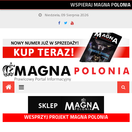
W
S
P
I
E
R
A
J
M
A
G
N
A
P
O
L
O
N
I
A
Niedziela, 09 Sierpnia 2026
WESPRZYJ PROJEKT MAGNA POLONIA