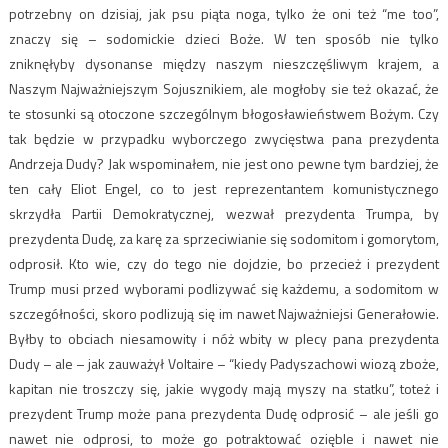
potrzebny on dzisiaj, jak psu piąta noga, tylko że oni też “me too”,
znaczy się – sodomickie dzieci Boże. W ten sposób nie tylko
zniknęłyby dysonanse między naszym nieszczęśliwym krajem, a
Naszym Najważniejszym Sojusznikiem, ale mogłoby sie też okazać, że
te stosunki są otoczone szczególnym błogosławieństwem Bożym. Czy
tak będzie w przypadku wyborczego zwycięstwa pana prezydenta
Andrzeja Dudy? Jak wspominałem, nie jest ono pewne tym bardziej, że
ten cały Eliot Engel, co to jest reprezentantem komunistycznego
skrzydła Partii Demokratycznej, wezwał prezydenta Trumpa, by
prezydenta Dudę, za karę za sprzeciwianie się sodomitom i gomorytom,
odprosił. Kto wie, czy do tego nie dojdzie, bo przecież i prezydent
Trump musi przed wyborami podlizywać się każdemu, a sodomitom w
szczegółności, skoro podlizują się im nawet Najważniejsi Generałowie.
Byłby to obciach niesamowity i nóż wbity w plecy pana prezydenta
Dudy – ale – jak zauważył Voltaire – “kiedy Padyszachowi wiozą zboże,
kapitan nie troszczy się, jakie wygody mają myszy na statku”, toteż i
prezydent Trump może pana prezydenta Dudę odprosić – ale jeśli go
nawet nie odprosi, to może go potraktować ozięble i nawet nie