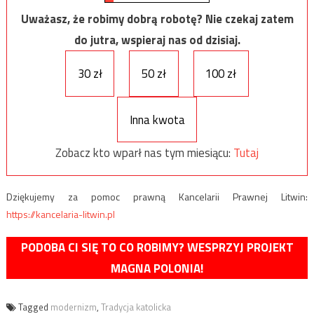
Uważasz, że robimy dobrą robotę? Nie czekaj zatem
do jutra, wspieraj nas od dzisiaj.
30 zł
50 zł
100 zł
Inna kwota
Zobacz kto wparł nas tym miesiącu:
Tutaj
Dziękujemy za pomoc prawną Kancelarii Prawnej Litwin:
https://kancelaria-litwin.pl
PODOBA CI SIĘ TO CO ROBIMY? WESPRZYJ PROJEKT
MAGNA POLONIA!
Tagged
modernizm
,
Tradycja katolicka