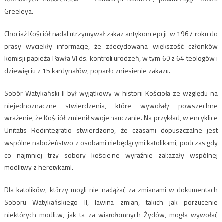
Greeleya.
Chociaż Kościół nadal utrzymywał zakaz antykoncepcji, w 1967 roku do
prasy wyciekły informacje, że zdecydowana większość członków
komisji papieża Pawła VI ds. kontroli urodzeń, w tym 60 z 64 teologów i
dziewięciu z 15 kardynałów, poparło zniesienie zakazu.
Sobór Watykański II był wyjątkowy w historii Kościoła ze względu na
niejednoznaczne stwierdzenia, które wywołały powszechne
wrażenie, że Kościół zmienił swoje nauczanie. Na przykład, w encyklice
Unitatis Redintegratio stwierdzono, że czasami dopuszczalne jest
wspólne nabożeństwo z osobami niebędącymi katolikami, podczas gdy
co najmniej trzy sobory kościelne wyraźnie zakazały wspólnej
modlitwy z heretykami.
Dla katolików, którzy mogli nie nadążać za zmianami w dokumentach
Soboru Watykańskiego II, lawina zmian, takich jak porzucenie
niektórych modlitw, jak ta za wiarołomnych Żydów, mogła wywołać