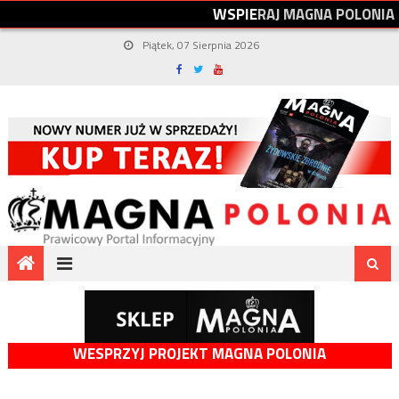
W
S
P
I
E
R
A
J
M
A
G
N
A
P
O
L
O
N
I
A
Piątek, 07 Sierpnia 2026
WESPRZYJ PROJEKT MAGNA POLONIA