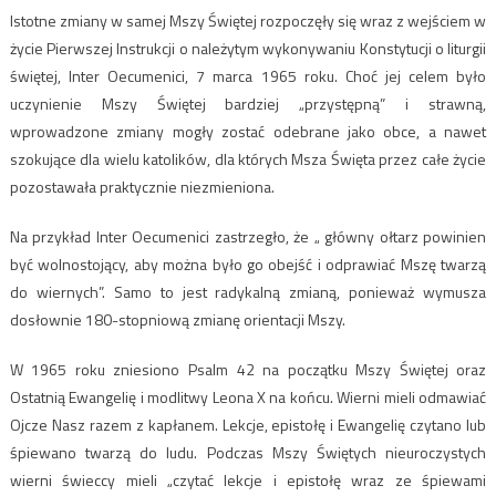
Istotne zmiany w samej Mszy Świętej rozpoczęły się wraz z wejściem w
życie Pierwszej Instrukcji o należytym wykonywaniu Konstytucji o liturgii
świętej, Inter Oecumenici, 7 marca 1965 roku. Choć jej celem było
uczynienie Mszy Świętej bardziej „przystępną” i strawną,
wprowadzone zmiany mogły zostać odebrane jako obce, a nawet
szokujące dla wielu katolików, dla których Msza Święta przez całe życie
pozostawała praktycznie niezmieniona.
Na przykład Inter Oecumenici zastrzegło, że „ główny ołtarz powinien
być wolnostojący, aby można było go obejść i odprawiać Mszę twarzą
do wiernych”. Samo to jest radykalną zmianą, ponieważ wymusza
dosłownie 180-stopniową zmianę orientacji Mszy.
W 1965 roku zniesiono Psalm 42 na początku Mszy Świętej oraz
Ostatnią Ewangelię i modlitwy Leona X na końcu. Wierni mieli odmawiać
Ojcze Nasz razem z kapłanem. Lekcje, epistołę i Ewangelię czytano lub
śpiewano twarzą do ludu. Podczas Mszy Świętych nieuroczystych
wierni świeccy mieli „czytać lekcje i epistołę wraz ze śpiewami