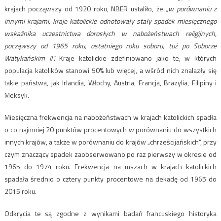
krajach począwszy od 1920 roku, NBER ustaliło, że
„w porównaniu z
innymi krajami, kraje katolickie odnotowały stały spadek miesięcznego
wskaźnika uczestnictwa dorosłych w nabożeństwach religijnych,
począwszy od 1965 roku, ostatniego roku soboru, tuż po Soborze
Watykańskim II”.
Kraje katolickie zdefiniowano jako te, w których
populacja katolików stanowi 50% lub więcej, a wśród nich znalazły się
takie państwa, jak Irlandia, Włochy, Austria, Francja, Brazylia, Filipiny i
Meksyk.
Miesięczna frekwencja na nabożeństwach w krajach katolickich spadła
o co najmniej 20 punktów procentowych w porównaniu do wszystkich
innych krajów, a także w porównaniu do krajów „chrześcijańskich”, przy
czym znaczący spadek zaobserwowano po raz pierwszy w okresie od
1965 do 1974 roku. Frekwencja na mszach w krajach katolickich
spadała średnio o cztery punkty procentowe na dekadę od 1965 do
2015 roku.
Odkrycia te są zgodne z wynikami badań francuskiego historyka