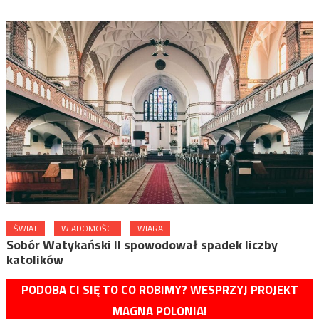
ŚWIAT
WIADOMOŚCI
WIARA
Sobór Watykański II spowodował spadek liczby
katolików
PODOBA CI SIĘ TO CO ROBIMY? WESPRZYJ PROJEKT
MAGNA POLONIA!