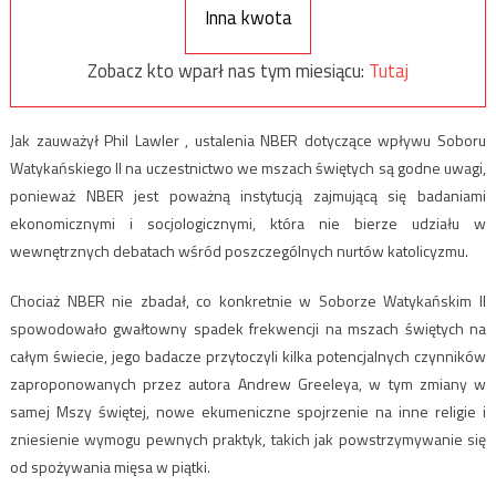
Inna kwota
Zobacz kto wparł nas tym miesiącu:
Tutaj
Jak zauważył Phil Lawler , ustalenia NBER dotyczące wpływu Soboru
Watykańskiego II na uczestnictwo we mszach świętych są godne uwagi,
ponieważ NBER jest poważną instytucją zajmującą się badaniami
ekonomicznymi i socjologicznymi, która nie bierze udziału w
wewnętrznych debatach wśród poszczególnych nurtów katolicyzmu.
Chociaż NBER nie zbadał, co konkretnie w Soborze Watykańskim II
spowodowało gwałtowny spadek frekwencji na mszach świętych na
całym świecie, jego badacze przytoczyli kilka potencjalnych czynników
zaproponowanych przez autora Andrew Greeleya, w tym zmiany w
samej Mszy świętej, nowe ekumeniczne spojrzenie na inne religie i
zniesienie wymogu pewnych praktyk, takich jak powstrzymywanie się
od spożywania mięsa w piątki.