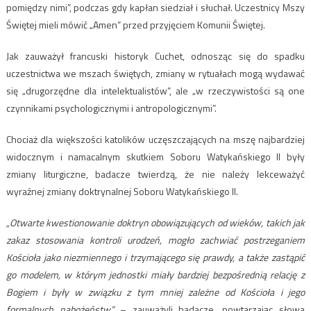
pomiędzy nimi”, podczas gdy kapłan siedział i słuchał. Uczestnicy Mszy
Świętej mieli mówić „Amen” przed przyjęciem Komunii Świętej.
Jak zauważył francuski historyk Cuchet, odnosząc się do spadku
uczestnictwa we mszach świętych, zmiany w rytuałach mogą wydawać
się „drugorzędne dla intelektualistów”, ale „w rzeczywistości są one
czynnikami psychologicznymi i antropologicznymi”.
Chociaż dla większości katolików uczęszczających na mszę najbardziej
widocznym i namacalnym skutkiem Soboru Watykańskiego II były
zmiany liturgiczne, badacze twierdzą, że nie należy lekceważyć
wyraźnej zmiany doktrynalnej Soboru Watykańskiego II.
„Otwarte kwestionowanie doktryn obowiązujących od wieków, takich jak
zakaz stosowania kontroli urodzeń, mogło zachwiać postrzeganiem
Kościoła jako niezmiennego i trzymającego się prawdy, a także zastąpić
go modelem, w którym jednostki miały bardziej bezpośrednią relację z
Bogiem i były w związku z tym mniej zależne od Kościoła i jego
formalnych nabożeństw”
– zauważyli badacze, powtarzając słowa