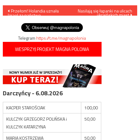
Nawigacja
Przełom! Holandia uznała
Nasilają się łapanki na ulicach
ukraińskich miast
Izrael za państwo
wpisu
terrorystyczne
Telegram
https://t.me/magnapolonia
WESPRZYJ PROJEKT MAGNA POLONIA
Darczyńcy - 6.08.2026
KACPER STAROŚCIAK
100,00
KULCZYK GRZEGORZ POLIŃSKA i
50,00
KULCZYK KATARZYNA
MARIA KOSTRZEWA
50,00