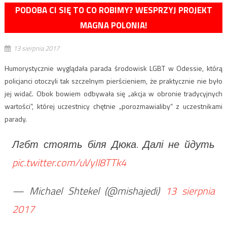
PODOBA CI SIĘ TO CO ROBIMY? WESPRZYJ PROJEKT
MAGNA POLONIA!
13 sierpnia 2017
Humorystycznie wyglądała parada środowisk LGBT w Odessie, którą
policjanci otoczyli tak szczelnym pierścieniem, że praktycznie nie było
jej widać. Obok bowiem odbywała się „akcja w obronie tradycyjnych
wartości”, której uczestnicy chętnie „porozmawialiby” z uczestnikami
parady.
Лгбт стоять біля Дюка. Далі не йдуть
pic.twitter.com/uVyIl8TTk4
— Michael Shtekel (@mishajedi)
13 sierpnia
2017