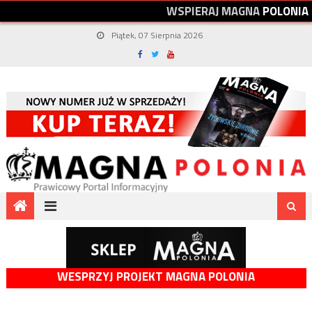
W
S
P
I
E
R
A
J
M
A
G
N
A
P
O
L
O
N
I
A
Piątek, 07 Sierpnia 2026
WESPRZYJ PROJEKT MAGNA POLONIA