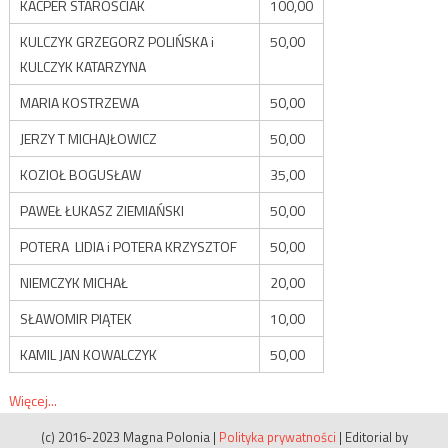
KACPER STAROŚCIAK
100,00
KULCZYK GRZEGORZ POLIŃSKA i
50,00
KULCZYK KATARZYNA
MARIA KOSTRZEWA
50,00
JERZY T MICHAJŁOWICZ
50,00
KOZIOŁ BOGUSŁAW
35,00
PAWEŁ ŁUKASZ ZIEMIAŃSKI
50,00
POTERA LIDIA i POTERA KRZYSZTOF
50,00
NIEMCZYK MICHAŁ
20,00
SŁAWOMIR PIĄTEK
10,00
KAMIL JAN KOWALCZYK
50,00
Więcej...
(c) 2016-2023 Magna Polonia
|
Polityka prywatności
|
Editorial by