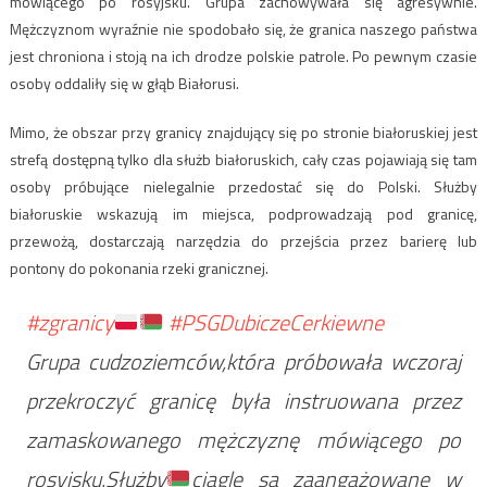
mówiącego po rosyjsku. Grupa zachowywała się agresywnie.
Mężczyznom wyraźnie nie spodobało się, że granica naszego państwa
jest chroniona i stoją na ich drodze polskie patrole. Po pewnym czasie
osoby oddaliły się w głąb Białorusi.
Mimo, że obszar przy granicy znajdujący się po stronie białoruskiej jest
strefą dostępną tylko dla służb białoruskich, cały czas pojawiają się tam
osoby próbujące nielegalnie przedostać się do Polski. Służby
białoruskie wskazują im miejsca, podprowadzają pod granicę,
przewożą, dostarczają narzędzia do przejścia przez barierę lub
pontony do pokonania rzeki granicznej.
#zgranicy
#PSGDubiczeCerkiewne
Grupa cudzoziemców,która próbowała wczoraj
przekroczyć granicę była instruowana przez
zamaskowanego mężczyznę mówiącego po
rosyjsku.Służby
ciągle są zaangażowane w