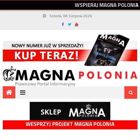
W
S
P
I
E
R
A
J
M
A
G
N
A
P
O
L
O
N
I
A
Sobota, 08 Sierpnia 2026
WESPRZYJ PROJEKT MAGNA POLONIA