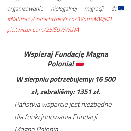
organizowanie nielegalnej migracji do
#NaStrażyGranic
https://t.co/3VotmMWjRB
pic.twitter.com/25iS9WWtNA
Wspieraj Fundację Magna
Polonia!
W sierpniu potrzebujemy:
16 500
zł, zebraliśmy:
1351
zł.
Państwa wsparcie jest niezbędne
dla funkcjonowania Fundacji
Magna Polonia.