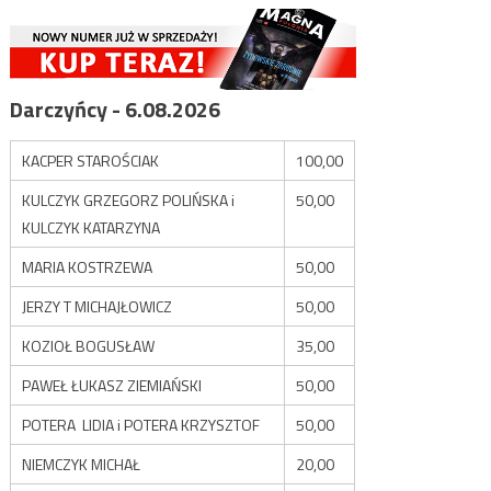
Darczyńcy - 6.08.2026
KACPER STAROŚCIAK
100,00
KULCZYK GRZEGORZ POLIŃSKA i
50,00
KULCZYK KATARZYNA
MARIA KOSTRZEWA
50,00
JERZY T MICHAJŁOWICZ
50,00
KOZIOŁ BOGUSŁAW
35,00
PAWEŁ ŁUKASZ ZIEMIAŃSKI
50,00
POTERA LIDIA i POTERA KRZYSZTOF
50,00
NIEMCZYK MICHAŁ
20,00