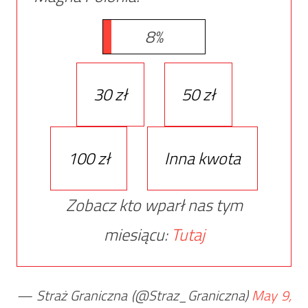
8%
30 zł
50 zł
100 zł
Inna kwota
Zobacz kto wparł nas tym
miesiącu:
Tutaj
— Straż Graniczna (@Straz_Graniczna)
May 9,