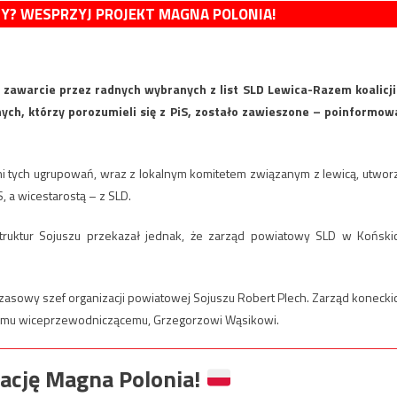
MY? WESPRZYJ PROJEKT MAGNA POLONIA!
zawarcie przez radnych wybranych z list SLD Lewica-Razem koalicji
ych, którzy porozumieli się z PiS, zostało zawieszone – poinformow
adni tych ugrupowań, wraz z lokalnym komitetem związanym z lewicą, utwor
S, a wicestarostą – z SLD.
truktur Sojuszu przekazał jednak, że zarząd powiatowy SLD w Koński
.
czasowy szef organizacji powiatowej Sojuszu Robert Plech. Zarząd konecki
sowemu wiceprzewodniczącemu, Grzegorzowi Wąsikowi.
ację Magna Polonia!