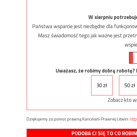
W sierpniu potrzebu
Państwa wsparcie jest niezbędne dla funkcjonow
Masz świadomość tego jak ważne jest przetrw
wspie
Uważasz, że robimy dobrą robotę? Ni
30 zł
50 zł
Zobacz kto w
Dziękujemy za pomoc prawną Kancelarii Prawnej Litwin:
http
PODOBA CI SIĘ TO CO ROBI