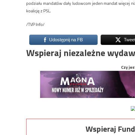
podziału mandatów dały ludowcom jeden mandat więcej niż 
koalicję z PSL.
/TVP Info/
Udostępnij na FB
Twee
Wspieraj niezależne wydaw
Czy jes
Wspieraj Fund