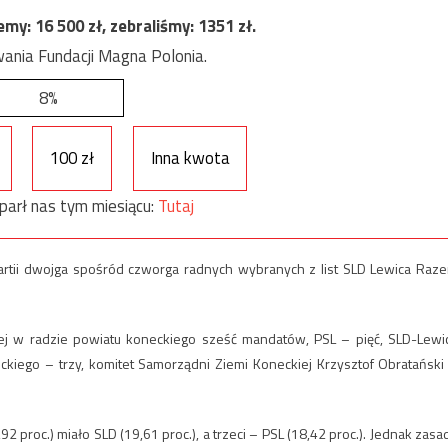
jemy:
16 500
zł, zebraliśmy:
1351
zł.
ania Fundacji Magna Polonia.
8%
100 zł
Inna kwota
parł nas tym miesiącu:
Tutaj
artii dwojga spośród czworga radnych wybranych z list SLD Lewica Raz
j w radzie powiatu koneckiego sześć mandatów, PSL – pięć, SLD-Lewi
kiego – trzy, komitet Samorządni Ziemi Koneckiej Krzysztof Obratański
2 proc.) miało SLD (19,61 proc.), a trzeci – PSL (18,42 proc.). Jednak zasa