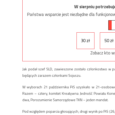
W sierpniu potrzebu
Państwa wsparcie jest niezbędne dla funkcjonow
30 zł
50 zł
Zobacz kto w
Jak podał szef SLD, zawieszone zostało członkostwo w p
będących zarazem członkami Sojuszu.
W wyborach 21 października PiS uzyskało w 21-osobowe
Razem – cztery, komitet Kreatywna Jedność Powiatu Konec
dwa, Porozumienie Samorządowe TKN – jeden mandat.
Pod względem poparcia głosujących, drugi wynik po PiS (26,9