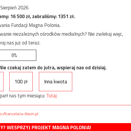
Sierpień 2026
jemy:
16 500
zł, zebraliśmy:
1351
zł.
ania Fundacji Magna Polonia.
anie niezależnych ośrodków medialnych? Nie zwlekaj więc,
raj nas już od teraz.
8%
e czekaj zatem do jutra, wspieraj nas od dzisiaj.
100 zł
Inna kwota
parł nas tym miesiącu:
Tutaj
s://kancelaria-litwin.pl
MY? WESPRZYJ PROJEKT MAGNA POLONIA!