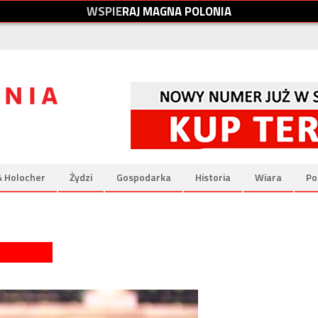
W
S
P
I
E
R
A
J
M
A
G
N
A
P
O
L
O
N
I
A
& Holocher
Żydzi
Gospodarka
Historia
Wiara
Po