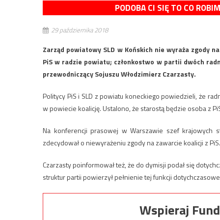
PODOBA CI SIĘ TO CO ROBI
29 października 2018
Zarząd powiatowy SLD w Końskich nie wyraża zgody na 
PiS w radzie powiatu; członkostwo w partii dwóch radn
przewodniczący Sojuszu Włodzimierz Czarzasty.
Politycy PiS i SLD z powiatu koneckiego powiedzieli, że r
w powiecie koalicję. Ustalono, że starostą będzie osoba z Pi
Na konferencji prasowej w Warszawie szef krajowych s
zdecydował o niewyrażeniu zgody na zawarcie koalicji z PiS
Czarzasty poinformował też, że do dymisji podał się dotych
struktur partii powierzył pełnienie tej funkcji dotychcza
Wspieraj Fund