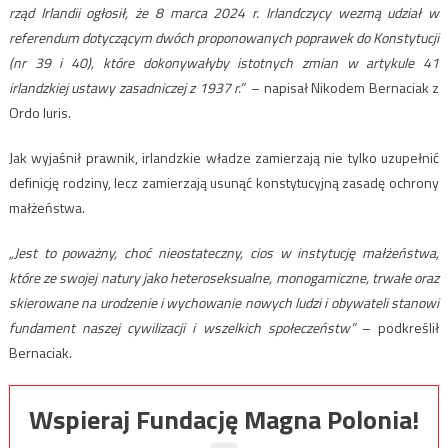
rząd Irlandii ogłosił, że 8 marca 2024 r. Irlandczycy wezmą udział w
referendum dotyczącym dwóch proponowanych poprawek do Konstytucji
(nr 39 i 40), które dokonywałyby istotnych zmian w artykule 41
irlandzkiej ustawy zasadniczej z 1937 r.”
– napisał Nikodem Bernaciak z
Ordo Iuris.
Jak wyjaśnił prawnik, irlandzkie władze zamierzają nie tylko uzupełnić
definicję rodziny, lecz zamierzają usunąć konstytucyjną zasadę ochrony
małżeństwa.
„Jest to poważny, choć nieostateczny, cios w instytucję małżeństwa,
które ze swojej natury jako heteroseksualne, monogamiczne, trwałe oraz
skierowane na urodzenie i wychowanie nowych ludzi i obywateli stanowi
fundament naszej cywilizacji i wszelkich społeczeństw”
– podkreślił
Bernaciak.
Wspieraj Fundację Magna Polonia!