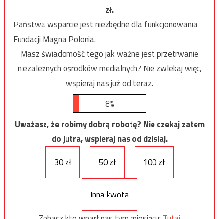
zł.
Państwa wsparcie jest niezbędne dla funkcjonowania
Fundacji Magna Polonia.
Masz świadomość tego jak ważne jest przetrwanie
niezależnych ośrodków medialnych? Nie zwlekaj więc,
wspieraj nas już od teraz.
8%
Uważasz, że robimy dobrą robotę? Nie czekaj zatem
do jutra, wspieraj nas od dzisiaj.
30 zł
50 zł
100 zł
Inna kwota
Zobacz kto wparł nas tym miesiącu:
Tutaj