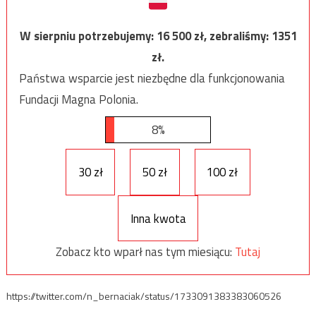
W sierpniu potrzebujemy:
16 500
zł, zebraliśmy:
1351
zł.
Państwa wsparcie jest niezbędne dla funkcjonowania
Fundacji Magna Polonia.
8%
30 zł
50 zł
100 zł
Inna kwota
Zobacz kto wparł nas tym miesiącu:
Tutaj
https://twitter.com/n_bernaciak/status/1733091383383060526