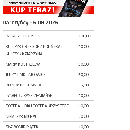
Darczyńcy - 6.08.2026
KACPER STAROŚCIAK
100,00
KULCZYK GRZEGORZ POLIŃSKA i
50,00
KULCZYK KATARZYNA
MARIA KOSTRZEWA
50,00
JERZY T MICHAJŁOWICZ
50,00
KOZIOŁ BOGUSŁAW
35,00
PAWEŁ ŁUKASZ ZIEMIAŃSKI
50,00
POTERA LIDIA i POTERA KRZYSZTOF
50,00
NIEMCZYK MICHAŁ
20,00
SŁAWOMIR PIĄTEK
10,00