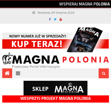
W
S
P
I
E
R
A
J
M
A
G
N
A
P
O
L
O
N
I
A
Niedziela, 09 Sierpnia 2026
WESPRZYJ PROJEKT MAGNA POLONIA