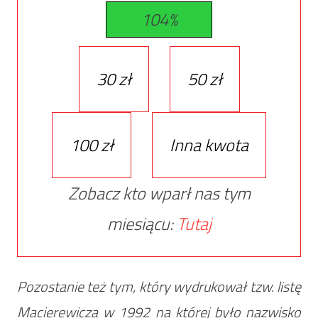
104%
30 zł
50 zł
100 zł
Inna kwota
Zobacz kto wparł nas tym
miesiącu:
Tutaj
Pozostanie też tym, który wydrukował tzw. listę
Macierewicza w 1992 na której było nazwisko