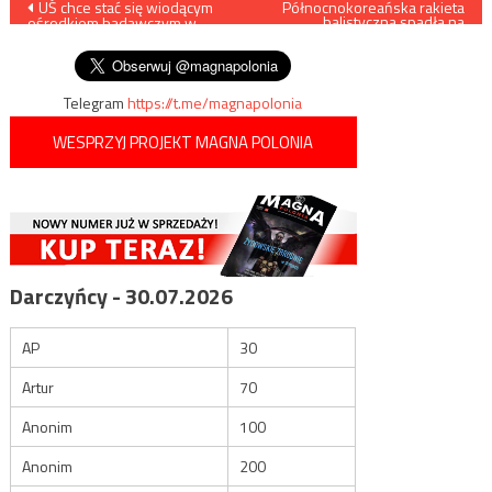
Nawigacja
UŚ chce stać się wiodącym
Północnokoreańska rakieta
balistyczna spadła na
ośrodkiem badawczym w
japońskie wody terytorialne
wpisu
kilku dziedzinach
Telegram
https://t.me/magnapolonia
WESPRZYJ PROJEKT MAGNA POLONIA
Darczyńcy - 30.07.2026
AP
30
Artur
70
Anonim
100
Anonim
200