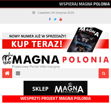
W
S
P
I
E
R
A
J
M
A
G
N
A
P
O
L
O
N
I
A
Czwartek, 06 Sierpnia 2026
WESPRZYJ PROJEKT MAGNA POLONIA