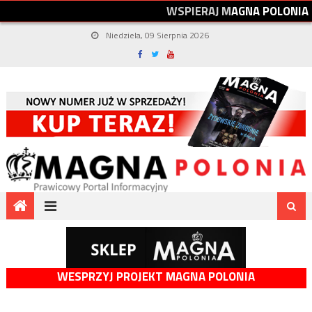
W
S
P
I
E
R
A
J
M
A
G
N
A
P
O
L
O
N
I
A
Niedziela, 09 Sierpnia 2026
WESPRZYJ PROJEKT MAGNA POLONIA