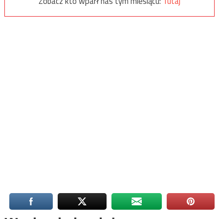
Zobacz kto wparł nas tym miesiącu:
Tutaj