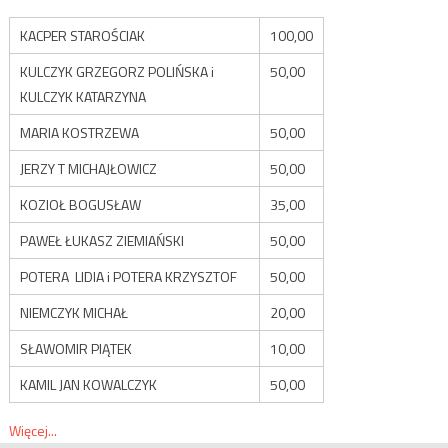
KACPER STAROŚCIAK
100,00
KULCZYK GRZEGORZ POLIŃSKA i
50,00
KULCZYK KATARZYNA
MARIA KOSTRZEWA
50,00
JERZY T MICHAJŁOWICZ
50,00
KOZIOŁ BOGUSŁAW
35,00
PAWEŁ ŁUKASZ ZIEMIAŃSKI
50,00
POTERA LIDIA i POTERA KRZYSZTOF
50,00
NIEMCZYK MICHAŁ
20,00
SŁAWOMIR PIĄTEK
10,00
KAMIL JAN KOWALCZYK
50,00
Więcej...