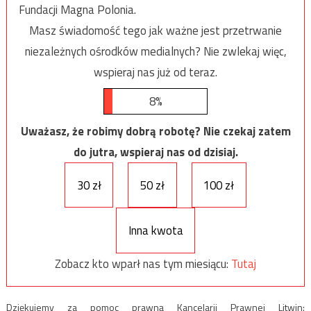
Fundacji Magna Polonia.
Masz świadomość tego jak ważne jest przetrwanie
niezależnych ośrodków medialnych? Nie zwlekaj więc,
wspieraj nas już od teraz.
8%
Uważasz, że robimy dobrą robotę? Nie czekaj zatem
do jutra, wspieraj nas od dzisiaj.
30 zł
50 zł
100 zł
Inna kwota
Zobacz kto wparł nas tym miesiącu:
Tutaj
Dziękujemy za pomoc prawną Kancelarii Prawnej Litwin: