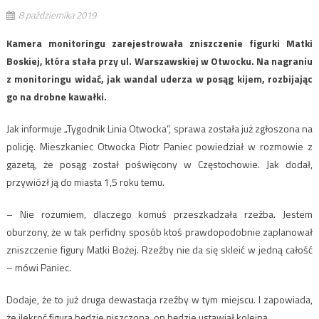
8 października 2019
Kamera monitoringu zarejestrowała zniszczenie figurki Matki
Boskiej, która stała przy ul. Warszawskiej w Otwocku. Na nagraniu
z monitoringu widać, jak wandal uderza w posąg kijem, rozbijając
go na drobne kawałki.
Jak informuje „Tygodnik Linia Otwocka”, sprawa została już zgłoszona na
policję. Mieszkaniec Otwocka Piotr Paniec powiedział w rozmowie z
gazetą, że posąg został poświęcony w Częstochowie. Jak dodał,
przywiózł ją do miasta 1,5 roku temu.
– Nie rozumiem, dlaczego komuś przeszkadzała rzeźba. Jestem
oburzony, że w tak perfidny sposób ktoś prawdopodobnie zaplanował
zniszczenie figury Matki Bożej. Rzeźby nie da się skleić w jedną całość
– mówi Paniec.
Dodaje, że to już druga dewastacja rzeźby w tym miejscu. I zapowiada,
że ilekroć figura będzie niszczona, on będzie ustawiał kolejną.