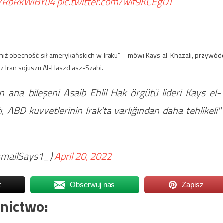
co/RbRkWlBYu4
pic.twitter.com/wlf9KCEgDT
a niż obecność sił amerykańskich w Iraku” – mówi Kays al-Khazali, przywód
 Iran sojuszu Al-Haszd asz-Szabi.
n ana bileşeni Asaib Ehlil Hak örgütü lideri Kays el-
ğı, ABD kuvvetlerinin Irak'ta varlığından daha tehlikeli"
إسماعيل جوكت 🌙 (@IsmailSays1_)
April 20, 2022
t
Obserwuj nas
Zapisz
nictwo: