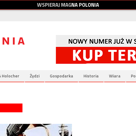
W
S
P
I
E
R
A
J
M
A
G
N
A
P
O
L
O
N
I
A
& Holocher
Żydzi
Gospodarka
Historia
Wiara
Po