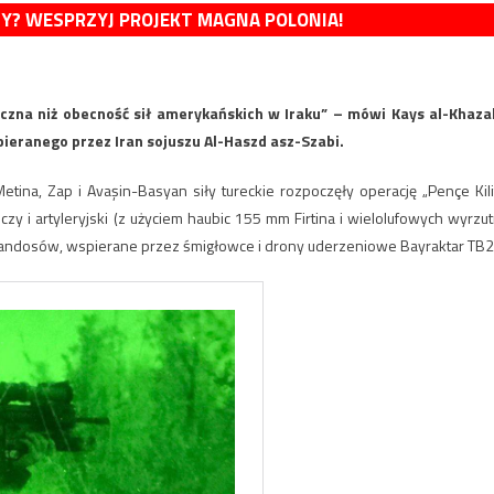
MY? WESPRZYJ PROJEKT MAGNA POLONIA!
eczna niż obecność sił amerykańskich w Iraku” – mówi Kays al-Khazal
eranego przez Iran sojuszu Al-Haszd asz-Szabi.
tina, Zap i Avaşin-Basyan siły tureckie rozpoczęły operację „Pençe Kilit
zy i artyleryjski (z użyciem haubic 155 mm Firtina i wielolufowych wyrzut
andosów, wspierane przez śmigłowce i drony uderzeniowe Bayraktar TB2