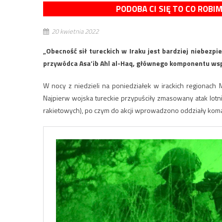
PODOBA CI SIĘ TO CO ROBI
20 kwietnia 2022
„Obecność sił tureckich w Iraku jest bardziej niebezpi
przywódca Asa’ib Ahl al-Haq, głównego komponentu wspi
W nocy z niedzieli na poniedziałek w irackich regionach Me
Najpierw wojska tureckie przypuściły zmasowany atak lotnic
rakietowych), po czym do akcji wprowadzono oddziały kom