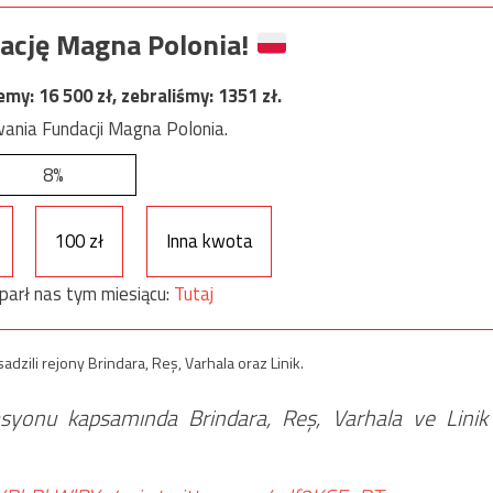
ację Magna Polonia!
jemy:
16 500
zł, zebraliśmy:
1351
zł.
ania Fundacji Magna Polonia.
8%
100 zł
Inna kwota
parł nas tym miesiącu:
Tutaj
dzili rejony Brindara, Reş, Varhala oraz Linik.
rasyonu kapsamında Brindara, Reş, Varhala ve Linik