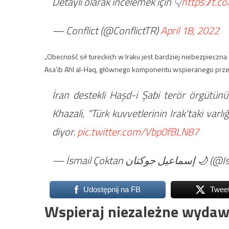
Detaylı olarak incelemek için 👇
https://t.
— Conflict (@ConflictTR)
April 18, 2022
„Obecność sił tureckich w Iraku jest bardziej niebezpieczn
Asa’ib Ahl al-Haq, głównego komponentu wspieranego przez
İran destekli Haşd-i Şabi terör örgütünü
Khazali, "Türk kuvvetlerinin Irak'taki varlı
diyor.
pic.twitter.com/Vbp0fBLN87
— İsmail Çoktan ان
Udostępnij na FB
Twee
Wspieraj niezależne wydaw