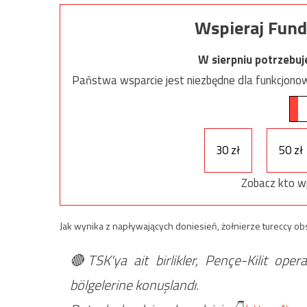
Wspieraj Fund
W sierpniu potrzebu
Państwa wsparcie jest niezbędne dla funkcjonow
30 zł
50 zł
Zobacz kto w
Jak wynika z napływających doniesień, żołnierze tureccy obsa
🔴TSK'ya ait birlikler, Pençe-Kilit ope
bölgelerine konuşlandı.