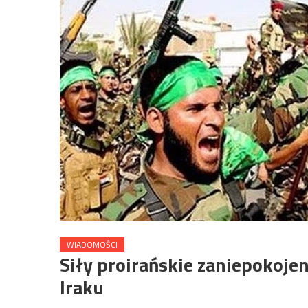
WIADOMOŚCI
Siły proirańskie zaniepokoje
Iraku