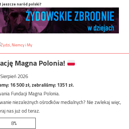
t jeszcze naród polski?
ację Magna Polonia!
Sierpień 2026
jemy:
16 500
zł, zebraliśmy:
1351
zł.
ania Fundacji Magna Polonia.
anie niezależnych ośrodków medialnych? Nie zwlekaj więc,
raj nas już od teraz.
8%