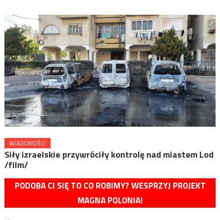
WIADOMOŚCI
Siły izraelskie przywróciły kontrolę nad miastem Lod
/film/
PODOBA CI SIĘ TO CO ROBIMY? WESPRZYJ PROJEKT
MAGNA POLONIA!