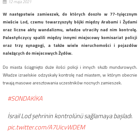
12 maja 2021
W następstwie zamieszek, do których doszło w 77-tyięcznym
mieście Lod, czemu towarzyszyły bójki między Arabami i Żydami
oraz liczne akty wandalizmu, władze utraciły nad nim kontrolę.
Palestyńczycy spalili między innymi miejscowy komisariat policji
oraz trzy synagogi, a także wiele nieruchomości i pojazdów
należących do miejscowych Żydów.
Do miasta ściągnięto duże ilości policji i innych służb mundurowych.
Władze izraelskie odzyskały kontrolę nad miastem, w którym obecnie
trwają masowe aresztowania uczestników nocnych zamieszek.
#SONDAKİKA
İsrail Lod şehrinin kontrolünü sağlamaya başladı.
pic.twitter.com/A7UicvWDEM