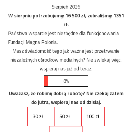
Sierpień 2026
W sierpniu potrzebujemy:
16 500
zł, zebraliśmy:
1351
zł.
Państwa wsparcie jest niezbędne dla funkcjonowania
Fundacji Magna Polonia.
Masz świadomość tego jak ważne jest przetrwanie
niezależnych ośrodków medialnych? Nie zwlekaj więc,
wspieraj nas już od teraz.
8%
Uważasz, że robimy dobrą robotę? Nie czekaj zatem
do jutra, wspieraj nas od dzisiaj.
30 zł
50 zł
100 zł