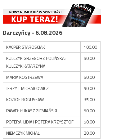
Darczyńcy - 6.08.2026
KACPER STAROŚCIAK
100,00
KULCZYK GRZEGORZ POLIŃSKA i
50,00
KULCZYK KATARZYNA
MARIA KOSTRZEWA
50,00
JERZY T MICHAJŁOWICZ
50,00
KOZIOŁ BOGUSŁAW
35,00
PAWEŁ ŁUKASZ ZIEMIAŃSKI
50,00
POTERA LIDIA i POTERA KRZYSZTOF
50,00
NIEMCZYK MICHAŁ
20,00