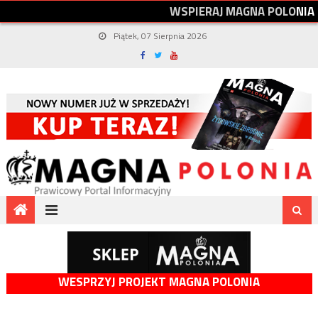
W
S
P
I
E
R
A
J
M
A
G
N
A
P
O
L
O
N
I
A
Piątek, 07 Sierpnia 2026
WESPRZYJ PROJEKT MAGNA POLONIA