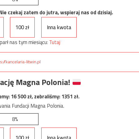
e czekaj zatem do jutra, wspieraj nas od dzisiaj.
100 zł
Inna kwota
parł nas tym miesiącu:
Tutaj
s://kancelaria-litwin.pl
ację Magna Polonia!
jemy:
16 500
zł, zebraliśmy:
1351
zł.
ania Fundacji Magna Polonia.
8%
100 zł
Inna kwota