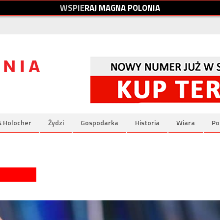
W
S
P
I
E
R
A
J
M
A
G
N
A
P
O
L
O
N
I
A
& Holocher
Żydzi
Gospodarka
Historia
Wiara
Po