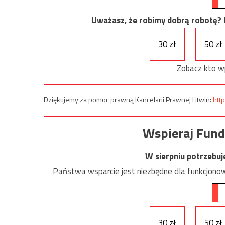
Uważasz, że robimy dobrą robotę? Ni
30 zł
50 zł
Zobacz kto w
Dziękujemy za pomoc prawną Kancelarii Prawnej Litwin:
http
Wspieraj Fund
W sierpniu potrzebu
Państwa wsparcie jest niezbędne dla funkcjonow
30 zł
50 zł