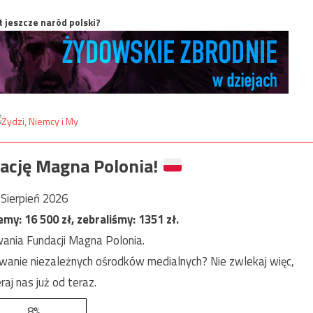
t jeszcze naród polski?
ację Magna Polonia!
Sierpień 2026
jemy:
16 500
zł, zebraliśmy:
1351
zł.
ania Fundacji Magna Polonia.
anie niezależnych ośrodków medialnych? Nie zwlekaj więc,
raj nas już od teraz.
8%