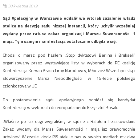
30 kwietnia 2019
Sąd Apelacyjny w Warszawie oddalił we wtorek zażalenie władz
stolicy na decyzję sądu niższej instancji, który uchylił wcześniej
wydany przez ratusz zakaz organizacji Marszu Suwerenności 1
maja. Tym samym manifestacja ostatecznie odbędzie się.
Chodzi o marsz pod hasłem „Stop dyktatowi Berlina i Brukseli”
organizowany przez wystawiającą listy w wyborach do PE koalicję
Konfederacja Korwin Braun Liroy Narodowcy, Młodzież Wszechpolską i
stowarzyszenie Marsz Niepodległości w 15-lecie polskiego
członkostwa w UE.
Do postanowienia sądu apelacyjnego odniósł się kandydat
Konfederacji w wyborach do europarlamentu Krzysztof Bosak.
„Właśnie po raz dugi wygraliśmy w sądzie z Rafałem Trzaskowskim.
Zakaz wydany dla Marsz Suwerenności 1 maja już prawomocnie
uchylony! W czasie kiedy PIS atakuje nas w swoich mediach my dwa