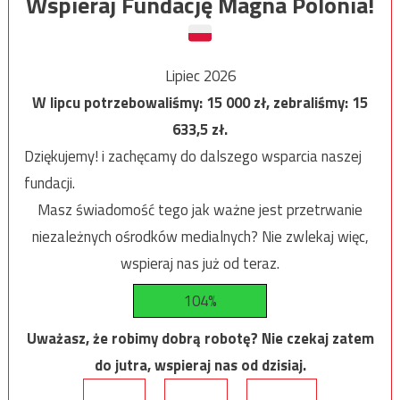
Wspieraj Fundację Magna Polonia!
Lipiec 2026
W lipcu potrzebowaliśmy:
15 000
zł, zebraliśmy:
15
633,5
zł.
Dziękujemy! i zachęcamy do dalszego wsparcia naszej
fundacji.
Masz świadomość tego jak ważne jest przetrwanie
niezależnych ośrodków medialnych? Nie zwlekaj więc,
wspieraj nas już od teraz.
104%
Uważasz, że robimy dobrą robotę? Nie czekaj zatem
do jutra, wspieraj nas od dzisiaj.