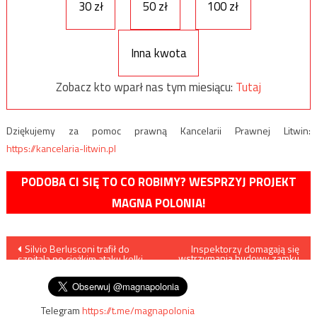
30 zł
50 zł
100 zł
Inna kwota
Zobacz kto wparł nas tym miesiącu:
Tutaj
Dziękujemy za pomoc prawną Kancelarii Prawnej Litwin:
https://kancelaria-litwin.pl
PODOBA CI SIĘ TO CO ROBIMY? WESPRZYJ PROJEKT
MAGNA POLONIA!
Nawigacja
Silvio Berlusconi trafił do
Inspektorzy domagają się
wstrzymania budowy zamku
szpitala po ciężkim ataku kolki
w Puszczy Noteckiej
wpisu
nerkowej
Telegram
https://t.me/magnapolonia