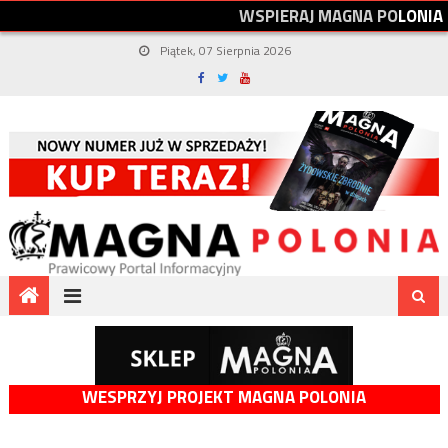
W
S
P
I
E
R
A
J
M
A
G
N
A
P
O
L
O
N
I
A
Piątek, 07 Sierpnia 2026
WESPRZYJ PROJEKT MAGNA POLONIA