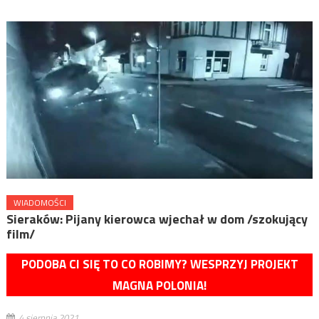
WIADOMOŚCI
Sieraków: Pijany kierowca wjechał w dom /szokujący
film/
PODOBA CI SIĘ TO CO ROBIMY? WESPRZYJ PROJEKT
MAGNA POLONIA!
4 sierpnia 2021