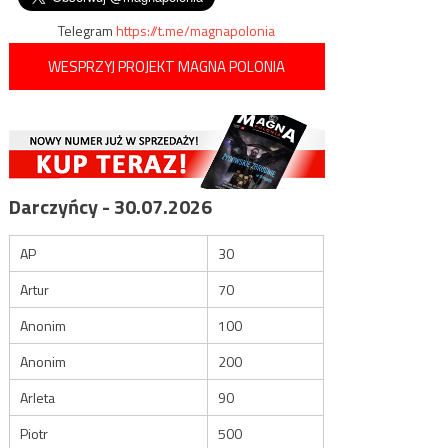
Telegram
https://t.me/magnapolonia
WESPRZYJ PROJEKT MAGNA POLONIA
Darczyńcy - 30.07.2026
AP
30
Artur
70
Anonim
100
Anonim
200
Arleta
90
Piotr
500