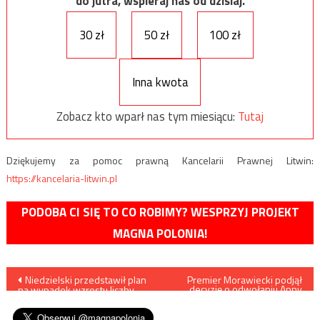
do jutra, wspieraj nas od dzisiaj.
30 zł
50 zł
100 zł
Inna kwota
Zobacz kto wparł nas tym miesiącu:
Tutaj
Dziękujemy za pomoc prawną Kancelarii Prawnej Litwin:
https://kancelaria-litwin.pl
PODOBA CI SIĘ TO CO ROBIMY? WESPRZYJ PROJEKT
MAGNA POLONIA!
Nawigacja
Niedzielski przedstawił plan
Premier Morawiecki podjął
decyzję o odwołaniu Anny
na wypadek wzrostu liczby
Korneckiej z funkcji
wpisu
zakażeń
wiceministra