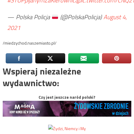
#STOPpijanymZaKierownicą
pic.twitter.com/CN
— Polska Policja
(@PolskaPolicja)
August 4,
2021
/miedzychod.naszemiasto.pl/
Wspieraj niezależne
wydawnictwo:
Czy jest jeszcze naród polski?