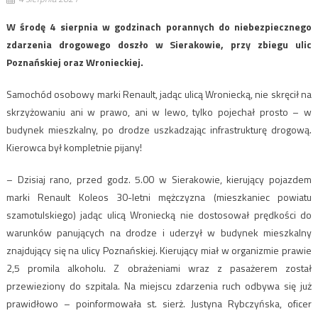
W środę 4 sierpnia w godzinach porannych do niebezpiecznego
zdarzenia drogowego doszło w Sierakowie, przy zbiegu ulic
Poznańskiej oraz Wronieckiej.
Samochód osobowy marki Renault, jadąc ulicą Wroniecką, nie skręcił na
skrzyżowaniu ani w prawo, ani w lewo, tylko pojechał prosto – w
budynek mieszkalny, po drodze uszkadzając infrastrukturę drogową.
Kierowca był kompletnie pijany!
– Dzisiaj rano, przed godz. 5.00 w Sierakowie, kierujący pojazdem
marki Renault Koleos 30-letni mężczyzna (mieszkaniec powiatu
szamotulskiego) jadąc ulicą Wroniecką nie dostosował prędkości do
warunków panujących na drodze i uderzył w budynek mieszkalny
znajdujący się na ulicy Poznańskiej. Kierujący miał w organizmie prawie
2,5 promila alkoholu. Z obrażeniami wraz z pasażerem został
przewieziony do szpitala. Na miejscu zdarzenia ruch odbywa się już
prawidłowo – poinformowała st. sierż. Justyna Rybczyńska, oficer