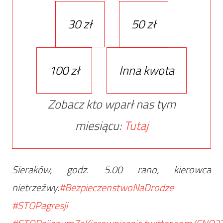
30 zł
50 zł
100 zł
Inna kwota
Zobacz kto wparł nas tym
miesiącu:
Tutaj
Sieraków, godz. 5.00 rano, kierowca
nietrzeźwy.
#BezpieczenstwoNaDrodze
#STOPagresji