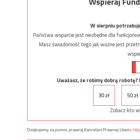
Wspieraj Fund
W sierpniu potrzebu
Państwa wsparcie jest niezbędne dla funkcjonow
Masz świadomość tego jak ważne jest przetrw
wspie
Uważasz, że robimy dobrą robotę? Ni
30 zł
50 zł
Zobacz kto w
Dziękujemy za pomoc prawną Kancelarii Prawnej Litwin:
http