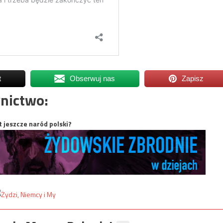
t
Obserwuj nas
Zapisz
nictwo:
t jeszcze naród polski?