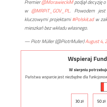
Premier
@MorawieckiM
podjął decyzję o
w
@MRPiT_GOV_PL
. Powodem jest 
kluczowymi projektami
#PolskiŁad
w zak
mieszkań bez wkładu własnego.
— Piotr Müller (@PiotrMuller)
August 4, 
Wspieraj Fund
W sierpniu potrzebu
Państwa wsparcie jest niezbędne dla funkcjonow
30 zł
50 zł