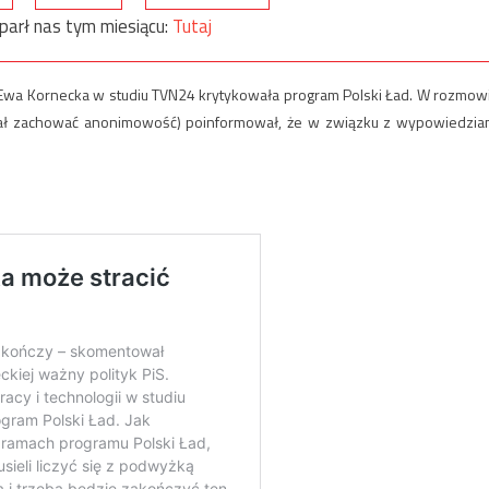
parł nas tym miesiącu:
Tutaj
ii Ewa Kornecka w studiu TVN24 krytykowała program Polski Ład. W rozmow
hciał zachować anonimowość) poinformował, że w związku z wypowiedzia