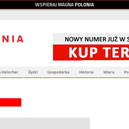
W
S
P
I
E
R
A
J
M
A
G
N
A
P
O
L
O
N
I
A
& Holocher
Żydzi
Gospodarka
Historia
Wiara
Po