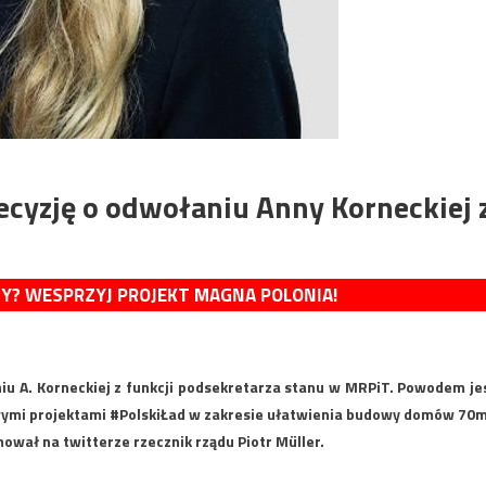
ecyzję o odwołaniu Anny Korneckiej 
MY? WESPRZYJ PROJEKT MAGNA POLONIA!
iu A. Korneckiej z funkcji podsekretarza stanu w MRPiT. Powodem je
ymi projektami #PolskiŁad w zakresie ułatwienia budowy domów 70
wał na twitterze rzecznik rządu Piotr Müller.