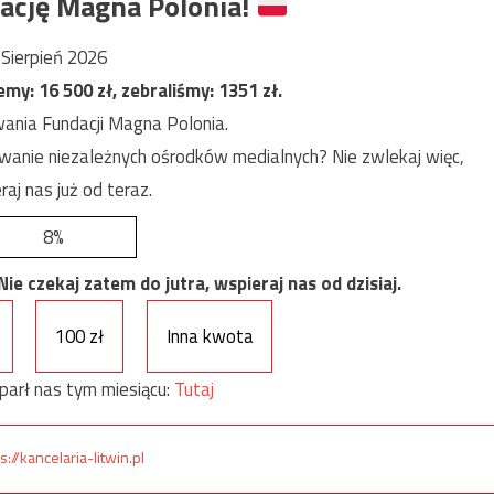
ację Magna Polonia!
Sierpień 2026
jemy:
16 500
zł, zebraliśmy:
1351
zł.
ania Fundacji Magna Polonia.
anie niezależnych ośrodków medialnych? Nie zwlekaj więc,
raj nas już od teraz.
8%
e czekaj zatem do jutra, wspieraj nas od dzisiaj.
100 zł
Inna kwota
parł nas tym miesiącu:
Tutaj
s://kancelaria-litwin.pl