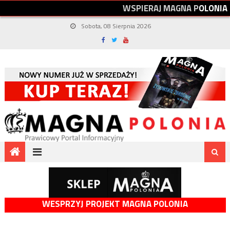
W
S
P
I
E
R
A
J
M
A
G
N
A
P
O
L
O
N
I
A
Sobota, 08 Sierpnia 2026
WESPRZYJ PROJEKT MAGNA POLONIA