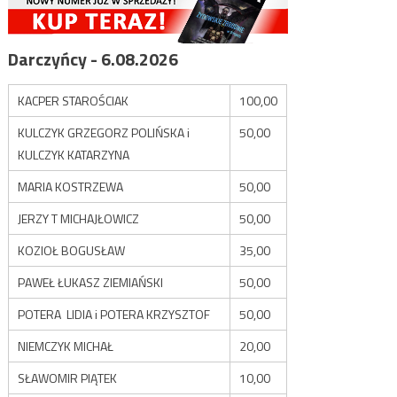
Darczyńcy - 6.08.2026
KACPER STAROŚCIAK
100,00
KULCZYK GRZEGORZ POLIŃSKA i
50,00
KULCZYK KATARZYNA
MARIA KOSTRZEWA
50,00
JERZY T MICHAJŁOWICZ
50,00
KOZIOŁ BOGUSŁAW
35,00
PAWEŁ ŁUKASZ ZIEMIAŃSKI
50,00
POTERA LIDIA i POTERA KRZYSZTOF
50,00
NIEMCZYK MICHAŁ
20,00
SŁAWOMIR PIĄTEK
10,00