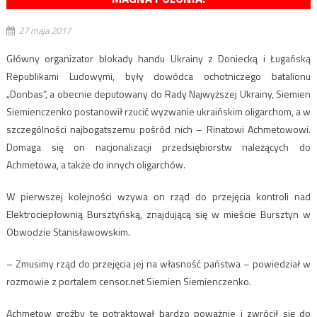
27 maja 2017
Główny organizator blokady handu Ukrainy z Doniecką i Ługańską
Republikami Ludowymi, były dowódca ochotniczego batalionu
„Donbas”, a obecnie deputowany do Rady Najwyższej Ukrainy, Siemien
Siemienczenko postanowił rzucić wyzwanie ukraińskim oligarchom, a w
szczególności najbogatszemu pośród nich – Rinatowi Achmetowowi.
Domaga się on nacjonalizacji przedsiębiorstw należących do
Achmetowa, a także do innych oligarchów.
W pierwszej kolejności wzywa on rząd do przejęcia kontroli nad
Elektrociepłownią Bursztyńską, znajdującą się w mieście Bursztyn w
Obwodzie Stanisławowskim.
– Zmusimy rząd do przejęcia jej na własność państwa – powiedział w
rozmowie z portalem censor.net Siemien Siemienczenko.
Achmetow groźby te potraktował bardzo poważnie i zwrócił się do