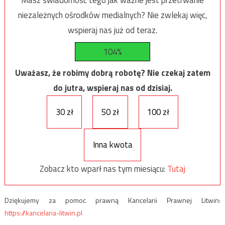
Masz świadomość tego jak ważne jest przetrwanie
niezależnych ośrodków medialnych? Nie zwlekaj więc,
wspieraj nas już od teraz.
104%
Uważasz, że robimy dobrą robotę? Nie czekaj zatem
do jutra, wspieraj nas od dzisiaj.
30 zł
50 zł
100 zł
Inna kwota
Zobacz kto wparł nas tym miesiącu:
Tutaj
Dziękujemy za pomoc prawną Kancelarii Prawnej Litwin:
https://kancelaria-litwin.pl