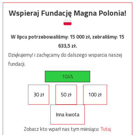
Wspieraj Fundację Magna Polonia!
W lipcu potrzebowaliśmy:
15 000
zł, zebraliśmy:
15
633,5
zł.
Dziękujemy! i zachęcamy do dalszego wsparcia naszej
fundacji.
104%
30 zł
50 zł
100 zł
Inna kwota
Zobacz kto wparł nas tym miesiącu:
Tutaj