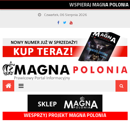
W
S
P
I
E
R
A
J
M
A
G
N
A
P
O
L
O
N
I
A
Czwartek, 06 Sierpnia 2026
WESPRZYJ PROJEKT MAGNA POLONIA