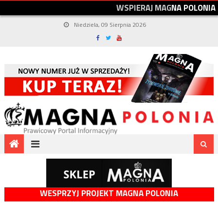
W
S
P
I
E
R
A
J
M
A
G
N
A
P
O
L
O
N
I
A
Niedziela, 09 Sierpnia 2026
WESPRZYJ PROJEKT MAGNA POLONIA