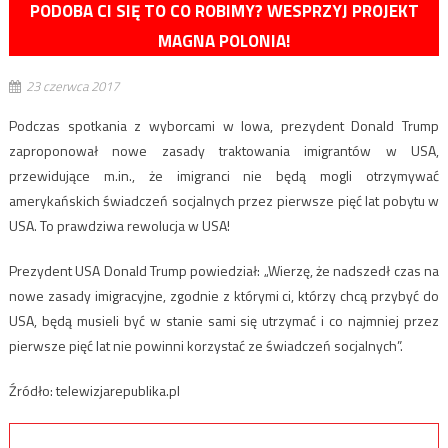
PODOBA CI SIĘ TO CO ROBIMY? WESPRZYJ PROJEKT
MAGNA POLONIA!
23 czerwca 2017
Podczas spotkania z wyborcami w Iowa, prezydent Donald Trump
zaproponował nowe zasady traktowania imigrantów w USA,
przewidujące m.in., że imigranci nie będą mogli otrzymywać
amerykańskich świadczeń socjalnych przez pierwsze pięć lat pobytu w
USA. To prawdziwa rewolucja w USA!
Prezydent USA Donald Trump powiedział: „Wierzę, że nadszedł czas na
nowe zasady imigracyjne, zgodnie z którymi ci, którzy chcą przybyć do
USA, będą musieli być w stanie sami się utrzymać i co najmniej przez
pierwsze pięć lat nie powinni korzystać ze świadczeń socjalnych”.
Źródło: telewizjarepublika.pl