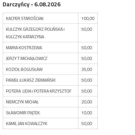
Darczyńcy - 6.08.2026
KACPER STAROŚCIAK
100,00
KULCZYK GRZEGORZ POLIŃSKA i
50,00
KULCZYK KATARZYNA
MARIA KOSTRZEWA
50,00
JERZY T MICHAJŁOWICZ
50,00
KOZIOŁ BOGUSŁAW
35,00
PAWEŁ ŁUKASZ ZIEMIAŃSKI
50,00
POTERA LIDIA i POTERA KRZYSZTOF
50,00
NIEMCZYK MICHAŁ
20,00
SŁAWOMIR PIĄTEK
10,00
KAMIL JAN KOWALCZYK
50,00