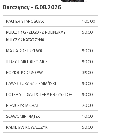
Darczyńcy - 6.08.2026
KACPER STAROŚCIAK
100,00
KULCZYK GRZEGORZ POLIŃSKA i
50,00
KULCZYK KATARZYNA
MARIA KOSTRZEWA
50,00
JERZY T MICHAJŁOWICZ
50,00
KOZIOŁ BOGUSŁAW
35,00
PAWEŁ ŁUKASZ ZIEMIAŃSKI
50,00
POTERA LIDIA i POTERA KRZYSZTOF
50,00
NIEMCZYK MICHAŁ
20,00
SŁAWOMIR PIĄTEK
10,00
KAMIL JAN KOWALCZYK
50,00