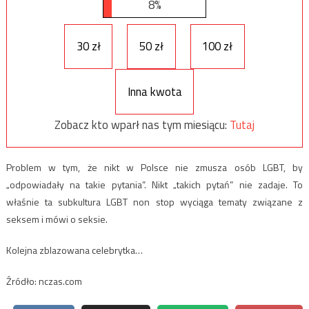
8%
30 zł
50 zł
100 zł
Inna kwota
Zobacz kto wparł nas tym miesiącu:
Tutaj
Problem w tym, że nikt w Polsce nie zmusza osób LGBT, by
„odpowiadały na takie pytania”. Nikt „takich pytań” nie zadaje. To
właśnie ta subkultura LGBT non stop wyciąga tematy związane z
seksem i mówi o seksie.
Kolejna zblazowana celebrytka…
Źródło: nczas.com