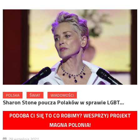
POLSKA
ŚWIAT
WIADOMOŚCI
Sharon Stone poucza Polaków w sprawie LGBT…
PODOBA CI SIĘ TO CO ROBIMY? WESPRZYJ PROJEKT
MAGNA POLONIA!
29 września 2021