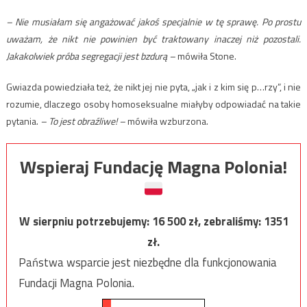
– Nie musiałam się angażować jakoś specjalnie w tę sprawę. Po prostu
uważam, że nikt nie powinien być traktowany inaczej niż pozostali.
Jakakolwiek próba segregacji jest bzdurą –
mówiła Stone.
Gwiazda powiedziała też, że nikt jej nie pyta, „jak i z kim się p…rzy”, i nie
rozumie, dlaczego osoby homoseksualne miałyby odpowiadać na takie
pytania.
– To jest obraźliwe! –
mówiła wzburzona.
Wspieraj Fundację Magna Polonia!
W sierpniu potrzebujemy:
16 500
zł, zebraliśmy:
1351
zł.
Państwa wsparcie jest niezbędne dla funkcjonowania
Fundacji Magna Polonia.