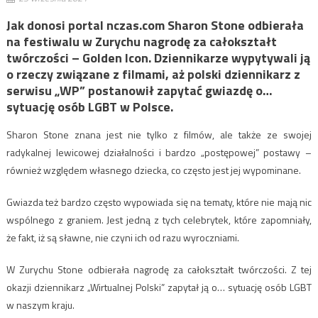
Jak donosi portal nczas.com Sharon Stone odbierała
na festiwalu w Zurychu nagrodę za całokształt
twórczości – Golden Icon. Dziennikarze wypytywali ją
o rzeczy związane z filmami, aż polski dziennikarz z
serwisu „WP” postanowił zapytać gwiazdę o…
sytuację osób LGBT w Polsce.
Sharon Stone znana jest nie tylko z filmów, ale także ze swojej
radykalnej lewicowej działalności i bardzo „postępowej” postawy –
również względem własnego dziecka, co często jest jej wypominane.
Gwiazda też bardzo często wypowiada się na tematy, które nie mają nic
wspólnego z graniem. Jest jedną z tych celebrytek, które zapomniały,
że fakt, iż są sławne, nie czyni ich od razu wyroczniami.
W Zurychu Stone odbierała nagrodę za całokształt twórczości. Z tej
okazji dziennikarz „Wirtualnej Polski” zapytał ją o… sytuację osób LGBT
w naszym kraju.