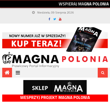
W
S
P
I
E
R
A
J
M
A
G
N
A
P
O
L
O
N
I
A
Niedziela, 09 Sierpnia 2026
WESPRZYJ PROJEKT MAGNA POLONIA