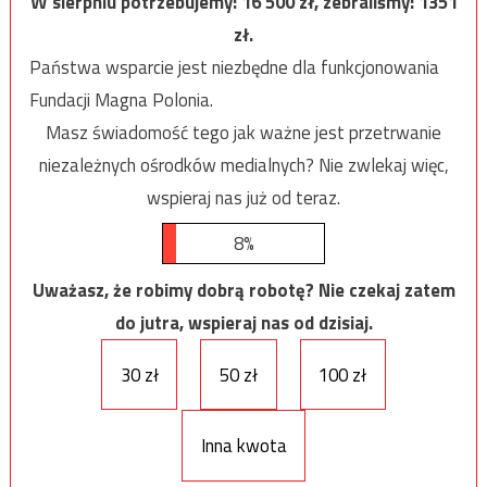
W sierpniu potrzebujemy:
16 500
zł, zebraliśmy:
1351
zł.
Państwa wsparcie jest niezbędne dla funkcjonowania
Fundacji Magna Polonia.
Masz świadomość tego jak ważne jest przetrwanie
niezależnych ośrodków medialnych? Nie zwlekaj więc,
wspieraj nas już od teraz.
8%
Uważasz, że robimy dobrą robotę? Nie czekaj zatem
do jutra, wspieraj nas od dzisiaj.
30 zł
50 zł
100 zł
Inna kwota