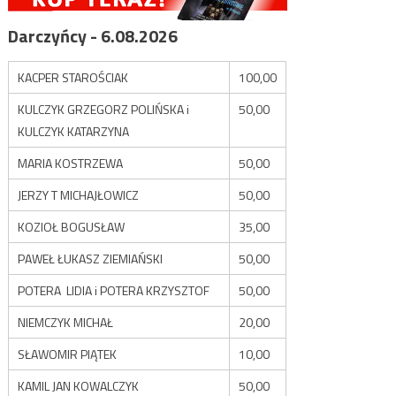
Darczyńcy - 6.08.2026
KACPER STAROŚCIAK
100,00
KULCZYK GRZEGORZ POLIŃSKA i
50,00
KULCZYK KATARZYNA
MARIA KOSTRZEWA
50,00
JERZY T MICHAJŁOWICZ
50,00
KOZIOŁ BOGUSŁAW
35,00
PAWEŁ ŁUKASZ ZIEMIAŃSKI
50,00
POTERA LIDIA i POTERA KRZYSZTOF
50,00
NIEMCZYK MICHAŁ
20,00
SŁAWOMIR PIĄTEK
10,00
KAMIL JAN KOWALCZYK
50,00