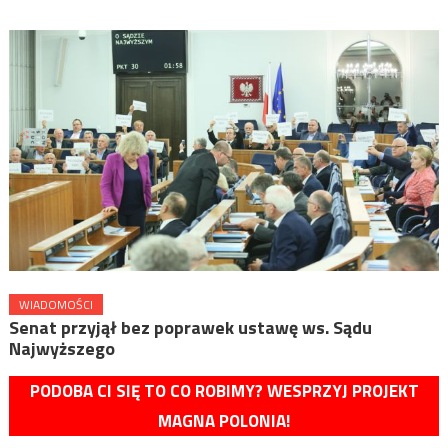
WIADOMOŚCI
Senat przyjął bez poprawek ustawę ws. Sądu
Najwyższego
PODOBA CI SIĘ TO CO ROBIMY? WESPRZYJ PROJEKT
MAGNA POLONIA!