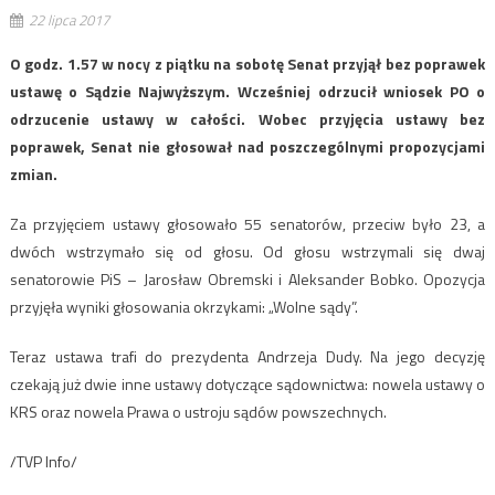
22 lipca 2017
O godz. 1.57 w nocy z piątku na sobotę Senat przyjął bez poprawek
ustawę o Sądzie Najwyższym. Wcześniej odrzucił wniosek PO o
odrzucenie ustawy w całości. Wobec przyjęcia ustawy bez
poprawek, Senat nie głosował nad poszczególnymi propozycjami
zmian.
Za przyjęciem ustawy głosowało 55 senatorów, przeciw było 23, a
dwóch wstrzymało się od głosu. Od głosu wstrzymali się dwaj
senatorowie PiS – Jarosław Obremski i Aleksander Bobko. Opozycja
przyjęła wyniki głosowania okrzykami: „Wolne sądy”.
Teraz ustawa trafi do prezydenta Andrzeja Dudy. Na jego decyzję
czekają już dwie inne ustawy dotyczące sądownictwa: nowela ustawy o
KRS oraz nowela Prawa o ustroju sądów powszechnych.
/TVP Info/