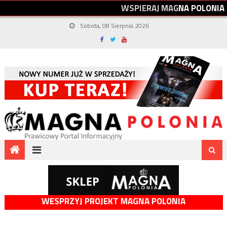
W
S
P
I
E
R
A
J
M
A
G
N
A
P
O
L
O
N
I
A
Sobota, 08 Sierpnia 2026
WESPRZYJ PROJEKT MAGNA POLONIA