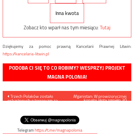
Inna kwota
Zobacz kto wparł nas tym miesiącu:
Tutaj
Dziękujemy za pomoc prawną Kancelarii Prawnej Litwin:
https://kancelaria-litwin.pl
PODOBA CI SIĘ TO CO ROBIMY? WESPRZYJ PROJEKT
MAGNA POLONIA!
Nawigacja
Trzech Polaków zostało
Afganistan: W prowizorycznej
kopalni złota zginęło 30
oskarżonych o terroryzm za
osób
wpisu
podpalenie budynku
Towarzystwa Węgierskiej
Kultury Zakarpacia na Ukrainie
Telegram
https://t.me/magnapolonia