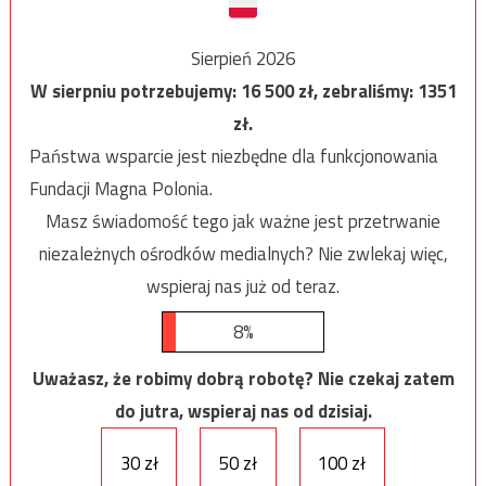
Sierpień 2026
W sierpniu potrzebujemy:
16 500
zł, zebraliśmy:
1351
zł.
Państwa wsparcie jest niezbędne dla funkcjonowania
Fundacji Magna Polonia.
Masz świadomość tego jak ważne jest przetrwanie
niezależnych ośrodków medialnych? Nie zwlekaj więc,
wspieraj nas już od teraz.
8%
Uważasz, że robimy dobrą robotę? Nie czekaj zatem
do jutra, wspieraj nas od dzisiaj.
30 zł
50 zł
100 zł