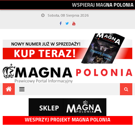
W
S
P
I
E
R
A
J
M
A
G
N
A
P
O
L
O
N
I
A
Sobota, 08 Sierpnia 2026
WESPRZYJ PROJEKT MAGNA POLONIA