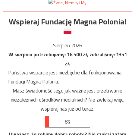
Wspieraj Fundację Magna Polonia!
Sierpień 2026
W sierpniu potrzebujemy:
16 500
zł, zebraliśmy:
1351
zł.
Państwa wsparcie jest niezbędne dla funkcjonowania
Fundacji Magna Polonia.
Masz świadomość tego jak ważne jest przetrwanie
niezależnych ośrodków medialnych? Nie zwlekaj więc,
wspieraj nas już od teraz.
8%
Uważasz, że robimy dobrą robotę? Nie czekaj zatem