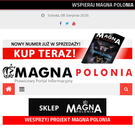
W
S
P
I
E
R
A
J
M
A
G
N
A
P
O
L
O
N
I
A
Sobota, 08 Sierpnia 2026
WESPRZYJ PROJEKT MAGNA POLONIA