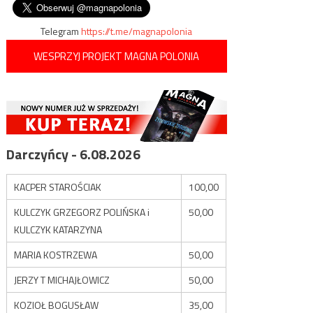
wpisu
Telegram
https://t.me/magnapolonia
WESPRZYJ PROJEKT MAGNA POLONIA
Darczyńcy - 6.08.2026
KACPER STAROŚCIAK
100,00
KULCZYK GRZEGORZ POLIŃSKA i
50,00
KULCZYK KATARZYNA
MARIA KOSTRZEWA
50,00
JERZY T MICHAJŁOWICZ
50,00
KOZIOŁ BOGUSŁAW
35,00