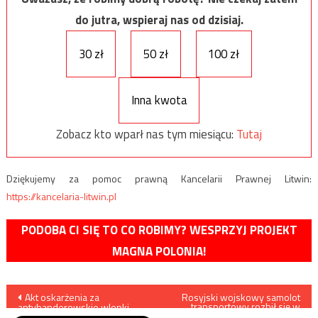
do jutra, wspieraj nas od dzisiaj.
30 zł
50 zł
100 zł
Inna kwota
Zobacz kto wparł nas tym miesiącu:
Tutaj
Dziękujemy za pomoc prawną Kancelarii Prawnej Litwin:
https://kancelaria-litwin.pl
PODOBA CI SIĘ TO CO ROBIMY? WESPRZYJ PROJEKT
MAGNA POLONIA!
Nawigacja
Akt oskarżenia za
Rosyjski wojskowy samolot
transportowy rozbił się w
antybanderowskie wlepki
Syrii, zginęły 32 osoby