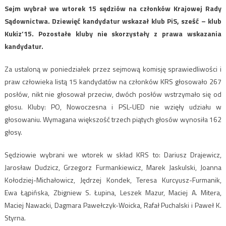
Sejm wybrał we wtorek 15 sędziów na członków Krajowej Rady
Sądownictwa. Dziewięć kandydatur wskazał klub PiS, sześć – klub
Kukiz’15. Pozostałe kluby nie skorzystały z prawa wskazania
kandydatur.
Za ustaloną w poniedziałek przez sejmową komisję sprawiedliwości i
praw człowieka listą 15 kandydatów na członków KRS głosowało 267
posłów, nikt nie głosował przeciw, dwóch posłów wstrzymało się od
głosu. Kluby: PO, Nowoczesna i PSL-UED nie wzięły udziału w
głosowaniu. Wymagana większość trzech piątych głosów wynosiła 162
głosy.
Sędziowie wybrani we wtorek w skład KRS to: Dariusz Drajewicz,
Jarosław Dudzicz, Grzegorz Furmankiewicz, Marek Jaskulski, Joanna
Kołodziej-Michałowicz, Jędrzej Kondek, Teresa Kurcyusz-Furmanik,
Ewa Łąpińska, Zbigniew S. Łupina, Leszek Mazur, Maciej A. Mitera,
Maciej Nawacki, Dagmara Pawełczyk-Woicka, Rafał Puchalski i Paweł K.
Styrna.