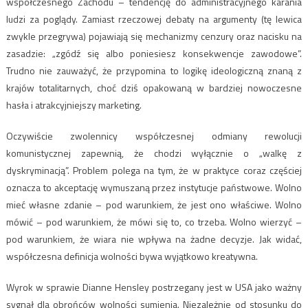
współczesnego Zachodu – tendencję do administracyjnego karania
ludzi za poglądy. Zamiast rzeczowej debaty na argumenty (tę lewica
zwykle przegrywa) pojawiają się mechanizmy cenzury oraz nacisku na
zasadzie: „zgódź się albo poniesiesz konsekwencje zawodowe”.
Trudno nie zauważyć, że przypomina to logikę ideologiczną znaną z
krajów totalitarnych, choć dziś opakowaną w bardziej nowoczesne
hasła i atrakcyjniejszy marketing.
Oczywiście zwolennicy współczesnej odmiany rewolucji
komunistycznej zapewnią, że chodzi wyłącznie o „walkę z
dyskryminacją”. Problem polega na tym, że w praktyce coraz częściej
oznacza to akceptację wymuszaną przez instytucje państwowe. Wolno
mieć własne zdanie – pod warunkiem, że jest ono właściwe. Wolno
mówić – pod warunkiem, że mówi się to, co trzeba. Wolno wierzyć –
pod warunkiem, że wiara nie wpływa na żadne decyzje. Jak widać,
współczesna definicja wolności bywa wyjątkowo kreatywna.
Wyrok w sprawie Dianne Hensley postrzegany jest w USA jako ważny
sygnał dla obrońców wolności sumienia. Niezależnie od stosunku do