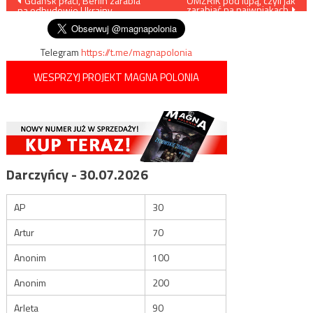
Nawigacja
Gdańsk płaci, Berlin zarabia
OMZRiK pod lupą, czyli jak
zarabiać na naiwniakach
na odbudowie Ukrainy
wpisu
Telegram
https://t.me/magnapolonia
WESPRZYJ PROJEKT MAGNA POLONIA
Darczyńcy - 30.07.2026
AP
30
Artur
70
Anonim
100
Anonim
200
Arleta
90