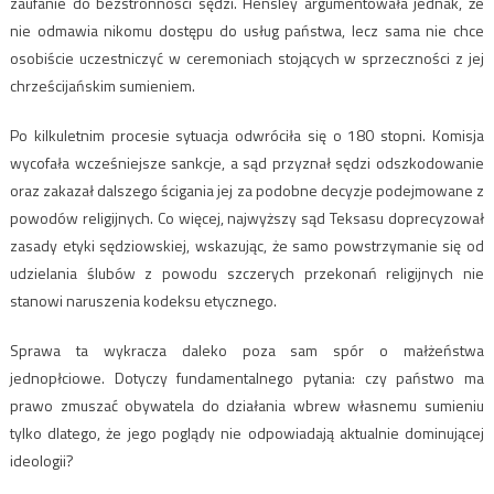
zaufanie do bezstronności sędzi. Hensley argumentowała jednak, że
nie odmawia nikomu dostępu do usług państwa, lecz sama nie chce
osobiście uczestniczyć w ceremoniach stojących w sprzeczności z jej
chrześcijańskim sumieniem.
Po kilkuletnim procesie sytuacja odwróciła się o 180 stopni. Komisja
wycofała wcześniejsze sankcje, a sąd przyznał sędzi odszkodowanie
oraz zakazał dalszego ścigania jej za podobne decyzje podejmowane z
powodów religijnych. Co więcej, najwyższy sąd Teksasu doprecyzował
zasady etyki sędziowskiej, wskazując, że samo powstrzymanie się od
udzielania ślubów z powodu szczerych przekonań religijnych nie
stanowi naruszenia kodeksu etycznego.
Sprawa ta wykracza daleko poza sam spór o małżeństwa
jednopłciowe. Dotyczy fundamentalnego pytania: czy państwo ma
prawo zmuszać obywatela do działania wbrew własnemu sumieniu
tylko dlatego, że jego poglądy nie odpowiadają aktualnie dominującej
ideologii?