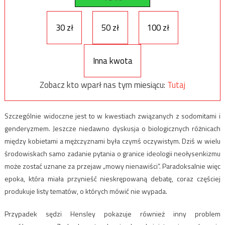
30 zł
50 zł
100 zł
Inna kwota
Zobacz kto wparł nas tym miesiącu:
Tutaj
Szczególnie widoczne jest to w kwestiach związanych z sodomitami i
genderyzmem. Jeszcze niedawno dyskusja o biologicznych różnicach
między kobietami a mężczyznami była czymś oczywistym. Dziś w wielu
środowiskach samo zadanie pytania o granice ideologii neołysenkizmu
może zostać uznane za przejaw „mowy nienawiści”. Paradoksalnie więc
epoka, która miała przynieść nieskrępowaną debatę, coraz częściej
produkuje listy tematów, o których mówić nie wypada.
Przypadek sędzi Hensley pokazuje również inny problem