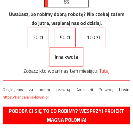
8%
Uważasz, że robimy dobrą robotę? Nie czekaj zatem
do jutra, wspieraj nas od dzisiaj.
30 zł
50 zł
100 zł
Inna kwota
Zobacz kto wparł nas tym miesiącu:
Tutaj
Dziękujemy za pomoc prawną Kancelarii Prawnej Litwin:
https://kancelaria-litwin.pl
PODOBA CI SIĘ TO CO ROBIMY? WESPRZYJ PROJEKT
MAGNA POLONIA!