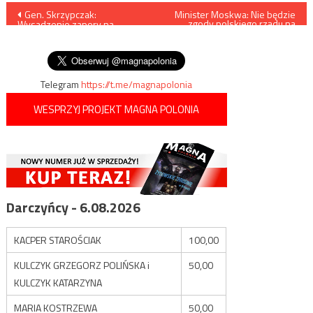
Nawigacja
Gen. Skrzypczak:
Minister Moskwa: Nie będzie
zgody polskiego rządu na
Wysadzenie zapory na
wstrzymanie wydobycia w
wpisu
Zbiorniku Kachowskim służy
Turowie
skróceniu linii frontu
Telegram
https://t.me/magnapolonia
WESPRZYJ PROJEKT MAGNA POLONIA
Darczyńcy - 6.08.2026
KACPER STAROŚCIAK
100,00
KULCZYK GRZEGORZ POLIŃSKA i
50,00
KULCZYK KATARZYNA
MARIA KOSTRZEWA
50,00