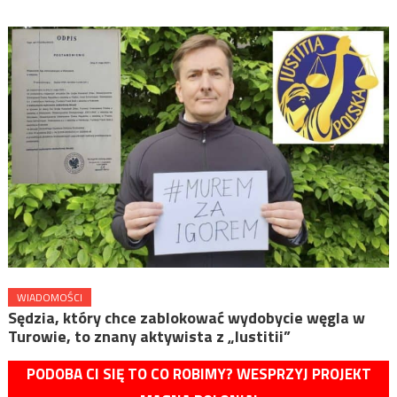
WIADOMOŚCI
Sędzia, który chce zablokować wydobycie węgla w
Turowie, to znany aktywista z „Iustitii”
PODOBA CI SIĘ TO CO ROBIMY? WESPRZYJ PROJEKT