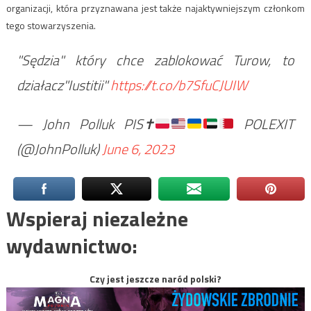
organizacji, która przyznawana jest także najaktywniejszym członkom
tego stowarzyszenia.
"Sędzia" który chce zablokować Turow, to
działacz"Iustitii"
https://t.co/b7SfuCJUIW
— John Polluk PIS
✝️
POLEXIT
(@JohnPolluk)
June 6, 2023
Wspieraj niezależne
wydawnictwo:
Czy jest jeszcze naród polski?