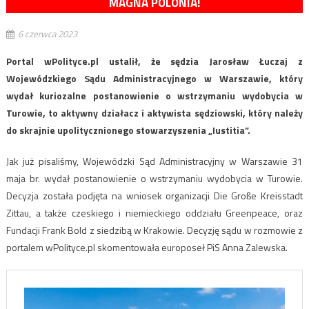
MAGNA POLONIA!
6 czerwca 2023
Portal wPolityce.pl ustalił, że sędzia Jarosław Łuczaj z
Wojewódzkiego Sądu Administracyjnego w Warszawie, który
wydał kuriozalne postanowienie o wstrzymaniu wydobycia w
Turowie, to aktywny działacz i aktywista sędziowski, który należy
do skrajnie upolitycznionego stowarzyszenia „Iustitia”.
Jak już pisaliśmy, Wojewódzki Sąd Administracyjny w Warszawie 31
maja br. wydał postanowienie o wstrzymaniu wydobycia w Turowie.
Decyzja została podjęta na wniosek organizacji Die Große Kreisstadt
Zittau, a także czeskiego i niemieckiego oddziału Greenpeace, oraz
Fundacji Frank Bold z siedzibą w Krakowie. Decyzję sądu w rozmowie z
portalem wPolityce.pl skomentowała europoseł PiS Anna Zalewska.