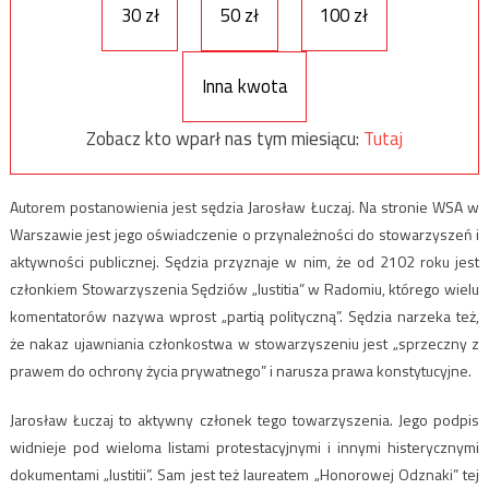
30 zł
50 zł
100 zł
Inna kwota
Zobacz kto wparł nas tym miesiącu:
Tutaj
Autorem postanowienia jest sędzia Jarosław Łuczaj. Na stronie WSA w
Warszawie jest jego oświadczenie o przynależności do stowarzyszeń i
aktywności publicznej. Sędzia przyznaje w nim, że od 2102 roku jest
członkiem Stowarzyszenia Sędziów „Iustitia” w Radomiu, którego wielu
komentatorów nazywa wprost „partią polityczną”. Sędzia narzeka też,
że nakaz ujawniania członkostwa w stowarzyszeniu jest „sprzeczny z
prawem do ochrony życia prywatnego” i narusza prawa konstytucyjne.
Jarosław Łuczaj to aktywny członek tego towarzyszenia. Jego podpis
widnieje pod wieloma listami protestacyjnymi i innymi histerycznymi
dokumentami „Iustitii”. Sam jest też laureatem „Honorowej Odznaki” tej