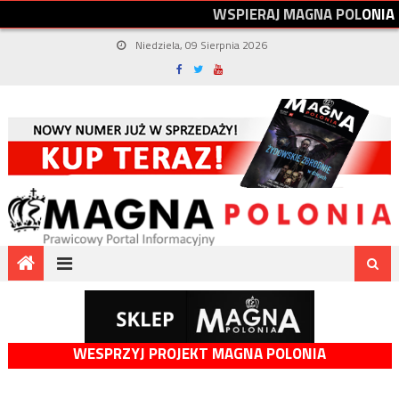
W
S
P
I
E
R
A
J
M
A
G
N
A
P
O
L
O
N
I
A
Niedziela, 09 Sierpnia 2026
WESPRZYJ PROJEKT MAGNA POLONIA