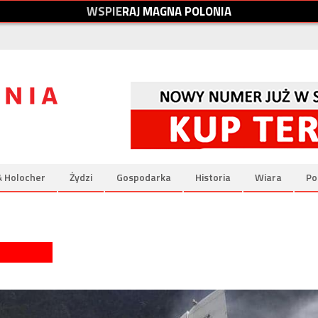
W
S
P
I
E
R
A
J
M
A
G
N
A
P
O
L
O
N
I
A
& Holocher
Żydzi
Gospodarka
Historia
Wiara
Po