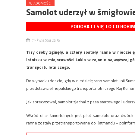
WIADOMOŚCI
Samolot uderzył w śmigłowie
PODOBA CI SIĘ TO CO ROBI
14 kwietnia 2019
Trzy osoby zginęły, a cztery zostały ranne w niedzie
lotnisku w miejscowości Lukla w rejonie najwyższej g
transportu lotniczego.
Do wypadku doszło, gdy w niedzielę rano samolot linii Summ
przedstawiciel nepalskiego transportu lotniczego Raj Kumar 
Jak sprecyzował, samolot zjechał z pasa startowego i uderzy
Wśród ofiar śmiertelnych jest pilot samolotu oraz dwóch 
ranne zostały przetransportowane do Katmandu – poinformow