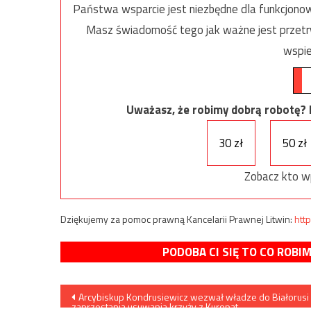
Państwa wsparcie jest niezbędne dla funkcjonow
Masz świadomość tego jak ważne jest przetrw
wspie
Uważasz, że robimy dobrą robotę? Ni
30 zł
50 zł
Zobacz kto w
Dziękujemy za pomoc prawną Kancelarii Prawnej Litwin:
http
PODOBA CI SIĘ TO CO ROBI
Nawigacja
Arcybiskup Kondrusiewicz wezwał władze do Białorusi
zaprzestania usuwania krzyży z Kuropat