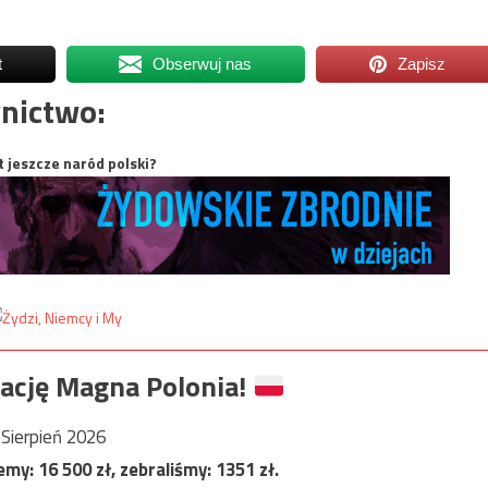
t
Obserwuj nas
Zapisz
nictwo:
t jeszcze naród polski?
ację Magna Polonia!
Sierpień 2026
jemy:
16 500
zł, zebraliśmy:
1351
zł.