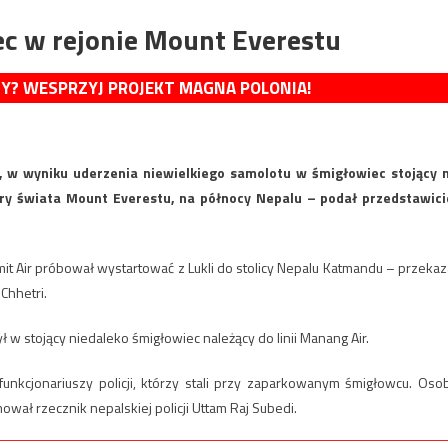
c w rejonie Mount Everestu
MY? WESPRZYJ PROJEKT MAGNA POLONIA!
lę, w wyniku uderzenia niewielkiego samolotu w śmigłowiec stojący 
óry świata Mount Everestu, na północy Nepalu – podał przedstawici
it Air próbował wystartować z Lukli do stolicy Nepalu Katmandu – przekaz
Chhetri.
ł w stojący niedaleko śmigłowiec należący do linii Manang Air.
funkcjonariuszy policji, którzy stali przy zaparkowanym śmigłowcu. Oso
ał rzecznik nepalskiej policji Uttam Raj Subedi.