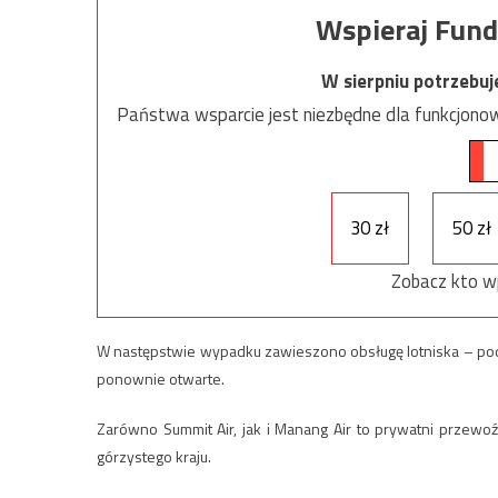
Wspieraj Fund
W sierpniu potrzebu
Państwa wsparcie jest niezbędne dla funkcjonow
30 zł
50 zł
Zobacz kto w
W następstwie wypadku zawieszono obsługę lotniska – poda
ponownie otwarte.
Zarówno Summit Air, jak i Manang Air to prywatni przewoź
górzystego kraju.