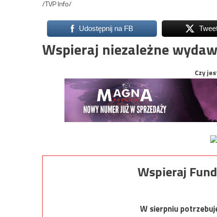
/TVP Info/
Udostępnij na FB
Twee
Wspieraj niezależne wydaw
Czy jes
Wspieraj Fund
W sierpniu potrzebu