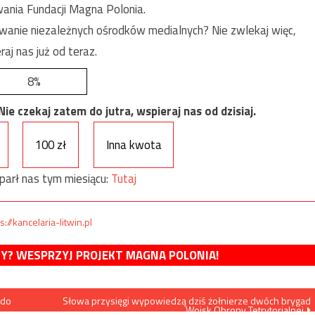
ania Fundacji Magna Polonia.
anie niezależnych ośrodków medialnych? Nie zwlekaj więc,
raj nas już od teraz.
8%
e czekaj zatem do jutra, wspieraj nas od dzisiaj.
100 zł
Inna kwota
parł nas tym miesiącu:
Tutaj
s://kancelaria-litwin.pl
MY? WESPRZYJ PROJEKT MAGNA POLONIA!
 do
Słowa przysięgi wypowiedzą dziś żołnierze dwóch brygad
Wojsk Obrony Tetrytorialnej