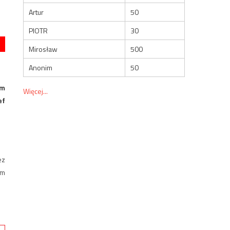
Artur
50
PIOTR
30
Mirosław
500
Anonim
50
im
Więcej...
ef
ez
em