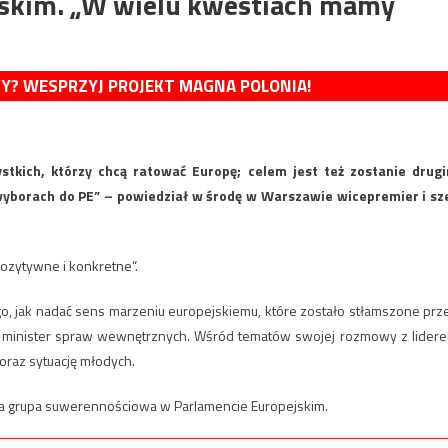
yńskim. „W wielu kwestiach mamy
MY? WESPRZYJ PROJEKT MAGNA POLONIA!
ystkich, którzy chcą ratować Europę; celem jest też zostanie drug
yborach do PE” – powiedział w środę w Warszawie wicepremier i sz
pozytywne i konkretne”.
go, jak nadać sens marzeniu europejskiemu, które zostało stłamszone prz
r i minister spraw wewnętrznych. Wśród tematów swojej rozmowy z lider
 oraz sytuację młodych.
lna grupa suwerennościowa w Parlamencie Europejskim.