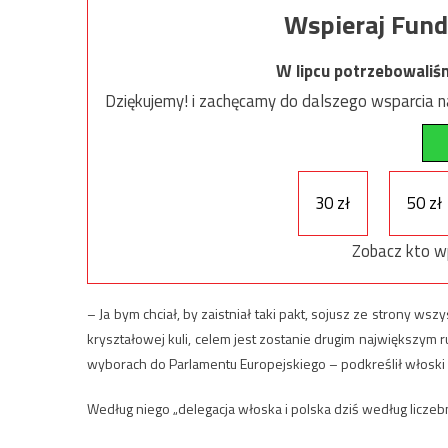
Wspieraj Fund
W lipcu potrzebowaliś
Dziękujemy! i zachęcamy do dalszego wsparcia na
30 zł
50 zł
Zobacz kto w
– Ja bym chciał, by zaistniał taki pakt, sojusz ze strony wsz
kryształowej kuli, celem jest zostanie drugim największym
wyborach do Parlamentu Europejskiego – podkreślił włoski p
Według niego „delegacja włoska i polska dziś według liczeb