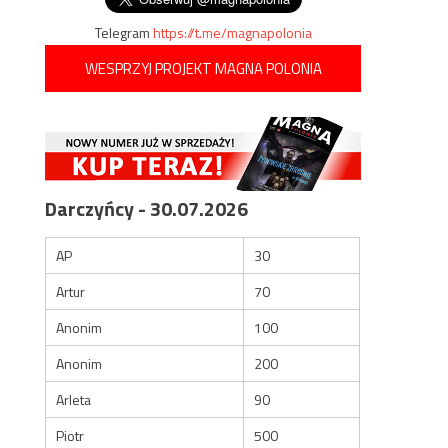
Telegram
https://t.me/magnapolonia
WESPRZYJ PROJEKT MAGNA POLONIA
Darczyńcy - 30.07.2026
AP
30
Artur
70
Anonim
100
Anonim
200
Arleta
90
Piotr
500