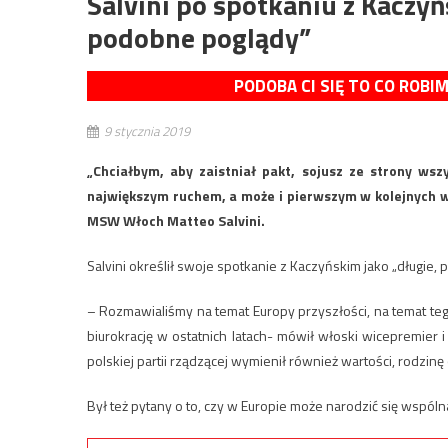
Salvini po spotkaniu z Kacz
podobne poglądy”
PODOBA CI SIĘ TO CO ROBI
9 stycznia 2019
„Chciałbym, aby zaistniał pakt, sojusz ze strony wsz
największym ruchem, a może i pierwszym w kolejnych w
MSW Włoch Matteo Salvini.
Salvini określił swoje spotkanie z Kaczyńskim jako „długie, 
– Rozmawialiśmy na temat Europy przyszłości, na temat te
biurokrację w ostatnich latach- mówił włoski wicepremie
polskiej partii rządzącej wymienił również wartości, rodzinę
Był też pytany o to, czy w Europie może narodzić się wspó