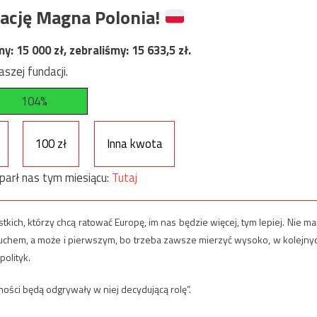
ację Magna Polonia!
my:
15 000
zł, zebraliśmy:
15 633,5
zł.
szej fundacji.
104%
100 zł
Inna kwota
parł nas tym miesiącu:
Tutaj
ystkich, którzy chcą ratować Europę, im nas będzie więcej, tym lepiej. Nie m
 ruchem, a może i pierwszym, bo trzeba zawsze mierzyć wysoko, w kolejny
olityk.
ności będą odgrywały w niej decydującą rolę”.