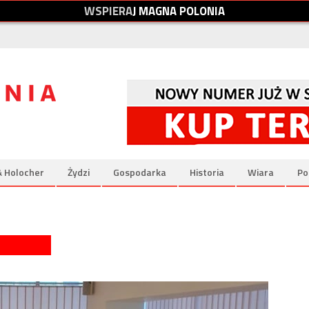
W
S
P
I
E
R
A
J
M
A
G
N
A
P
O
L
O
N
I
A
& Holocher
Żydzi
Gospodarka
Historia
Wiara
Po