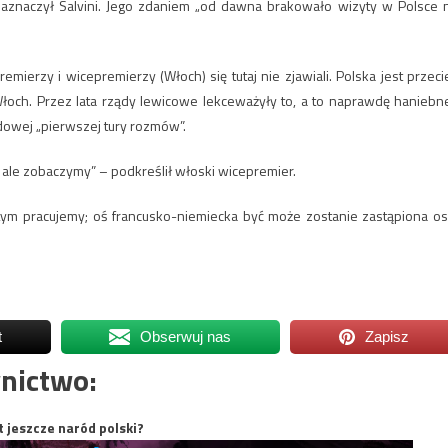
znaczył Salvini. Jego zdaniem „od dawna brakowało wizyty w Polsce 
remierzy i wicepremierzy (Włoch) się tutaj nie zjawiali. Polska jest przeci
och. Przez lata rządy lewicowe lekceważyły to, a to naprawdę haniebn
odowej „pierwszej tury rozmów”.
 ale zobaczymy” – podkreślił włoski wicepremier.
tym pracujemy; oś francusko-niemiecka być może zostanie zastąpiona os
t
Obserwuj nas
Zapisz
nictwo:
t jeszcze naród polski?