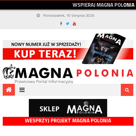
W
S
P
I
E
R
A
J
M
A
G
N
A
P
O
L
O
N
I
A
Poniedziałek, 10 Sierpnia 2026
WESPRZYJ PROJEKT MAGNA POLONIA