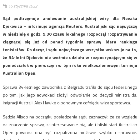
16 stycznia 2022
Sąd podtrzymuje anulowanie australijskiej wizy dla Novaka
Djokovica – informuje agencja Reuters. Australijski sąd najwyższy
w niedzielę o godz. 9.30 czasu lokalnego rozpoczął rozpatrywanie
ciągnącej się już od ponad tygodnia sprawy lidera rankingu
tenisistów. Po decyzji sądu najwyższego wszystko wskazuje na to,
że 34-letni Djokovic nie weźmie udziału w rozpoczynającym się w
poniedziałek w pierwszym w tym roku wielkoszlemowym turnieju
Australian Open.
Sprawa 34-letniego zawodnika z Belgradu trafiła do sądu federalnego
po tym, jak jego adwokaci złożyli odwołanie od decyzji ministra ds.
imigracji Australii Alex Hawke o ponownym cofnięciu wizy sportowca.
Sędzia Allsop na początku posiedzenia sądu zaznaczył, że ze względu
na znaczenie sprawy, zainteresowanie nią, ale i bliski start Australian
Open powinna ona być rozpatrzona możliwie szybko i sprawnie.