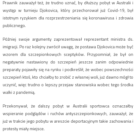
Prawnik zauważył też, że trudno uznać, by dłuższy pobyt w Australii i
występ w turnieju Djokovica, który przechorował już Covid-19, był
istotnym ryzykiem dla rozprzestrzeniania się koronawirusa i zdrowia
publicznego.
Później swoje argumenty zaprezentował reprezentant ministra ds.
imigracji. Po raz kolejny zwrócił uwagę, że postawa Djokovica może być
wzorem dla szczepionkowych sceptyków. Przypomniał, że był on
negatywnie nastawiony do szczepień jeszcze zanim odpowiednie
preparaty pojawiły się na rynku i podkreślił, że wobec powszechności
szczepień ktoś, kto chciałby to zrobić z własnej woli, już dawno mógł to
uczynić, więc trudno o lepszy przejaw stanowiska wobec tego środka
walki z pandemią.
Przekonywał, że dalszy pobyt w Australii sportowca oznaczałby
wspieranie podglądów i ruchów antyszczepionkowych, zauważył, że
już w trakcie jego pobytu w areszcie deportacyjnym takie zachowania i
protesty miały miejsce.