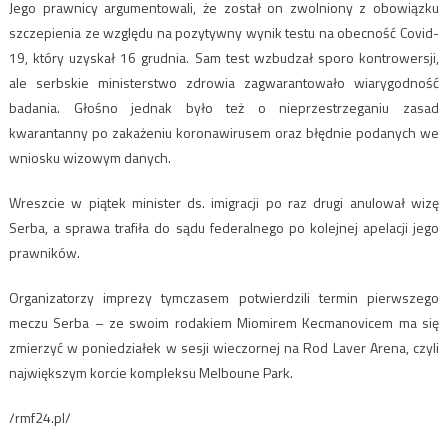
Jego prawnicy argumentowali, że został on zwolniony z obowiązku
szczepienia ze względu na pozytywny wynik testu na obecność Covid-
19, który uzyskał 16 grudnia. Sam test wzbudzał sporo kontrowersji,
ale serbskie ministerstwo zdrowia zagwarantowało wiarygodność
badania. Głośno jednak było też o nieprzestrzeganiu zasad
kwarantanny po zakażeniu koronawirusem oraz błędnie podanych we
wniosku wizowym danych.
Wreszcie w piątek minister ds. imigracji po raz drugi anulował wizę
Serba, a sprawa trafiła do sądu federalnego po kolejnej apelacji jego
prawników.
Organizatorzy imprezy tymczasem potwierdzili termin pierwszego
meczu Serba – ze swoim rodakiem Miomirem Kecmanovicem ma się
zmierzyć w poniedziałek w sesji wieczornej na Rod Laver Arena, czyli
największym korcie kompleksu Melboune Park.
/rmf24.pl/