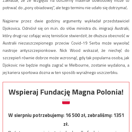
Zakładał, że ze względu na obszerny materiał dowodowy może to
potrwać do „pory obiadowej”, ale tego terminu nie udało się dotrzymać.
Najpierw przez dwie godziny argumenty wykładał przedstawiciel
Djokovica. Odniósł się on m.in. do słów ministra ds. imigracji Australii,
który drugi raz cofając wizę tenisiście stwierdził, że dłuższa obecność w
Australii niezaszczepionego przeciw Covid-19 Serba może wywołać
nastroje antyszczepionkowe. Nick Wood wskazał, że niechęć do
szczepień równie dobrze może wzrosnąć, gdy tak popularna osoba, jak
Djokovic nie będzie mogła zagrać w Melbourne, zostanie wydalona, a
jej kariera sportowa dozna w ten sposób wyraźnego uszczerbku.
Wspieraj Fundację Magna Polonia!
W sierpniu potrzebujemy:
16 500
zł, zebraliśmy:
1351
zł.