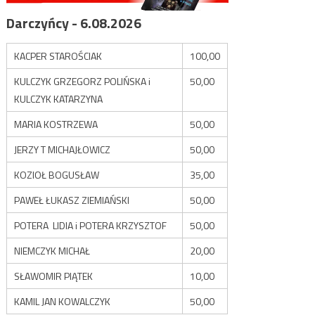
Darczyńcy - 6.08.2026
KACPER STAROŚCIAK
100,00
KULCZYK GRZEGORZ POLIŃSKA i
50,00
KULCZYK KATARZYNA
MARIA KOSTRZEWA
50,00
JERZY T MICHAJŁOWICZ
50,00
KOZIOŁ BOGUSŁAW
35,00
PAWEŁ ŁUKASZ ZIEMIAŃSKI
50,00
POTERA LIDIA i POTERA KRZYSZTOF
50,00
NIEMCZYK MICHAŁ
20,00
SŁAWOMIR PIĄTEK
10,00
KAMIL JAN KOWALCZYK
50,00