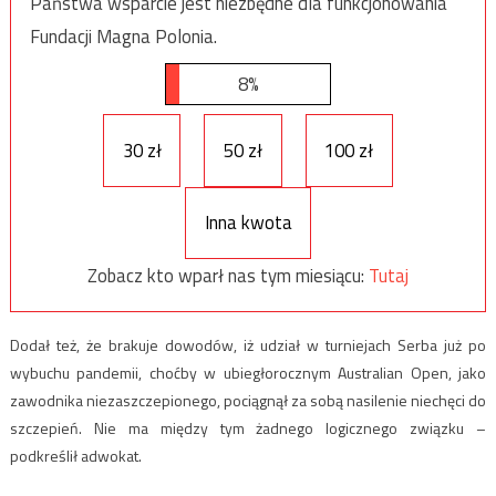
Państwa wsparcie jest niezbędne dla funkcjonowania
Fundacji Magna Polonia.
8%
30 zł
50 zł
100 zł
Inna kwota
Zobacz kto wparł nas tym miesiącu:
Tutaj
Dodał też, że brakuje dowodów, iż udział w turniejach Serba już po
wybuchu pandemii, choćby w ubiegłorocznym Australian Open, jako
zawodnika niezaszczepionego, pociągnął za sobą nasilenie niechęci do
szczepień. Nie ma między tym żadnego logicznego związku –
podkreślił adwokat.