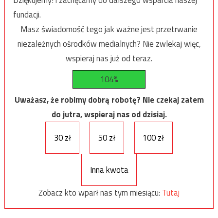
Dziękujemy! i zachęcamy do dalszego wsparcia naszej
fundacji.
Masz świadomość tego jak ważne jest przetrwanie
niezależnych ośrodków medialnych? Nie zwlekaj więc,
wspieraj nas już od teraz.
104%
Uważasz, że robimy dobrą robotę? Nie czekaj zatem
do jutra, wspieraj nas od dzisiaj.
30 zł
50 zł
100 zł
Inna kwota
Zobacz kto wparł nas tym miesiącu:
Tutaj