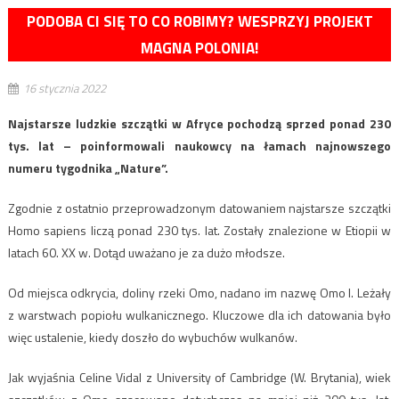
PODOBA CI SIĘ TO CO ROBIMY? WESPRZYJ PROJEKT
MAGNA POLONIA!
16 stycznia 2022
Najstarsze ludzkie szczątki w Afryce pochodzą sprzed ponad 230
tys. lat – poinformowali naukowcy na łamach najnowszego
numeru tygodnika „Nature”.
Zgodnie z ostatnio przeprowadzonym datowaniem najstarsze szczątki
Homo sapiens liczą ponad 230 tys. lat. Zostały znalezione w Etiopii w
latach 60. XX w. Dotąd uważano je za dużo młodsze.
Od miejsca odkrycia, doliny rzeki Omo, nadano im nazwę Omo I. Leżały
z warstwach popiołu wulkanicznego. Kluczowe dla ich datowania było
więc ustalenie, kiedy doszło do wybuchów wulkanów.
Jak wyjaśnia Celine Vidal z University of Cambridge (W. Brytania), wiek