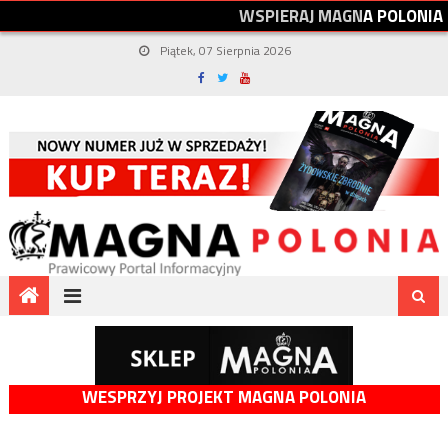
W
S
P
I
E
R
A
J
M
A
G
N
A
P
O
L
O
N
I
A
Piątek, 07 Sierpnia 2026
WESPRZYJ PROJEKT MAGNA POLONIA