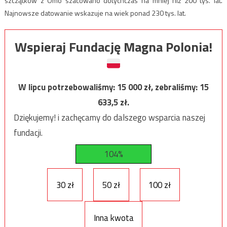
szczątków z Omo szacowano dotychczas na mniej niż 200 tys. lat.
Najnowsze datowanie wskazuje na wiek ponad 230 tys. lat.
Wspieraj Fundację Magna Polonia!
W lipcu potrzebowaliśmy:
15 000
zł, zebraliśmy:
15
633,5
zł.
Dziękujemy! i zachęcamy do dalszego wsparcia naszej
fundacji.
104%
30 zł
50 zł
100 zł
Inna kwota