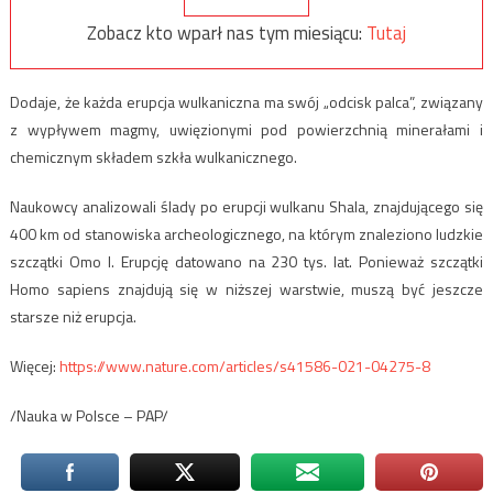
Zobacz kto wparł nas tym miesiącu:
Tutaj
Dodaje, że każda erupcja wulkaniczna ma swój „odcisk palca”, związany
z wypływem magmy, uwięzionymi pod powierzchnią minerałami i
chemicznym składem szkła wulkanicznego.
Naukowcy analizowali ślady po erupcji wulkanu Shala, znajdującego się
400 km od stanowiska archeologicznego, na którym znaleziono ludzkie
szczątki Omo I. Erupcję datowano na 230 tys. lat. Ponieważ szczątki
Homo sapiens znajdują się w niższej warstwie, muszą być jeszcze
starsze niż erupcja.
Więcej:
https://www.nature.com/articles/s41586-021-04275-8
/Nauka w Polsce – PAP/