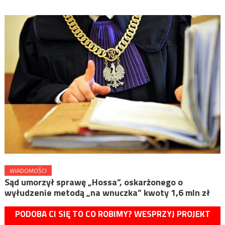
WIADOMOŚCI
Sąd umorzył sprawę „Hossa”, oskarżonego o
wyłudzenie metodą „na wnuczka” kwoty 1,6 mln zł
PODOBA CI SIĘ TO CO ROBIMY? WESPRZYJ PROJEKT