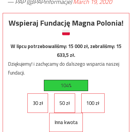
— PAP (@PAPinformacje)
March 19, 2020
Wspieraj Fundację Magna Polonia!
W lipcu potrzebowaliśmy:
15 000
zł, zebraliśmy:
15
633,5
zł.
Dziękujemy! i zachęcamy do dalszego wsparcia naszej
fundacji.
104%
30 zł
50 zł
100 zł
Inna kwota