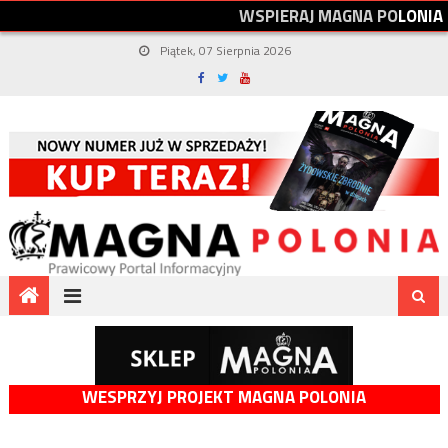
W
S
P
I
E
R
A
J
M
A
G
N
A
P
O
L
O
N
I
A
Piątek, 07 Sierpnia 2026
WESPRZYJ PROJEKT MAGNA POLONIA