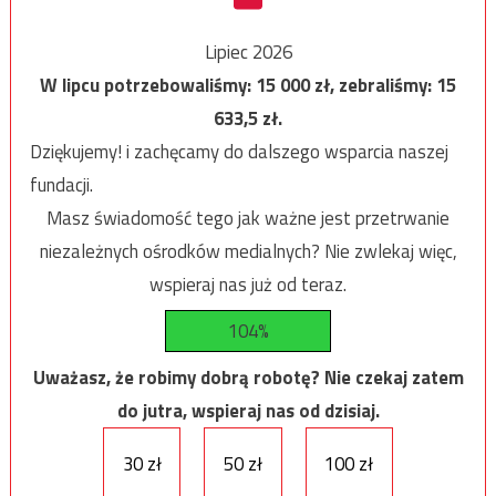
Lipiec 2026
W lipcu potrzebowaliśmy:
15 000
zł, zebraliśmy:
15
633,5
zł.
Dziękujemy! i zachęcamy do dalszego wsparcia naszej
fundacji.
Masz świadomość tego jak ważne jest przetrwanie
niezależnych ośrodków medialnych? Nie zwlekaj więc,
wspieraj nas już od teraz.
104%
Uważasz, że robimy dobrą robotę? Nie czekaj zatem
do jutra, wspieraj nas od dzisiaj.
30 zł
50 zł
100 zł