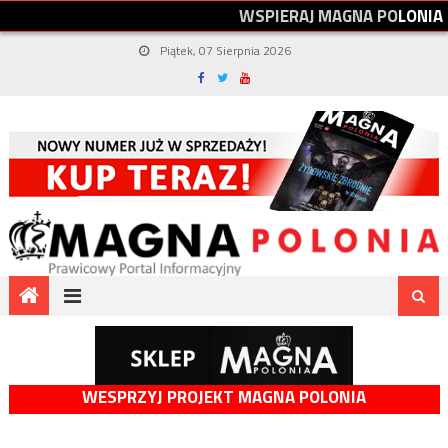
W
S
P
I
E
R
A
J
M
A
G
N
A
P
O
L
O
N
I
A
Piątek, 07 Sierpnia 2026
WESPRZYJ PROJEKT MAGNA POLONIA