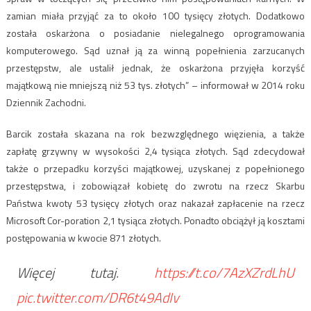
zamian miała przyjąć za to około 100 tysięcy złotych. Dodatkowo
została oskarżona o posiadanie nielegalnego oprogramowania
komputerowego. Sąd uznał ją za winną popełnienia zarzucanych
przestępstw, ale ustalił jednak, że oskarżona przyjęła korzyść
majątkową nie mniejszą niż 53 tys. złotych” – informował w 2014 roku
Dziennik Zachodni.
Barcik została skazana na rok bezwzględnego więzienia, a także
zapłatę grzywny w wysokości 2,4 tysiąca złotych. Sąd zdecydował
także o przepadku korzyści majątkowej, uzyskanej z popełnionego
przestępstwa, i zobowiązał kobietę do zwrotu na rzecz Skarbu
Państwa kwoty 53 tysięcy złotych oraz nakazał zapłacenie na rzecz
Microsoft Cor-poration 2,1 tysiąca złotych. Ponadto obciążył ją kosztami
postępowania w kwocie 871 złotych.
Więcej tutaj.
https://t.co/7AzXZrdLhU
pic.twitter.com/DR6t49AdIv