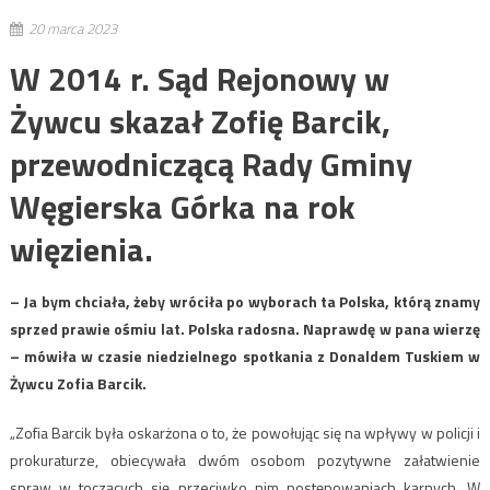
20 marca 2023
W 2014 r. Sąd Rejonowy w
Żywcu skazał Zofię Barcik,
przewodniczącą Rady Gminy
Węgierska Górka na rok
więzienia.
– Ja bym chciała, żeby wróciła po wyborach ta Polska, którą znamy
sprzed prawie ośmiu lat. Polska radosna. Naprawdę w pana wierzę
– mówiła w czasie niedzielnego spotkania z Donaldem Tuskiem w
Żywcu Zofia Barcik.
„Zofia Barcik była oskarżona o to, że powołując się na wpływy w policji i
prokuraturze, obiecywała dwóm osobom pozytywne załatwienie
spraw w toczących się przeciwko nim postępowaniach karnych. W