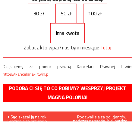
30 zł
50 zł
100 zł
Inna kwota
Zobacz kto wparł nas tym miesiącu:
Tutaj
Dziękujemy za pomoc prawną Kancelarii Prawnej Litwin:
https://kancelaria-litwin.pl
PODOBA CI SIĘ TO CO ROBIMY? WESPRZYJ PROJEKT
MAGNA POLONIA!
Nawigacja
Sąd skazał ją na rok
Podawali się za policjantów,
podczas napadów byli bardzo
więzienia za przyjęcie
brutalni
wpisu
łapówki. Teraz na spotkaniu z
Tuskiem prosiła, by wróciła ta
Polska…