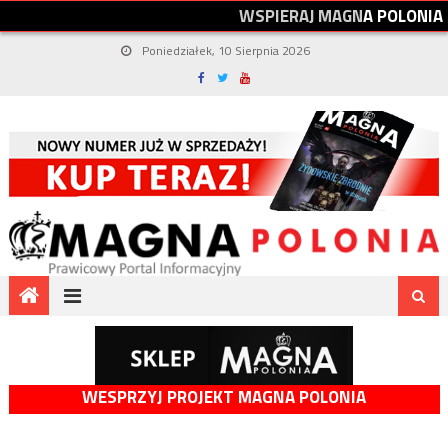
W
S
P
I
E
R
A
J
M
A
G
N
A
P
O
L
O
N
I
A
Poniedziałek, 10 Sierpnia 2026
WESPRZYJ PROJEKT MAGNA POLONIA