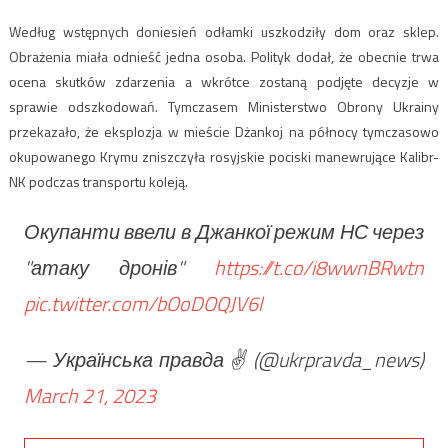
Według wstępnych doniesień odłamki uszkodziły dom oraz sklep.
Obrażenia miała odnieść jedna osoba. Polityk dodał, że obecnie trwa
ocena skutków zdarzenia a wkrótce zostaną podjęte decyzje w
sprawie odszkodowań. Tymczasem Ministerstwo Obrony Ukrainy
przekazało, że eksplozja w mieście Dżankoj na północy tymczasowo
okupowanego Krymu zniszczyła rosyjskie pociski manewrujące Kalibr-
NK podczas transportu koleją.
Окупанти ввели в Джанкої режим НС через
"атаку дронів"
https://t.co/i8wwnBRwtn
pic.twitter.com/bOoDOQJV6l
— Українська правда ✌️ (@ukrpravda_news)
March 21, 2023