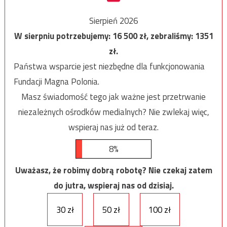
Sierpień 2026
W sierpniu potrzebujemy:
16 500
zł, zebraliśmy:
1351
zł.
Państwa wsparcie jest niezbędne dla funkcjonowania
Fundacji Magna Polonia.
Masz świadomość tego jak ważne jest przetrwanie
niezależnych ośrodków medialnych? Nie zwlekaj więc,
wspieraj nas już od teraz.
8%
Uważasz, że robimy dobrą robotę? Nie czekaj zatem
do jutra, wspieraj nas od dzisiaj.
30 zł
50 zł
100 zł