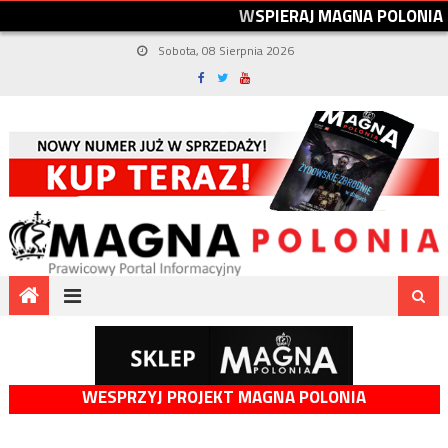
W
S
P
I
E
R
A
J
M
A
G
N
A
P
O
L
O
N
I
A
Sobota, 08 Sierpnia 2026
WESPRZYJ PROJEKT MAGNA POLONIA