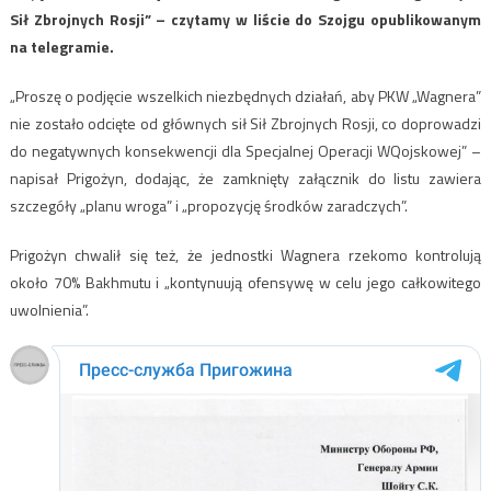
Sił Zbrojnych Rosji” – czytamy w liście do Szojgu opublikowanym
na telegramie.
„Proszę o podjęcie wszelkich niezbędnych działań, aby PKW „Wagnera”
nie zostało odcięte od głównych sił Sił Zbrojnych Rosji, co doprowadzi
do negatywnych konsekwencji dla Specjalnej Operacji WQojskowej” –
napisał Prigożyn, dodając, że zamknięty załącznik do listu zawiera
szczegóły „planu wroga” i „propozycję środków zaradczych”.
Prigożyn chwalił się też, że jednostki Wagnera rzekomo kontrolują
około 70% Bakhmutu i „kontynuują ofensywę w celu jego całkowitego
uwolnienia”.