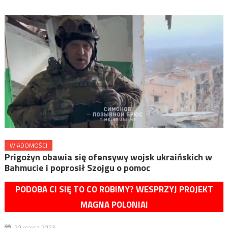
WIADOMOŚCI
Prigożyn obawia się ofensywy wojsk ukraińskich w
Bahmucie i poprosił Szojgu o pomoc
PODOBA CI SIĘ TO CO ROBIMY? WESPRZYJ PROJEKT
MAGNA POLONIA!
20 marca 2023