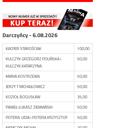
Darczyńcy - 6.08.2026
KACPER STAROŚCIAK
100,00
KULCZYK GRZEGORZ POLIŃSKA i
50,00
KULCZYK KATARZYNA
MARIA KOSTRZEWA
50,00
JERZY T MICHAJŁOWICZ
50,00
KOZIOŁ BOGUSŁAW
35,00
PAWEŁ ŁUKASZ ZIEMIAŃSKI
50,00
POTERA LIDIA i POTERA KRZYSZTOF
50,00
NIEMCZYK MICHAŁ
20,00