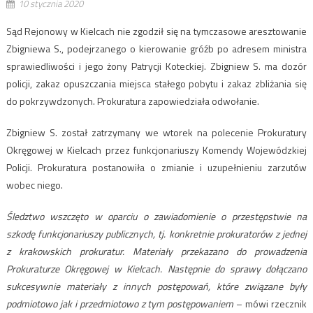
10 stycznia 2020
Sąd Rejonowy w Kielcach nie zgodził się na tymczasowe aresztowanie
Zbigniewa S., podejrzanego o kierowanie gróźb po adresem ministra
sprawiedliwości i jego żony Patrycji Koteckiej. Zbigniew S. ma dozór
policji, zakaz opuszczania miejsca stałego pobytu i zakaz zbliżania się
do pokrzywdzonych. Prokuratura zapowiedziała odwołanie.
Zbigniew S. został zatrzymany we wtorek na polecenie Prokuratury
Okręgowej w Kielcach przez funkcjonariuszy Komendy Wojewódzkiej
Policji. Prokuratura postanowiła o zmianie i uzupełnieniu zarzutów
wobec niego.
Śledztwo wszczęto w oparciu o zawiadomienie o przestępstwie na
szkodę funkcjonariuszy publicznych, tj. konkretnie prokuratorów z jednej
z krakowskich prokuratur. Materiały przekazano do prowadzenia
Prokuraturze Okręgowej w Kielcach. Następnie do sprawy dołączano
sukcesywnie materiały z innych postępowań, które związane były
podmiotowo jak i przedmiotowo z tym postępowaniem
– mówi rzecznik