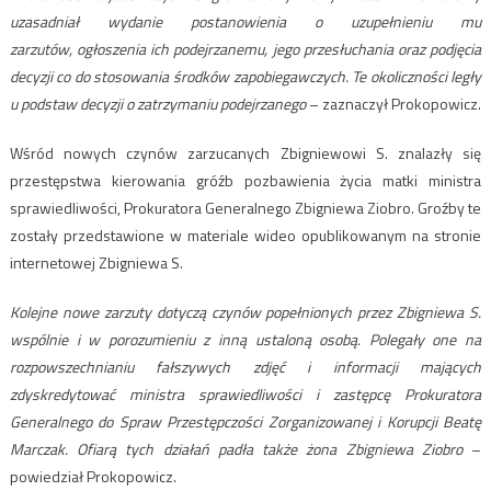
uzasadniał wydanie postanowienia o uzupełnieniu mu
zarzutów, ogłoszenia ich podejrzanemu, jego przesłuchania oraz podjęcia
decyzji co do stosowania środków zapobiegawczych. Te okoliczności legły
u podstaw decyzji o zatrzymaniu podejrzanego
– zaznaczył Prokopowicz.
Wśród nowych czynów zarzucanych Zbigniewowi S. znalazły się
przestępstwa kierowania gróźb pozbawienia życia matki ministra
sprawiedliwości, Prokuratora Generalnego Zbigniewa Ziobro. Groźby te
zostały przedstawione w materiale wideo opublikowanym na stronie
internetowej Zbigniewa S.
Kolejne nowe zarzuty dotyczą czynów popełnionych przez Zbigniewa S.
wspólnie i w porozumieniu z inną ustaloną osobą. Polegały one na
rozpowszechnianiu fałszywych zdjęć i informacji mających
zdyskredytować ministra sprawiedliwości i zastępcę Prokuratora
Generalnego do Spraw Przestępczości Zorganizowanej i Korupcji Beatę
Marczak. Ofiarą tych działań padła także żona Zbigniewa Ziobro
–
powiedział Prokopowicz.