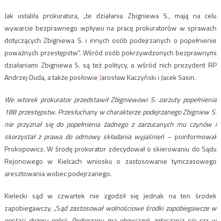
Jak ustaliła prokuratura, „te działania Zbigniewa S., mają na celu
wywarcie bezprawnego wpływu na pracę prokuratorów w sprawach
dotyczących Zbigniewa S. i innych osób podejrzanych o popełnienie
poważnych przestępstw”. Wśród osób pokrzywdzonych bezprawnymi
działaniami Zbigniewa S. są też politycy, a wśród nich prezydent RP
Andrzej Duda, a także posłowie
J
arosław Kaczyński i Jacek Sasin.
We wtorek prokurator przedstawił Zbigniewowi S. zarzuty popełnienia
188 przestępstw. Przesłuchany w charakterze podejrzanego Zbigniew S.
nie przyznał się do popełnienia żadnego z zarzucanych mu czynów i
skorzystał z prawa do odmowy składania wyjaśnień
– poinformował
Prokopowicz. W środę prokurator zdecydował o skierowaniu do Sądu
Rejonowego w Kielcach wniosku o zastosowanie tymczasowego
aresztowania wobec podejrzanego.
Kielecki sąd w czwartek nie zgodził się jednak na ten środek
zapobiegawczy. „S
ąd zastosował wolnościowe środki zapobiegawcze w
postaci dozoru policji. Podejrzany ma obowiązek zgłaszania się raz w