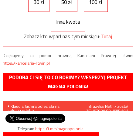
30 zł
50 zł
100 zł
Inna kwota
Zobacz kto wparł nas tym miesiącu:
Tutaj
Dziękujemy za pomoc prawną Kancelarii Prawnej Litwin:
https://kancelaria-litwin.pl
PODOBA CI SIĘ TO CO ROBIMY? WESPRZYJ PROJEKT
MAGNA POLONIA!
Nawigacja
Klaudia Jachira odleciała na
Brazylia: Netflix został
zmuszony do usunięcia
kolejną orbitę?
bluźnierczego filmu
wpisu
uderzającego w Jezusa
Telegram
https://t.me/magnapolonia