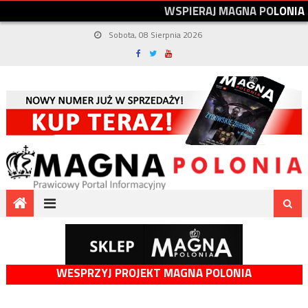
W
S
P
I
E
R
A
J
M
A
G
N
A
P
O
L
O
N
I
A
Sobota, 08 Sierpnia 2026
WESPRZYJ PROJEKT MAGNA POLONIA