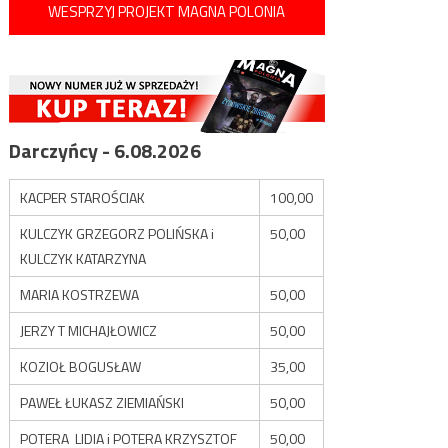
WESPRZYJ PROJEKT MAGNA POLONIA
Darczyńcy - 6.08.2026
KACPER STAROŚCIAK
100,00
KULCZYK GRZEGORZ POLIŃSKA i
50,00
KULCZYK KATARZYNA
MARIA KOSTRZEWA
50,00
JERZY T MICHAJŁOWICZ
50,00
KOZIOŁ BOGUSŁAW
35,00
PAWEŁ ŁUKASZ ZIEMIAŃSKI
50,00
POTERA LIDIA i POTERA KRZYSZTOF
50,00