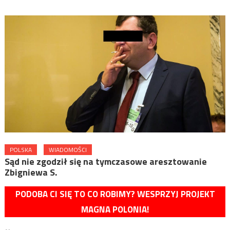
POLSKA
WIADOMOŚCI
Sąd nie zgodził się na tymczasowe aresztowanie
Zbigniewa S.
PODOBA CI SIĘ TO CO ROBIMY? WESPRZYJ PROJEKT
MAGNA POLONIA!