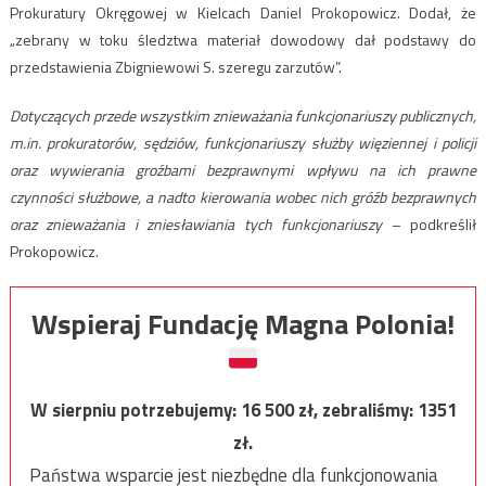
Prokuratury Okręgowej w Kielcach Daniel Prokopowicz. Dodał, że
„zebrany w toku śledztwa materiał dowodowy dał podstawy do
przedstawienia Zbigniewowi S. szeregu zarzutów”.
Dotyczących przede wszystkim znieważania funkcjonariuszy publicznych,
m.in. prokuratorów, sędziów, funkcjonariuszy służby więziennej i policji
oraz wywierania groźbami bezprawnymi wpływu na ich prawne
czynności służbowe, a nadto kierowania wobec nich gróźb bezprawnych
oraz znieważania i zniesławiania tych funkcjonariuszy
– podkreślił
Prokopowicz.
Wspieraj Fundację Magna Polonia!
W sierpniu potrzebujemy:
16 500
zł, zebraliśmy:
1351
zł.
Państwa wsparcie jest niezbędne dla funkcjonowania