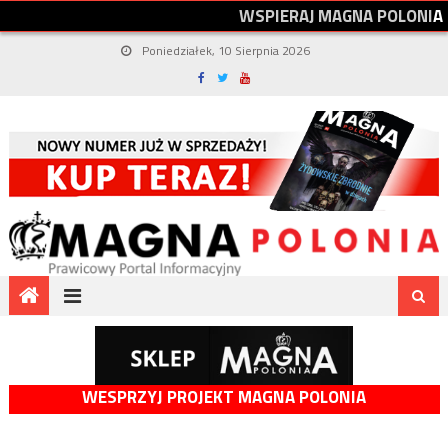
W
S
P
I
E
R
A
J
M
A
G
N
A
P
O
L
O
N
I
A
Poniedziałek, 10 Sierpnia 2026
WESPRZYJ PROJEKT MAGNA POLONIA