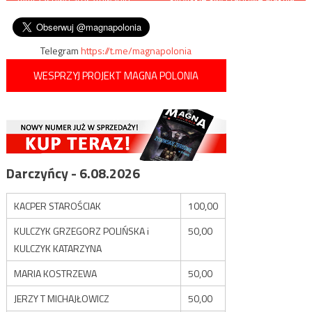
pozycje protureckich
wpisu
Zbigniewa S.
bojowników w Idlibie
Telegram
https://t.me/magnapolonia
WESPRZYJ PROJEKT MAGNA POLONIA
Darczyńcy - 6.08.2026
KACPER STAROŚCIAK
100,00
KULCZYK GRZEGORZ POLIŃSKA i
50,00
KULCZYK KATARZYNA
MARIA KOSTRZEWA
50,00
JERZY T MICHAJŁOWICZ
50,00