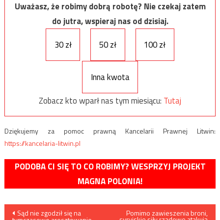
Uważasz, że robimy dobrą robotę? Nie czekaj zatem
do jutra, wspieraj nas od dzisiaj.
30 zł
50 zł
100 zł
Inna kwota
Zobacz kto wparł nas tym miesiącu:
Tutaj
Dziękujemy za pomoc prawną Kancelarii Prawnej Litwin:
https://kancelaria-litwin.pl
PODOBA CI SIĘ TO CO ROBIMY? WESPRZYJ PROJEKT
MAGNA POLONIA!
Nawigacja
Sąd nie zgodził się na
Pomimo zawieszenia broni,
syryjskie siły rządowe atakują
tymczasowe aresztowanie