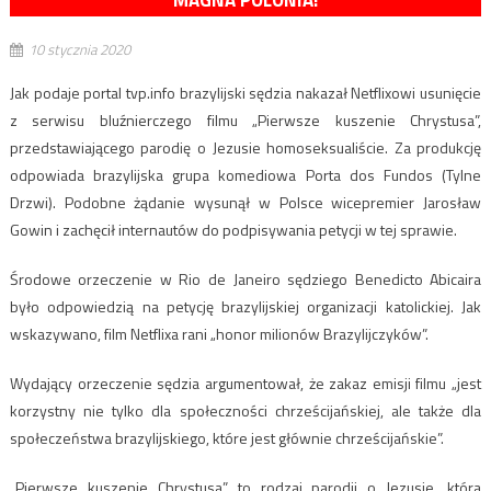
MAGNA POLONIA!
10 stycznia 2020
Jak podaje portal tvp.info brazylijski sędzia nakazał Netflixowi usunięcie
z serwisu bluźnierczego filmu „Pierwsze kuszenie Chrystusa”,
przedstawiającego parodię o Jezusie homoseksualiście. Za produkcję
odpowiada brazylijska grupa komediowa Porta dos Fundos (Tylne
Drzwi). Podobne żądanie wysunął w Polsce wicepremier Jarosław
Gowin i zachęcił internautów do podpisywania petycji w tej sprawie.
Środowe orzeczenie w Rio de Janeiro sędziego Benedicto Abicaira
było odpowiedzią na petycję brazylijskiej organizacji katolickiej. Jak
wskazywano, film Netflixa rani „honor milionów Brazylijczyków”.
Wydający orzeczenie sędzia argumentował, że zakaz emisji filmu „jest
korzystny nie tylko dla społeczności chrześcijańskiej, ale także dla
społeczeństwa brazylijskiego, które jest głównie chrześcijańskie”.
„Pierwsze kuszenie Chrystusa” to rodzaj parodii o Jezusie, która