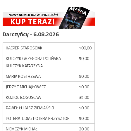
Darczyńcy - 6.08.2026
KACPER STAROŚCIAK
100,00
KULCZYK GRZEGORZ POLIŃSKA i
50,00
KULCZYK KATARZYNA
MARIA KOSTRZEWA
50,00
JERZY T MICHAJŁOWICZ
50,00
KOZIOŁ BOGUSŁAW
35,00
PAWEŁ ŁUKASZ ZIEMIAŃSKI
50,00
POTERA LIDIA i POTERA KRZYSZTOF
50,00
NIEMCZYK MICHAŁ
20,00