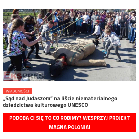
WIADOMOŚCI
„Sąd nad Judaszem” na liście niematerialnego
dziedzictwa kulturowego UNESCO
PODOBA CI SIĘ TO CO ROBIMY? WESPRZYJ PROJEKT
MAGNA POLONIA!