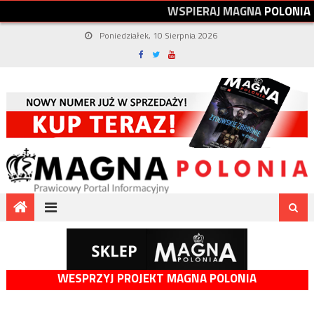
W
S
P
I
E
R
A
J
M
A
G
N
A
P
O
L
O
N
I
A
Poniedziałek, 10 Sierpnia 2026
WESPRZYJ PROJEKT MAGNA POLONIA