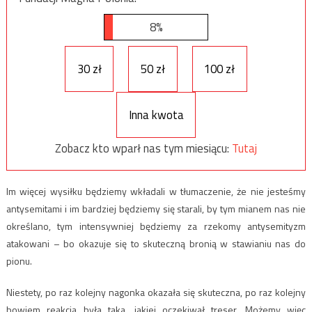
8%
30 zł
50 zł
100 zł
Inna kwota
Zobacz kto wparł nas tym miesiącu:
Tutaj
Im więcej wysiłku będziemy wkładali w tłumaczenie, że nie jesteśmy
antysemitami i im bardziej będziemy się starali, by tym mianem nas nie
określano, tym intensywniej będziemy za rzekomy antysemityzm
atakowani – bo okazuje się to skuteczną bronią w stawianiu nas do
pionu.
Niestety, po raz kolejny nagonka okazała się skuteczna, po raz kolejny
bowiem reakcja była taka, jakiej oczekiwał treser. Możemy więc