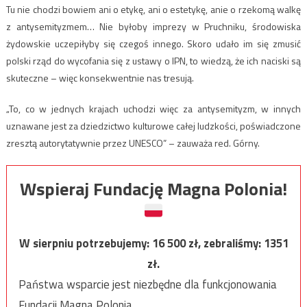
Tu nie chodzi bowiem ani o etykę, ani o estetykę, anie o rzekomą walkę
z antysemityzmem… Nie byłoby imprezy w Pruchniku, środowiska
żydowskie uczepiłyby się czegoś innego. Skoro udało im się zmusić
polski rząd do wycofania się z ustawy o IPN, to wiedzą, że ich naciski są
skuteczne – więc konsekwentnie nas tresują.
„To, co w jednych krajach uchodzi więc za antysemityzm, w innych
uznawane jest za dziedzictwo kulturowe całej ludzkości, poświadczone
zresztą autorytatywnie przez UNESCO” – zauważa red. Górny.
Wspieraj Fundację Magna Polonia!
W sierpniu potrzebujemy:
16 500
zł, zebraliśmy:
1351
zł.
Państwa wsparcie jest niezbędne dla funkcjonowania
Fundacji Magna Polonia.