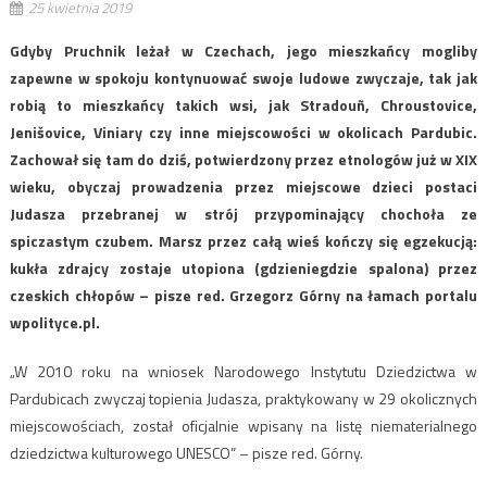
25 kwietnia 2019
Gdyby Pruchnik leżał w Czechach, jego mieszkańcy mogliby
zapewne w spokoju kontynuować swoje ludowe zwyczaje, tak jak
robią to mieszkańcy takich wsi, jak Stradouñ, Chroustovice,
Jenišovice, Viniary czy inne miejscowości w okolicach Pardubic.
Zachował się tam do dziś, potwierdzony przez etnologów już w XIX
wieku, obyczaj prowadzenia przez miejscowe dzieci postaci
Judasza przebranej w strój przypominający chochoła ze
spiczastym czubem. Marsz przez całą wieś kończy się egzekucją:
kukła zdrajcy zostaje utopiona (gdzieniegdzie spalona) przez
czeskich chłopów – pisze red. Grzegorz Górny na łamach portalu
wpolityce.pl.
„W 2010 roku na wniosek Narodowego Instytutu Dziedzictwa w
Pardubicach zwyczaj topienia Judasza, praktykowany w 29 okolicznych
miejscowościach, został oficjalnie wpisany na listę niematerialnego
dziedzictwa kulturowego UNESCO” – pisze red. Górny.